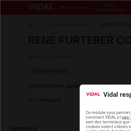
DM &
Médicaments
Parapharmacie
RENE FURTERE
DM & Parapharmacie
RENE FURTERER COI
Mise à jour : 23 juillet 2026
COMMERCIALISÉ
Classification paramédicale VIDAL
Vidal res
Non renseigné
Ce module vous permet d
comment VIDAL et
ses 
sein des terminaux que v
Données ad
cookies soient utilisés s
Sommaire