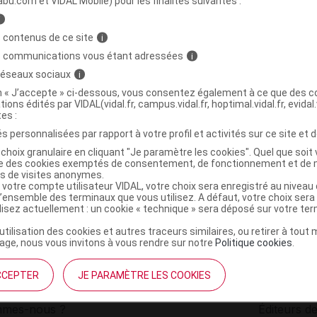
abu.com et VIDAL Mobile) pour les finalités suivantes :
i
RER COIFFANTS STYLE Spray fixant Fl/150ml
C
 contenus de ce site
i
s communications vous étant adressées
i
 réseaux sociaux
i
3282770202465
on « J’accepte » ci-dessous, vous consentez également à ce que des co
r
René Furterer
tions édités par VIDAL(vidal.fr, campus.vidal.fr, hoptimal.vidal.fr, evidal.
NR
tes :
s personnalisées par rapport à votre profil et activités sur ce site et d
choix granulaire en cliquant "Je paramètre les cookies". Quel que soit 
ise des cookies exemptés de consentement, de fonctionnement et de 
es de visites anonymes.
 votre compte utilisateur VIDAL, votre choix sera enregistré au nivea
l’ensemble des terminaux que vous utilisez. A défaut, votre choix ser
ilisez actuellement : un cookie « technique » sera déposé sur votre te
’utilisation des cookies et autres traceurs similaires, ou retirer à tou
ge, nous vous invitons à vous rendre sur notre
Politique cookies
.
CCEPTER
JE PARAMÈTRE LES COOKIES
institutionnel
Espace pa
mmes-nous ?
Éditeurs de