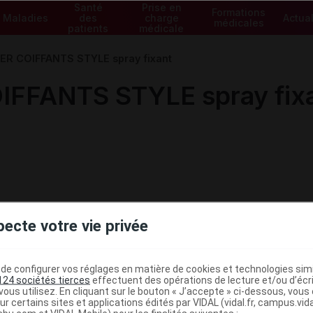
Santé
Prise en
Formations
Maladies
des
charge
Actual
médicales
patients
médicale
R COIFFANTS STYLE spray fixant
FFANTS STYLE spray fix
pecte votre vie privée
e configurer vos réglages en matière de cookies et technologies simil
124 sociétés tierces
effectuent des opérations de lecture et/ou d’écr
ous utilisez. En cliquant sur le bouton « J’accepte » ci-dessous, vou
ministratives
ur certains sites et applications édités par VIDAL (vidal.fr, campus.vidal.