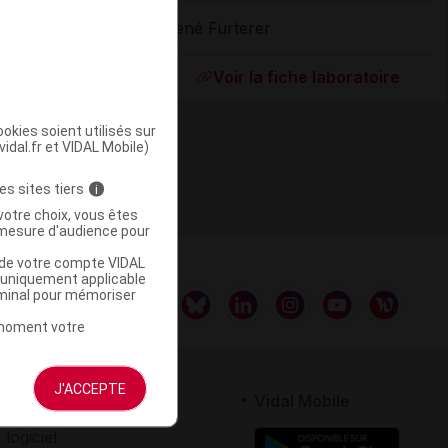
René Furterer
ommercialisé
Voir la fiche laboratoire
okies soient utilisés sur
vidal.fr et VIDAL Mobile)
es sites tiers
i
votre choix, vous êtes
mesure d'audience pour
u de votre compte VIDAL
a uniquement applicable
rminal pour mémoriser
t moment votre
J'ACCEPTE
rtenaires
Vidal Mobile
 logiciel