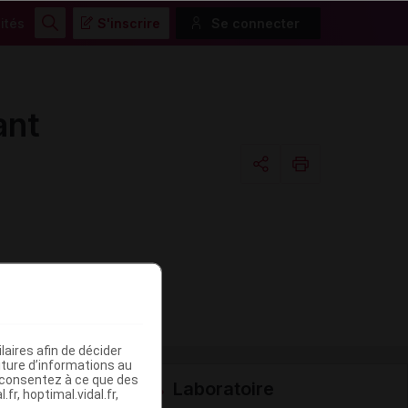
ités
S'inscrire
Se connecter
Rechercher
ant
Copier l'url
Email
aires afin de décider
iture d’informations au
s consentez à ce que des
Laboratoire
fr, hoptimal.vidal.fr,