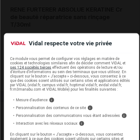
RENE FURTERER ABSOLUE KERATINE Cr
de beauté réparatrice sans rinçage
T/30ml
Commercialisé
Vidal respecte votre vie privée
Code EAN
3282770147056
Ce module vous permet de configurer vos réglages en matière de
Labo. Distributeur
René Furterer
cookies et technologies similaires afin de décider comment VIDAL et
ses 124 sociétés tierces
effectuent des opérations de lecture et/ou
Remboursement
NR
d’écriture d’informations au sein des terminaux que vous utilisez. En
cliquant sur le bouton « J’accepte » ci-dessous, vous consentez à ce
que des cookies soient utilisés sur certains sites et applications édités
par VIDAL (vidal.fr, campus.vidal.fr, hoptimal.vidal.fr, evidal.vidal.fr,
fr.m3manabu.com et VIDAL Mobile) pour les finalités suivantes :
Mesure d’audience
i
Personnalisation des contenus de ce site
i
Laboratoire
Personnalisation des communications vous étant adressées
i
Interaction avec les réseaux sociaux
i
René Furterer
En cliquant sur le bouton « J’accepte » ci-dessous, vous consentez
également à ce que des cookies soient utilisés sur certains sites et