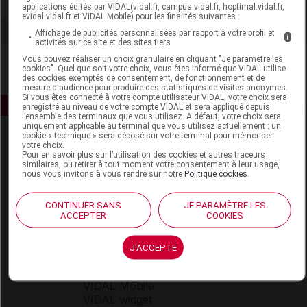
Voir la fiche laboratoire
applications édités par VIDAL(vidal.fr, campus.vidal.fr, hoptimal.vidal.fr,
evidal.vidal.fr et VIDAL Mobile) pour les finalités suivantes :
Affichage de publicités personnalisées par rapport à votre profil et
i
activités sur ce site et des sites tiers
Vous pouvez réaliser un choix granulaire en cliquant "Je paramètre les
cookies". Quel que soit votre choix, vous êtes informé que VIDAL utilise
des cookies exemptés de consentement, de fonctionnement et de
mesure d'audience pour produire des statistiques de visites anonymes.
Si vous êtes connecté à votre compte utilisateur VIDAL, votre choix sera
enregistré au niveau de votre compte VIDAL et sera appliqué depuis
l’ensemble des terminaux que vous utilisez. A défaut, votre choix sera
uniquement applicable au terminal que vous utilisez actuellement : un
cookie « technique » sera déposé sur votre terminal pour mémoriser
votre choix.
Pour en savoir plus sur l’utilisation des cookies et autres traceurs
similaires, ou retirer à tout moment votre consentement à leur usage,
nous vous invitons à vous rendre sur notre
Politique cookies
.
Espace produit
CONTINUER SANS
JE PARAMÈTRE LES
ACCEPTER
COOKIES
Boutique
VIDAL Expert
J'ACCEPTE
VIDAL Hoptimal
eVIDAL
VIDAL Mobile
VIDAL widget