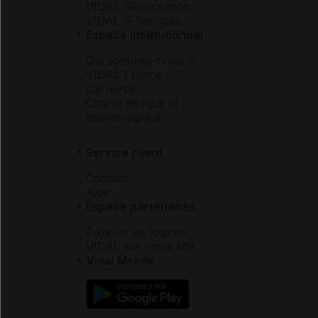
VIDAL Sécurisation
VIDAL e-Services
Espace institutionnel
Qui sommes-nous ?
VIDAL France
Carrières
Charte éthique et
déontologique
Service client
Contact
Aide
Espace partenaires
Éditeurs de logiciel
VIDAL sur votre site
Vidal Mobile