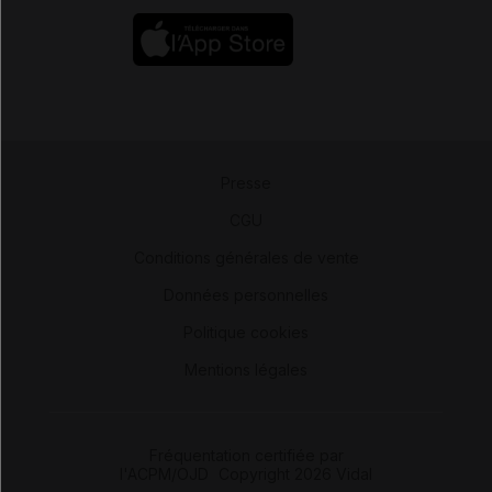
Presse
-
CGU
-
Conditions générales de vente
-
Données personnelles
-
Politique cookies
-
Mentions légales
Fréquentation certifiée par
l'ACPM/OJD
|
Copyright 2026 Vidal