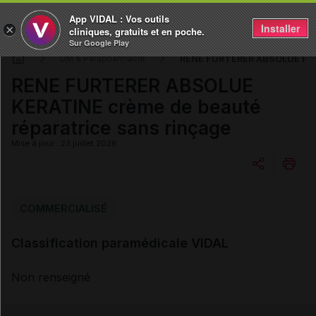
App VIDAL : Vos outils
Installer
×
cliniques, gratuits et en poche.
Sur Google Play
RENE FURTERER ABSOLUE KERA
DM & Parapharmacie
RENE FURTERER ABSOLUE
KERATINE crème de beauté
réparatrice sans rinçage
Mise à jour : 23 juillet 2026
Copier l'url
COMMERCIALISÉ
Classification paramédicale VIDAL
Email
Non renseigné