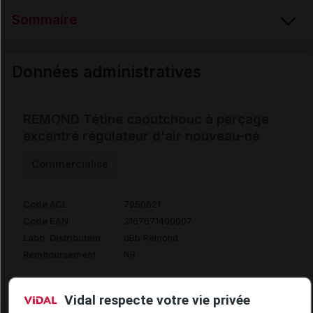
Sommaire
Données administratives
Données administratives
REMOND Tétine caoutchouc à perçage
excentré régulateur d'air nouveau-né
Commercialisé
Code ACL
7950621
Code EAN
3167671400007
Labo. Distributeur
dBb Remond
Remboursement
NR
Vidal respecte votre vie privée