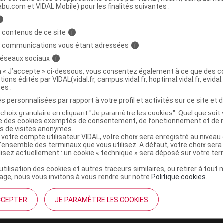
abu.com et VIDAL Mobile) pour les finalités suivantes :
i
t moufle coton
C
 contenus de ce site
i
s communications vous étant adressées
i
6600178
 réseaux sociaux
i
3167673450000
on « J’accepte » ci-dessous, vous consentez également à ce que des co
tions édités par VIDAL(vidal.fr, campus.vidal.fr, hoptimal.vidal.fr, evidal.
r
dBb Remond
tes :
NR
s personnalisées par rapport à votre profil et activités sur ce site et d
choix granulaire en cliquant "Je paramètre les cookies". Quel que soit 
ise des cookies exemptés de consentement, de fonctionnement et de 
es de visites anonymes.
 votre compte utilisateur VIDAL, votre choix sera enregistré au nivea
l’ensemble des terminaux que vous utilisez. A défaut, votre choix ser
ilisez actuellement : un cookie « technique » sera déposé sur votre te
’utilisation des cookies et autres traceurs similaires, ou retirer à tou
ge, nous vous invitons à vous rendre sur notre
Politique cookies
.
CCEPTER
JE PARAMÈTRE LES COOKIES
institutionnel
Espace pa