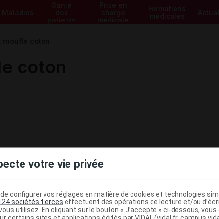
Santé
Prise en
Formations
Maladies
des
charge
Actual
médicales
patients
médicale
 moufle coton
e coton
pecte votre vie privée
e configurer vos réglages en matière de cookies et technologies simil
124 sociétés tierces
effectuent des opérations de lecture et/ou d’écr
ministratives
ous utilisez. En cliquant sur le bouton « J’accepte » ci-dessous, vou
ur certains sites et applications édités par VIDAL (vidal.fr, campus.vidal.