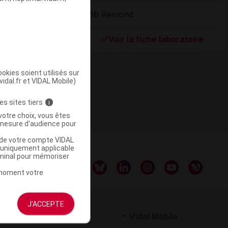
dBb Remond
ommercialisé
Voir la fiche laboratoire
okies soient utilisés sur
vidal.fr et VIDAL Mobile)
es sites tiers
i
votre choix, vous êtes
mesure d'audience pour
u de votre compte VIDAL
a uniquement applicable
rminal pour mémoriser
t moment votre
J'ACCEPTE
rtenaires
Vidal Mobile