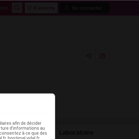
ités
S'inscrire
Se connecter
Rechercher
Copier l'url
Email
aires afin de décider
iture d’informations au
Laboratoire
s consentez à ce que des
fr, hoptimal.vidal.fr,