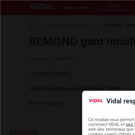
DM &
Médicaments
Parapharmacie
REMOND gant
DM & Parapharmacie
REMOND gant moufl
Mise à jour : 23 juillet 2026
COMMERCIALISÉ
Classification paramédicale VIDAL
Vidal res
Non renseigné
Ce module vous permet d
comment VIDAL et
ses 
Données ad
sein des terminaux que v
Sommaire
cookies soient utilisés s