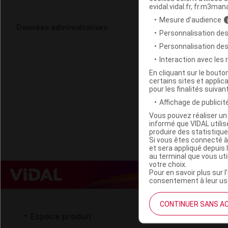
evidal.vidal.fr, fr.m3man
Mesure d’audience
REMOND Gan
Données administratives
Personnalisation des
Personnalisation de
Code ACL
Interaction avec les
Code EAN
En cliquant sur le bout
certains sites et applica
Labo. Distributeu
pour les finalités suivan
Remboursement
Affichage de publicité
Vous pouvez réaliser un 
informé que VIDAL util
produire des statistiqu
Si vous êtes connecté à
et sera appliqué depuis 
au terminal que vous ut
votre choix.
Pour en savoir plus sur l
consentement à leur usa
CONTINUER SANS A
Espace produit
Espace 