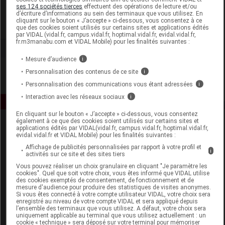
Les Trois Chênes
ses 124 sociétés tierces
effectuent des opérations de lecture et/ou
d’écriture d’informations au sein des terminaux que vous utilisez. En
cliquant sur le bouton « J’accepte » ci-dessous, vous consentez à ce
Voir la fiche laboratoire
que des cookies soient utilisés sur certains sites et applications édités
par VIDAL (vidal.fr, campus.vidal.fr, hoptimal.vidal.fr, evidal.vidal.fr,
fr.m3manabu.com et VIDAL Mobile) pour les finalités suivantes :
Mesure d’audience
i
Personnalisation des contenus de ce site
i
Personnalisation des communications vous étant adressées
i
Interaction avec les réseaux sociaux
i
En cliquant sur le bouton « J’accepte » ci-dessous, vous consentez
également à ce que des cookies soient utilisés sur certains sites et
applications édités par VIDAL(vidal.fr, campus.vidal.fr, hoptimal.vidal.fr,
evidal.vidal.fr et VIDAL Mobile) pour les finalités suivantes :
Affichage de publicités personnalisées par rapport à votre profil et
i
activités sur ce site et des sites tiers
Vous pouvez réaliser un choix granulaire en cliquant "Je paramètre les
cookies". Quel que soit votre choix, vous êtes informé que VIDAL utilise
Espace produit
des cookies exemptés de consentement, de fonctionnement et de
mesure d'audience pour produire des statistiques de visites anonymes.
Boutique
Si vous êtes connecté à votre compte utilisateur VIDAL, votre choix sera
enregistré au niveau de votre compte VIDAL et sera appliqué depuis
VIDAL Expert
l’ensemble des terminaux que vous utilisez. A défaut, votre choix sera
VIDAL Hoptimal
uniquement applicable au terminal que vous utilisez actuellement : un
cookie « technique » sera déposé sur votre terminal pour mémoriser
eVIDAL