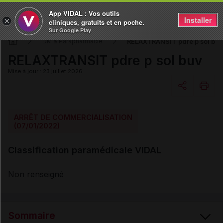
App VIDAL : Vos outils
Installer
×
cliniques, gratuits et en poche.
Sur Google Play
RELAXTRANSIT pdre p sol buv
DM & Parapharmacie
RELAXTRANSIT pdre p sol buv
Mise à jour : 23 juillet 2026
Copier l'url
ARRÊT DE COMMERCIALISATION
(07/01/2022)
Email
Classification paramédicale VIDAL
Non renseigné
Sommaire