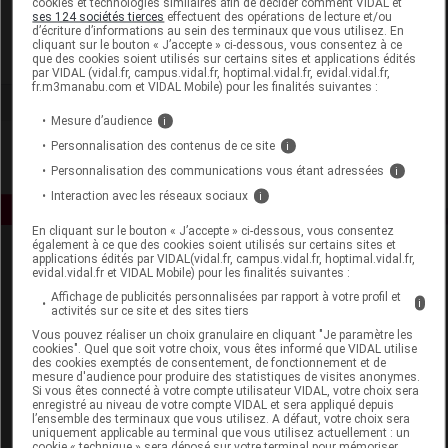
cookies et technologies similaires afin de décider comment VIDAL et
Force One Pharma
ses 124 sociétés tierces
effectuent des opérations de lecture et/ou
d’écriture d’informations au sein des terminaux que vous utilisez. En
cliquant sur le bouton « J’accepte » ci-dessous, vous consentez à ce
Voir la fiche laboratoire
que des cookies soient utilisés sur certains sites et applications édités
par VIDAL (vidal.fr, campus.vidal.fr, hoptimal.vidal.fr, evidal.vidal.fr,
fr.m3manabu.com et VIDAL Mobile) pour les finalités suivantes :
Mesure d’audience
i
Personnalisation des contenus de ce site
i
Personnalisation des communications vous étant adressées
i
Interaction avec les réseaux sociaux
i
En cliquant sur le bouton « J’accepte » ci-dessous, vous consentez
également à ce que des cookies soient utilisés sur certains sites et
applications édités par VIDAL(vidal.fr, campus.vidal.fr, hoptimal.vidal.fr,
evidal.vidal.fr et VIDAL Mobile) pour les finalités suivantes :
Affichage de publicités personnalisées par rapport à votre profil et
i
activités sur ce site et des sites tiers
Vous pouvez réaliser un choix granulaire en cliquant "Je paramètre les
cookies". Quel que soit votre choix, vous êtes informé que VIDAL utilise
Espace produit
des cookies exemptés de consentement, de fonctionnement et de
mesure d'audience pour produire des statistiques de visites anonymes.
Boutique
Si vous êtes connecté à votre compte utilisateur VIDAL, votre choix sera
enregistré au niveau de votre compte VIDAL et sera appliqué depuis
VIDAL Expert
l’ensemble des terminaux que vous utilisez. A défaut, votre choix sera
VIDAL Hoptimal
uniquement applicable au terminal que vous utilisez actuellement : un
cookie « technique » sera déposé sur votre terminal pour mémoriser