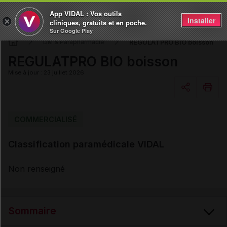
App VIDAL : Vos outils
Installer
×
cliniques, gratuits et en poche.
Sur Google Play
REGULATPRO BIO boisson
DM & Parapharmacie
REGULATPRO BIO boisson
Mise à jour : 23 juillet 2026
Copier l'url
COMMERCIALISÉ
Classification paramédicale VIDAL
Email
Non renseigné
Sommaire