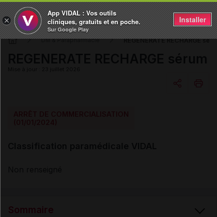
App VIDAL : Vos outils
Installer
×
cliniques, gratuits et en poche.
Sur Google Play
REGENERATE RECHARGE sér
DM & Parapharmacie
REGENERATE RECHARGE sérum
Mise à jour : 23 juillet 2026
Copier l'url
ARRÊT DE COMMERCIALISATION
(01/01/2024)
Email
Classification paramédicale VIDAL
Non renseigné
Sommaire