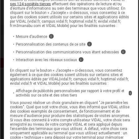
U-Labs
ses 124 sociétés tierces
effectuent des opérations de lecture et/ou
d’écriture d’informations au sein des terminaux que vous utilisez. En
cliquant sur le bouton « J’accepte » ci-dessous, vous consentez à ce
Voir la fiche laboratoire
que des cookies soient utilisés sur certains sites et applications édités
par VIDAL (vidal.fr, campus.vidal.fr, hoptimal.vidal.fr, evidal.vidal.fr,
fr.m3manabu.com et VIDAL Mobile) pour les finalités suivantes :
Mesure d’audience
i
Personnalisation des contenus de ce site
i
Personnalisation des communications vous étant adressées
i
Interaction avec les réseaux sociaux
i
En cliquant sur le bouton « J’accepte » ci-dessous, vous consentez
également à ce que des cookies soient utilisés sur certains sites et
applications édités par VIDAL(vidal.fr, campus.vidal.fr, hoptimal.vidal.fr,
evidal.vidal.fr et VIDAL Mobile) pour les finalités suivantes :
Affichage de publicités personnalisées par rapport à votre profil et
i
activités sur ce site et des sites tiers
Vous pouvez réaliser un choix granulaire en cliquant "Je paramètre les
cookies". Quel que soit votre choix, vous êtes informé que VIDAL utilise
Espace produit
des cookies exemptés de consentement, de fonctionnement et de
mesure d'audience pour produire des statistiques de visites anonymes.
Boutique
Si vous êtes connecté à votre compte utilisateur VIDAL, votre choix sera
enregistré au niveau de votre compte VIDAL et sera appliqué depuis
VIDAL Expert
l’ensemble des terminaux que vous utilisez. A défaut, votre choix sera
VIDAL Hoptimal
uniquement applicable au terminal que vous utilisez actuellement : un
cookie « technique » sera déposé sur votre terminal pour mémoriser
eVIDAL