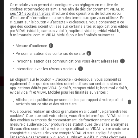
Laboratoire
Ce module vous permet de configurer vos réglages en matière de
cookies et technologies similaires afin de décider comment VIDAL et
ses 124 sociétés tierces
effectuent des opérations de lecture et/ou
d’écriture d’informations au sein des terminaux que vous utilisez. En
Axience
cliquant sur le bouton « J’accepte » ci-dessous, vous consentez à ce
que des cookies soient utilisés sur certains sites et applications édités
par VIDAL (vidal.fr, campus.vidal.fr, hoptimal.vidal.fr, evidal.vidal.fr,
Voir la fiche laboratoire
fr.m3manabu.com et VIDAL Mobile) pour les finalités suivantes :
Mesure d’audience
i
Personnalisation des contenus de ce site
i
Personnalisation des communications vous étant adressées
i
Interaction avec les réseaux sociaux
i
En cliquant sur le bouton « J’accepte » ci-dessous, vous consentez
également à ce que des cookies soient utilisés sur certains sites et
applications édités par VIDAL(vidal.fr, campus.vidal.fr, hoptimal.vidal.fr,
evidal.vidal.fr et VIDAL Mobile) pour les finalités suivantes :
Affichage de publicités personnalisées par rapport à votre profil et
i
activités sur ce site et des sites tiers
Vous pouvez réaliser un choix granulaire en cliquant "Je paramètre les
cookies". Quel que soit votre choix, vous êtes informé que VIDAL utilise
des cookies exemptés de consentement, de fonctionnement et de
mesure d'audience pour produire des statistiques de visites anonymes.
Espace produit
Si vous êtes connecté à votre compte utilisateur VIDAL, votre choix sera
enregistré au niveau de votre compte VIDAL et sera appliqué depuis
Boutique
l’ensemble des terminaux que vous utilisez. A défaut, votre choix sera