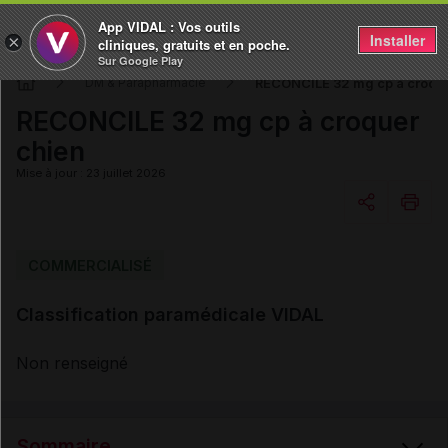
App VIDAL : Vos outils
Installer
×
cliniques, gratuits et en poche.
Sur Google Play
RECONCILE 32 mg cp à croque
DM & Parapharmacie
RECONCILE 32 mg cp à croquer
chien
Mise à jour : 23 juillet 2026
Copier l'url
COMMERCIALISÉ
Classification paramédicale VIDAL
Email
Non renseigné
Sommaire