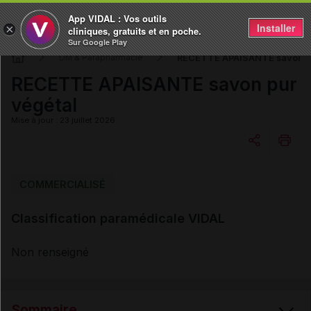
App VIDAL : Vos outils
Installer
×
cliniques, gratuits et en poche.
Sur Google Play
RECETTE APAISANTE savon pu
DM & Parapharmacie
RECETTE APAISANTE savon pur
végétal
Mise à jour : 23 juillet 2026
Copier l'url
COMMERCIALISÉ
Classification paramédicale VIDAL
Email
Non renseigné
Sommaire