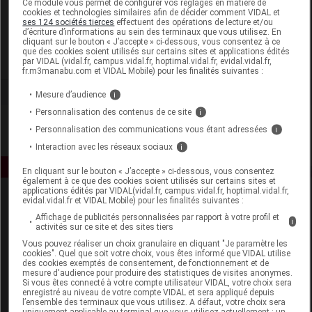
Ce module vous permet de configurer vos réglages en matière de
cookies et technologies similaires afin de décider comment VIDAL et
ses 124 sociétés tierces
effectuent des opérations de lecture et/ou
Le Couvent des Minimes
d’écriture d’informations au sein des terminaux que vous utilisez. En
cliquant sur le bouton « J’accepte » ci-dessous, vous consentez à ce
que des cookies soient utilisés sur certains sites et applications édités
Voir la fiche laboratoire
par VIDAL (vidal.fr, campus.vidal.fr, hoptimal.vidal.fr, evidal.vidal.fr,
fr.m3manabu.com et VIDAL Mobile) pour les finalités suivantes :
Mesure d’audience
i
Personnalisation des contenus de ce site
i
Personnalisation des communications vous étant adressées
i
Interaction avec les réseaux sociaux
i
En cliquant sur le bouton « J’accepte » ci-dessous, vous consentez
également à ce que des cookies soient utilisés sur certains sites et
applications édités par VIDAL(vidal.fr, campus.vidal.fr, hoptimal.vidal.fr,
evidal.vidal.fr et VIDAL Mobile) pour les finalités suivantes :
Affichage de publicités personnalisées par rapport à votre profil et
i
activités sur ce site et des sites tiers
Vous pouvez réaliser un choix granulaire en cliquant "Je paramètre les
cookies". Quel que soit votre choix, vous êtes informé que VIDAL utilise
des cookies exemptés de consentement, de fonctionnement et de
Espace produit
mesure d'audience pour produire des statistiques de visites anonymes.
Si vous êtes connecté à votre compte utilisateur VIDAL, votre choix sera
enregistré au niveau de votre compte VIDAL et sera appliqué depuis
Boutique
l’ensemble des terminaux que vous utilisez. A défaut, votre choix sera
VIDAL Expert
uniquement applicable au terminal que vous utilisez actuellement : un