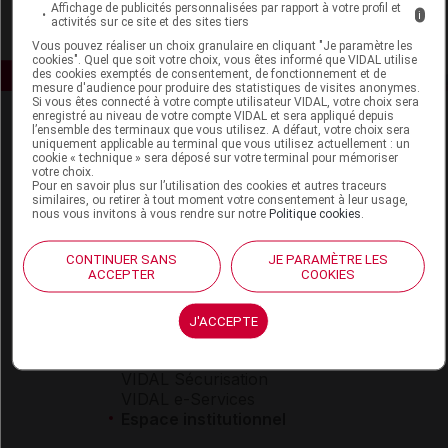
Affichage de publicités personnalisées par rapport à votre profil et
i
activités sur ce site et des sites tiers
Vous pouvez réaliser un choix granulaire en cliquant "Je paramètre les
cookies". Quel que soit votre choix, vous êtes informé que VIDAL utilise
des cookies exemptés de consentement, de fonctionnement et de
mesure d'audience pour produire des statistiques de visites anonymes.
Si vous êtes connecté à votre compte utilisateur VIDAL, votre choix sera
enregistré au niveau de votre compte VIDAL et sera appliqué depuis
l’ensemble des terminaux que vous utilisez. A défaut, votre choix sera
uniquement applicable au terminal que vous utilisez actuellement : un
cookie « technique » sera déposé sur votre terminal pour mémoriser
votre choix.
Pour en savoir plus sur l’utilisation des cookies et autres traceurs
similaires, ou retirer à tout moment votre consentement à leur usage,
nous vous invitons à vous rendre sur notre
Politique cookies
.
Espace produit
Boutique
CONTINUER SANS
JE PARAMÈTRE LES
ACCEPTER
COOKIES
VIDAL Expert
VIDAL Hoptimal
eVIDAL
J'ACCEPTE
VIDAL Mobile
VIDAL widget
VIDAL Sécurisation
VIDAL e-Services
Espace institutionnel