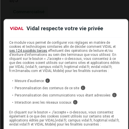
B/5
Commercialisé
Vidal respecte votre vie privée
Code EAN
3322541014801
Labo. Distributeur
Gibaud
Remboursement
NR
Ce module vous permet de configurer vos réglages en matière de
cookies et technologies similaires afin de décider comment VIDAL et
ses 124 sociétés tierces
effectuent des opérations de lecture et/ou
d’écriture d’informations au sein des terminaux que vous utilisez. En
cliquant sur le bouton « J’accepte » ci-dessous, vous consentez à ce
que des cookies soient utilisés sur certains sites et applications édités
par VIDAL (vidal.fr, campus.vidal.fr, hoptimal.vidal.fr, evidal.vidal.fr,
fr.m3manabu.com et VIDAL Mobile) pour les finalités suivantes :
Laboratoire
Mesure d’audience
i
Personnalisation des contenus de ce site
i
Gibaud
Personnalisation des communications vous étant adressées
i
Interaction avec les réseaux sociaux
i
Voir la fiche laboratoire
En cliquant sur le bouton « J’accepte » ci-dessous, vous consentez
également à ce que des cookies soient utilisés sur certains sites et
applications édités par VIDAL(vidal.fr, campus.vidal.fr, hoptimal.vidal.fr,
evidal.vidal.fr et VIDAL Mobile) pour les finalités suivantes :