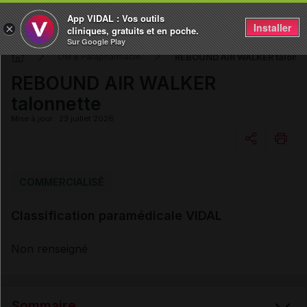
App VIDAL : Vos outils
Installer
×
cliniques, gratuits et en poche.
Sur Google Play
REBOUND AIR WALKER talonne
DM & Parapharmacie
REBOUND AIR WALKER
talonnette
Mise à jour : 23 juillet 2026
Copier l'url
COMMERCIALISÉ
Classification paramédicale VIDAL
Email
Non renseigné
Sommaire