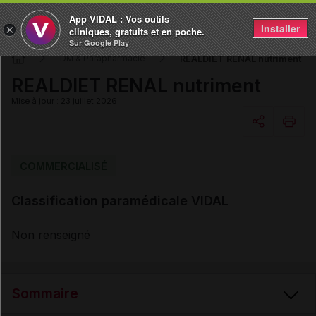
App VIDAL : Vos outils
Installer
×
cliniques, gratuits et en poche.
Sur Google Play
REALDIET RENAL nutriment
DM & Parapharmacie
REALDIET RENAL nutriment
Mise à jour : 23 juillet 2026
Copier l'url
COMMERCIALISÉ
Classification paramédicale VIDAL
Email
Non renseigné
Sommaire