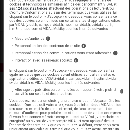
Ce module vous permet de configurer vos réglages en matière de
cookies et technologies similaires afin de décider comment VIDAL et
ses 124 sociétés tierces
effectuent des opérations de lecture et/ou
Lactalis Nutrition Santé
d’écriture d’informations au sein des terminaux que vous utilisez. En
cliquant sur le bouton « J’accepte » ci-dessous, vous consentez à ce
que des cookies soient utilisés sur certains sites et applications édités
Voir la fiche laboratoire
par VIDAL (vidal.fr, campus.vidal.fr, hoptimal.vidal.fr, evidal.vidal.fr,
fr.m3manabu.com et VIDAL Mobile) pour les finalités suivantes :
Mesure d’audience
i
Personnalisation des contenus de ce site
i
Personnalisation des communications vous étant adressées
i
Interaction avec les réseaux sociaux
i
En cliquant sur le bouton « J’accepte » ci-dessous, vous consentez
également à ce que des cookies soient utilisés sur certains sites et
applications édités par VIDAL(vidal.fr, campus.vidal.fr, hoptimal.vidal.fr,
evidal.vidal.fr et VIDAL Mobile) pour les finalités suivantes :
Affichage de publicités personnalisées par rapport à votre profil et
i
activités sur ce site et des sites tiers
Vous pouvez réaliser un choix granulaire en cliquant "Je paramètre les
cookies". Quel que soit votre choix, vous êtes informé que VIDAL utilise
des cookies exemptés de consentement, de fonctionnement et de
Espace produit
mesure d'audience pour produire des statistiques de visites anonymes.
Si vous êtes connecté à votre compte utilisateur VIDAL, votre choix sera
Boutique
enregistré au niveau de votre compte VIDAL et sera appliqué depuis
l’ensemble des terminaux que vous utilisez. A défaut, votre choix sera
VIDAL Expert
uniquement applicable au terminal que vous utilisez actuellement : un