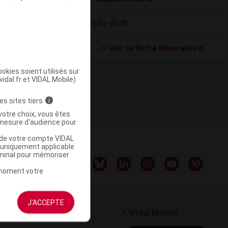
Phyto-Actif
Supprimé
Voir la fiche laboratoire
okies soient utilisés sur
vidal.fr et VIDAL Mobile)
es sites tiers
i
votre choix, vous êtes
mesure d'audience pour
u de votre compte VIDAL
a uniquement applicable
rminal pour mémoriser
t moment votre
J'ACCEPTE
rtenaires
Vidal Mobile