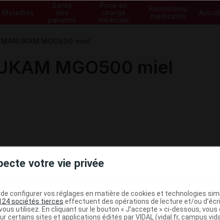
Santé
Prise en
Formations
Maladies
des
charge
Actual
médicales
patients
médicale
H MANUKAM MGO500 miel
UKAM MGO500 miel
pecte votre vie privée
e configurer vos réglages en matière de cookies et technologies simil
124 sociétés tierces
effectuent des opérations de lecture et/ou d’écr
ous utilisez. En cliquant sur le bouton « J’accepte » ci-dessous, vou
ur certains sites et applications édités par VIDAL (vidal.fr, campus.vidal.