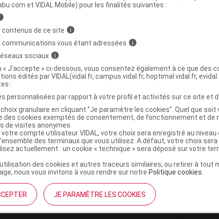
ministratives
abu.com et VIDAL Mobile) pour les finalités suivantes :
i
 contenus de ce site
i
TH MANUKAM MGO500 Miel Pot/250g
s communications vous étant adressées
i
 réseaux sociaux
i
5060216563350
on « J’accepte » ci-dessous, vous consentez également à ce que des co
tions édités par VIDAL(vidal.fr, campus.vidal.fr, hoptimal.vidal.fr, evidal.
r
Phyto-Actif
tes :
NR
s personnalisées par rapport à votre profil et activités sur ce site et d
choix granulaire en cliquant "Je paramètre les cookies". Quel que soit 
ise des cookies exemptés de consentement, de fonctionnement et de 
es de visites anonymes.
 votre compte utilisateur VIDAL, votre choix sera enregistré au nivea
l’ensemble des terminaux que vous utilisez. A défaut, votre choix ser
ilisez actuellement : un cookie « technique » sera déposé sur votre te
’utilisation des cookies et autres traceurs similaires, ou retirer à tou
ge, nous vous invitons à vous rendre sur notre
Politique cookies
.
CCEPTER
JE PARAMÈTRE LES COOKIES
institutionnel
Espace pa