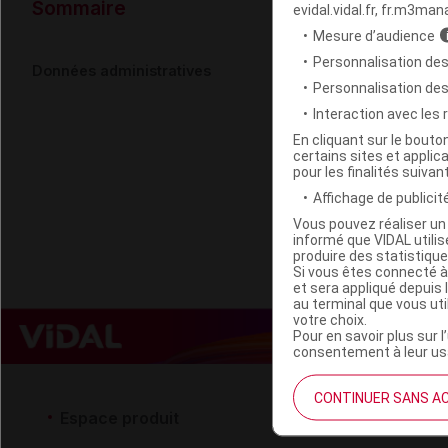
Données ad
Sommaire
evidal.vidal.fr, fr.m3man
Mesure d’audience
Personnalisation des
REAL HEAL
Données administratives
Personnalisation de
Interaction avec les
Code EAN
En cliquant sur le bout
certains sites et applica
Labo. Distributeu
pour les finalités suivan
Remboursement
Affichage de publicité
Vous pouvez réaliser un 
informé que VIDAL util
produire des statistiqu
Si vous êtes connecté à
et sera appliqué depuis 
au terminal que vous ut
votre choix.
Pour en savoir plus sur l
consentement à leur usa
CONTINUER SANS A
Espace produit
Espace 