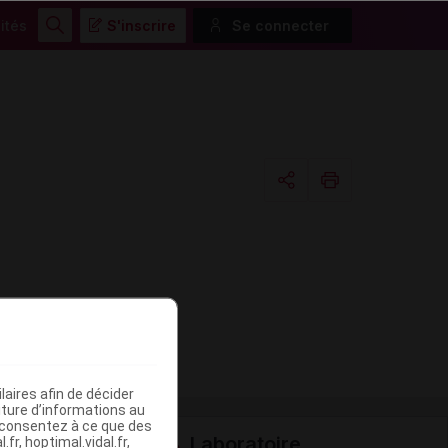
ités
S'inscrire
Se connecter
Rechercher
Copier l'url
Email
aires afin de décider
iture d’informations au
s consentez à ce que des
Laboratoire
fr, hoptimal.vidal.fr,