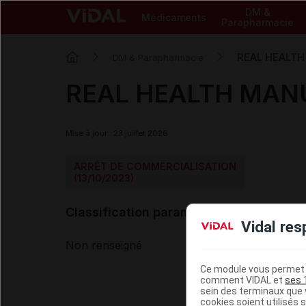
DM &
Médicaments
Parapharmacie
REAL HEALT
DM & Parapharmacie
REAL HEALTH MAN
Mise à jour : 23 juillet 2026
ARRÊT DE COMMERCIALISATION
(13/10/2023)
Classification paramédicale VIDAL
Vidal res
Non renseigné
Ce module vous permet d
comment VIDAL et
ses 
sein des terminaux que v
cookies soient utilisés s