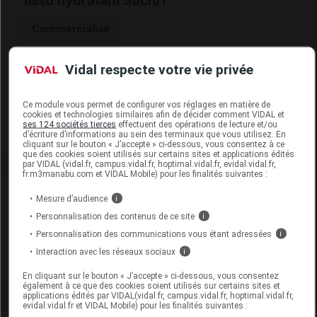
tissu hydratant Sach/1
Commercialisé
Vidal respecte votre vie privée
Code EAN
3760314260022
Labo. Distributeur
G2S Santé
Remboursement
NR
Ce module vous permet de configurer vos réglages en matière de
cookies et technologies similaires afin de décider comment VIDAL et
ses 124 sociétés tierces
effectuent des opérations de lecture et/ou
d’écriture d’informations au sein des terminaux que vous utilisez. En
cliquant sur le bouton « J’accepte » ci-dessous, vous consentez à ce
que des cookies soient utilisés sur certains sites et applications édités
par VIDAL (vidal.fr, campus.vidal.fr, hoptimal.vidal.fr, evidal.vidal.fr,
fr.m3manabu.com et VIDAL Mobile) pour les finalités suivantes :
Laboratoire
Mesure d’audience
i
Personnalisation des contenus de ce site
i
G2S Santé
Personnalisation des communications vous étant adressées
i
Interaction avec les réseaux sociaux
i
Voir la fiche laboratoire
En cliquant sur le bouton « J’accepte » ci-dessous, vous consentez
également à ce que des cookies soient utilisés sur certains sites et
applications édités par VIDAL(vidal.fr, campus.vidal.fr, hoptimal.vidal.fr,
evidal.vidal.fr et VIDAL Mobile) pour les finalités suivantes :