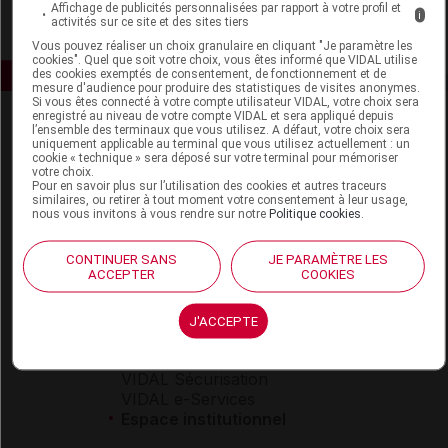
Affichage de publicités personnalisées par rapport à votre profil et
i
activités sur ce site et des sites tiers
Vous pouvez réaliser un choix granulaire en cliquant "Je paramètre les
cookies". Quel que soit votre choix, vous êtes informé que VIDAL utilise
des cookies exemptés de consentement, de fonctionnement et de
mesure d'audience pour produire des statistiques de visites anonymes.
Si vous êtes connecté à votre compte utilisateur VIDAL, votre choix sera
enregistré au niveau de votre compte VIDAL et sera appliqué depuis
l’ensemble des terminaux que vous utilisez. A défaut, votre choix sera
uniquement applicable au terminal que vous utilisez actuellement : un
cookie « technique » sera déposé sur votre terminal pour mémoriser
votre choix.
Pour en savoir plus sur l’utilisation des cookies et autres traceurs
similaires, ou retirer à tout moment votre consentement à leur usage,
nous vous invitons à vous rendre sur notre
Politique cookies
.
Espace produit
Boutique
CONTINUER SANS
JE PARAMÈTRE LES
ACCEPTER
COOKIES
VIDAL Expert
VIDAL Hoptimal
eVIDAL
J'ACCEPTE
VIDAL Mobile
VIDAL widget
VIDAL Sécurisation
VIDAL e-Services
Espace institutionnel