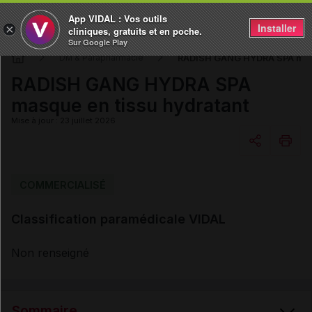
App VIDAL : Vos outils
Installer
×
cliniques, gratuits et en poche.
Sur Google Play
RADISH GANG HYDRA SPA masq
DM & Parapharmacie
RADISH GANG HYDRA SPA
masque en tissu hydratant
Mise à jour : 23 juillet 2026
Copier l'url
COMMERCIALISÉ
Classification paramédicale VIDAL
Email
Non renseigné
Sommaire