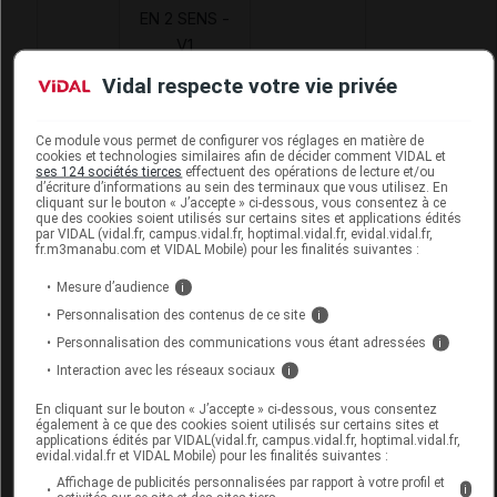
EN 2 SENS -
V1
Vidal respecte votre vie privée
Ce module vous permet de configurer vos réglages en matière de
cookies et technologies similaires afin de décider comment VIDAL et
RADIANTE JFX DETENTE2 Chaussette
ses 124 sociétés tierces
effectuent des opérations de lecture et/ou
homme bleu capitaine T3M
d’écriture d’informations au sein des terminaux que vous utilisez. En
cliquant sur le bouton « J’accepte » ci-dessous, vous consentez à ce
que des cookies soient utilisés sur certains sites et applications édités
par VIDAL (vidal.fr, campus.vidal.fr, hoptimal.vidal.fr, evidal.vidal.fr,
Commercialisé
fr.m3manabu.com et VIDAL Mobile) pour les finalités suivantes :
Mesure d’audience
i
Code EAN
4042809282610
Personnalisation des contenus de ce site
i
Labo. Distributeur
Essity France
Personnalisation des communications vous étant adressées
i
Interaction avec les réseaux sociaux
i
En cliquant sur le bouton « J’accepte » ci-dessous, vous consentez
également à ce que des cookies soient utilisés sur certains sites et
Code
Code
Nature
applications édités par VIDAL(vidal.fr, campus.vidal.fr, hoptimal.vidal.fr,
Désignation
evidal.vidal.fr et VIDAL Mobile) pour les finalités suivantes :
LPPR
prestation
prestation
Affichage de publicités personnalisées par rapport à votre profil et
i