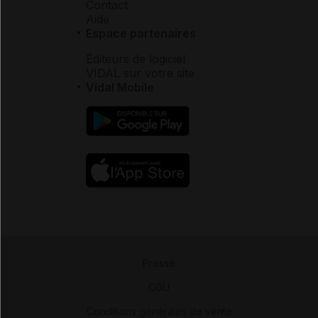
Contact
Aide
Espace partenaires
Éditeurs de logiciel
VIDAL sur votre site
Vidal Mobile
Presse
-
CGU
-
Conditions générales de vente