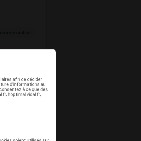
ommercialisé
aires afin de décider
iture d’informations au
s consentez à ce que des
Base de
fr, hoptimal.vidal.fr,
mboursement
(Euros)
-
okies soient utilisés sur