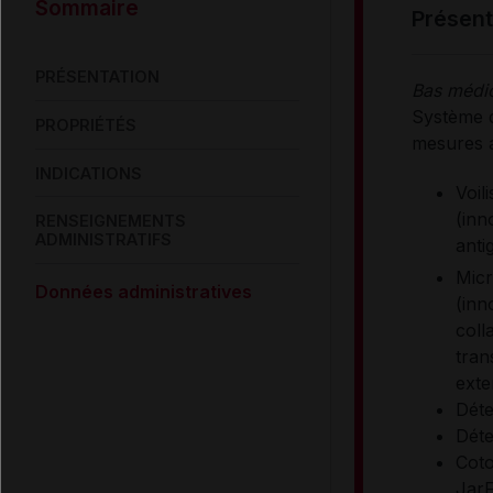
Sommaire
présen
PRÉSENTATION
Bas médic
Système d
PROPRIÉTÉS
mesures a
INDICATIONS
Voil
(inn
RENSEIGNEMENTS
ADMINISTRATIFS
antig
Micr
Données administratives
(inn
coll
tran
exte
Déte
Déte
Coto
JarF