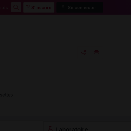
ités
S'inscrire
Se connecter
Rechercher
Copier l'url
Email
settes
Laboratoire