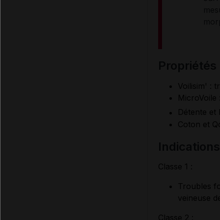
mesu
morp
propriétés
Voilisim' :
MicroVoile 
Détente et
Coton et Qo
indication
Classe 1 :
Troubles fo
veineuse d
Classe 2 :