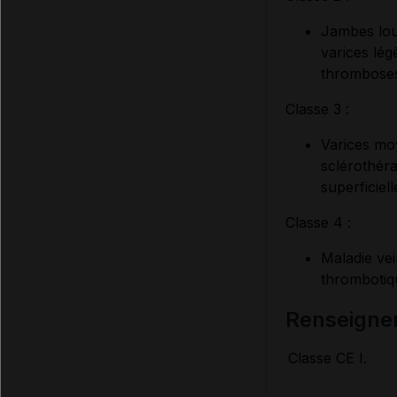
Jambes lour
varices lég
thromboses
Classe 3 :
Varices moy
sclérothér
superficiel
Classe 4 :
Maladie ve
thrombotiq
renseigne
Classe CE I.