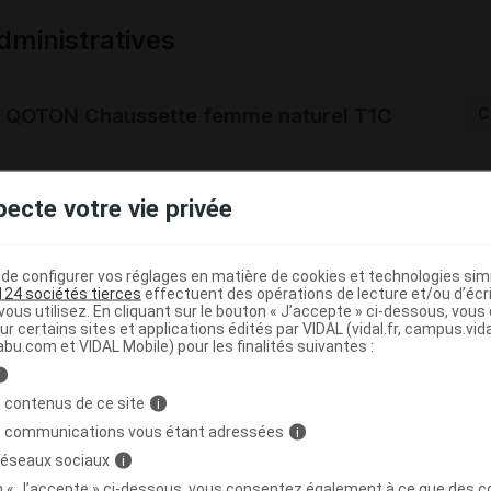
ministratives
 QOTON Chaussette femme naturel T1C
C
2939000
pecte votre vie privée
4042809496161
r
BSN-Radiante SAS
e configurer vos réglages en matière de cookies et technologies simil
124 sociétés tierces
effectuent des opérations de lecture et/ou d’écr
ous utilisez. En cliquant sur le bouton « J’accepte » ci-dessous, vou
ur certains sites et applications édités par VIDAL (vidal.fr, campus.vidal.
Code
Nature
Type de
abu.com et VIDAL Mobile) pour les finalités suivantes :
ésignation
re
prestation
prestation
prestation
i
 contenus de ce site
i
s communications vous étant adressées
i
S JARRET EN
 réseaux sociaux
i
2 EN SERIE
Orthèses
DVO
Achat
on « J’accepte » ci-dessous, vous consentez également à ce que des co