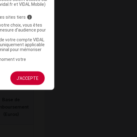
vidal.fr et VIDAL Mobile)
es sites tiers
i
votre choix, vous êtes
mesure d'audience pour
u de votre compte VIDAL
ommercialisé
a uniquement applicable
rminal pour mémoriser
t moment votre
J'ACCEPTE
Base de
mboursement
(Euros)