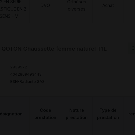
2 EN SERIE
Orthèses
DVO
Achat
ASTIQUE EN 2
diverses
SENS - V1
 QOTON Chaussette femme naturel T1L
C
2939572
4042809493443
r
BSN-Radiante SAS
Code
Nature
Type de
ésignation
re
prestation
prestation
prestation