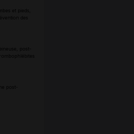
mbes et pieds,
révention des
eineuse, post-
rombophlébites
me post-