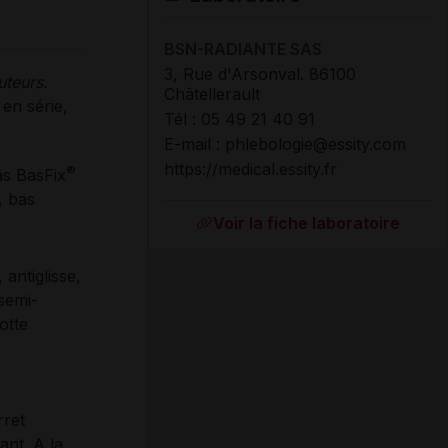
BSN-RADIANTE SAS
3, Rue d'Arsonval. 86100
uteurs.
Châtellerault
en série,
Tél : 05 49 21 40 91
E-mail : phlebologie@essity.com
https://medical.essity.fr
®
as BasFix
, bas
Voir la fiche laboratoire
antiglisse,
(semi-
otte
rret
ant. A la