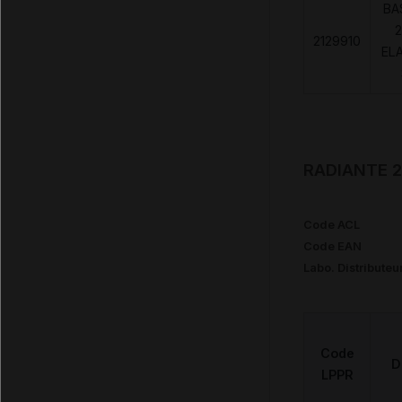
BA
2
2129910
EL
RADIANTE 2
Code ACL
Code EAN
Labo. Distributeu
Code
D
LPPR