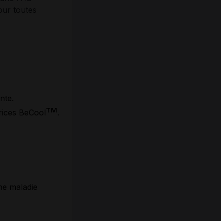
our toutes
nte.
TM
rices BeCool
.
ne maladie