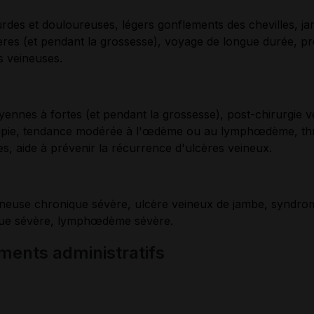
des et douloureuses, légers gonflements des chevilles, ja
ères (et pendant la grossesse), voyage de longue durée, p
 veineuses.
ennes à fortes (et pendant la grossesse), post-chirurgie v
apie, tendance modérée à l'œdème ou au lymphœdème, th
les, aide à prévenir la récurrence d'ulcères veineux.
ineuse chronique sévère, ulcère veineux de jambe, syndro
ue sévère, lymphœdème sévère.
ments administratifs