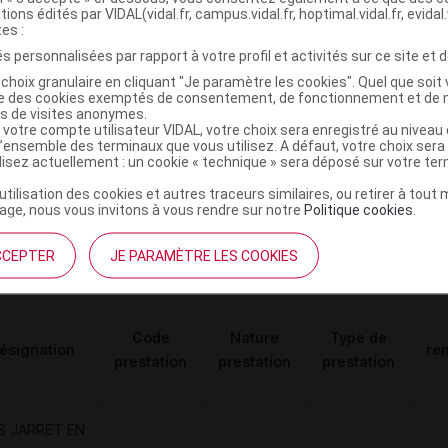
ASTIQUE EN 2
diverses
tions édités par VIDAL(vidal.fr, campus.vidal.fr, hoptimal.vidal.fr, evidal.
SENS - V1
tes :
s personnalisées par rapport à votre profil et activités sur ce site et d
choix granulaire en cliquant "Je paramètre les cookies". Quel que soit 
ise des cookies exemptés de consentement, de fonctionnement et de 
es de visites anonymes.
 votre compte utilisateur VIDAL, votre choix sera enregistré au nivea
 QOTON Chaussette femme naturel T1C+
C
l’ensemble des terminaux que vous utilisez. A défaut, votre choix ser
ilisez actuellement : un cookie « technique » sera déposé sur votre te
’utilisation des cookies et autres traceurs similaires, ou retirer à tou
6476583
ge, nous vous invitons à vous rendre sur notre
Politique cookies
.
4042809496604
r
BSN-Radiante SAS
CCEPTER
JE PARAMÈTRE LES COOKIES
Code
Nature
Type de
ésignation
re
prestation
prestation
prestation
S JARRET EN