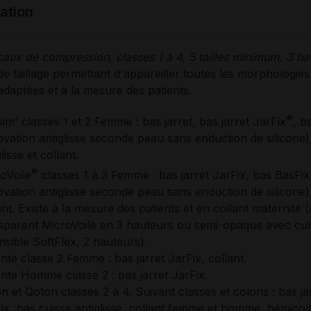
tation
aux de compression, classes 1 à 4, 5 tailles minimum, 3 ha
e taillage permettant d'appareiller toutes les morphologies 
daptées et à la mesure des patients.
®
isim' classes 1 et 2 Femme : bas jarret, bas jarret JarFix
, b
ovation antiglisse seconde peau sans enduction de silicone)
lisse et collant.
®
oVoile
classes 1 à 3 Femme : bas jarret JarFix, bas BasFix
ovation antiglisse seconde peau sans enduction de silicone), 
ant. Existe à la mesure des patients et en collant maternité 
sparent MicroVoile en 3 hauteurs ou semi-opaque avec cul
nsible SoftFlex, 2 hauteurs).
nte classe 2 Femme : bas jarret JarFix, collant.
nte Homme classe 2 : bas jarret JarFix.
n et Qoton classes 2 à 4. Suivant classes et coloris : bas ja
ix, bas cuisse antiglisse, collant femme et homme, hémicoll