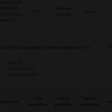
S JARRET EN
2 EN SERIE
Orthèses
DVO
Achat
ASTIQUE EN 2
diverses
SENS - V1
 QOTON Chaussette femme naturel T1L+
C
6497361
4042809493245
r
BSN-Radiante SAS
Code
Nature
Type de
ésignation
re
prestation
prestation
prestation