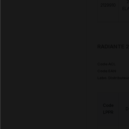
2
2129910
EL
RADIANTE 2
Code ACL
Code EAN
Labo. Distributeu
Code
D
LPPR