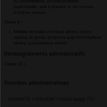
au lymphœdème, thrombophlébites
superficielles, aide à prévenir la récurrence
d'ulcères veineux.
Classe 4 :
Maladie veineuse chronique sévère, ulcère
veineux de jambe, syndrome post-thrombotique
sévère, lymphœdème sévère.
renseignements administratifs
Classe CE I.
Données administratives
RADIANTE 1 VOILISIM' Collant beige T1C