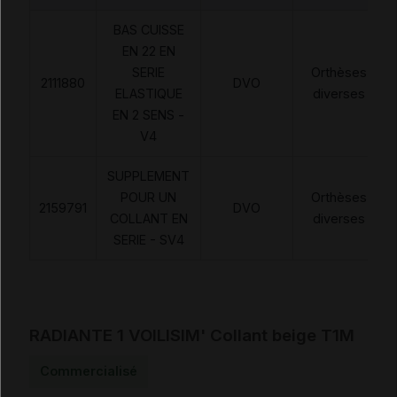
BAS CUISSE
EN 22 EN
SERIE
Orthèses
2111880
DVO
ELASTIQUE
diverses
EN 2 SENS -
V4
SUPPLEMENT
POUR UN
Orthèses
2159791
DVO
COLLANT EN
diverses
SERIE - SV4
RADIANTE 1 VOILISIM' Collant beige T1M
Commercialisé