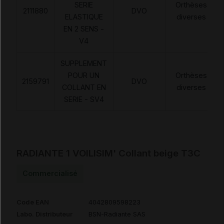
SERIE
Orthèses
2111880
DVO
ELASTIQUE
diverses
EN 2 SENS -
V4
SUPPLEMENT
POUR UN
Orthèses
2159791
DVO
COLLANT EN
diverses
SERIE - SV4
RADIANTE 1 VOILISIM' Collant beige T3C
Commercialisé
Code EAN
4042809598223
Labo. Distributeur
BSN-Radiante SAS