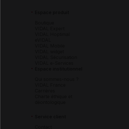
Espace produit
Boutique
VIDAL Expert
VIDAL Hoptimal
eVIDAL
VIDAL Mobile
VIDAL widget
VIDAL Sécurisation
VIDAL e-Services
Espace institutionnel
Qui sommes-nous ?
VIDAL France
Carrières
Charte éthique et
déontologique
Service client
Contact