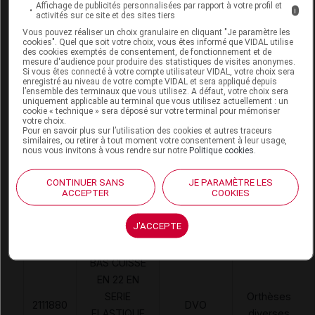
Affichage de publicités personnalisées par rapport à votre profil et
i
activités sur ce site et des sites tiers
Vous pouvez réaliser un choix granulaire en cliquant "Je paramètre les
cookies". Quel que soit votre choix, vous êtes informé que VIDAL utilise
RADIANTE 1 VOILISIM' Collant beige T3L
des cookies exemptés de consentement, de fonctionnement et de
mesure d'audience pour produire des statistiques de visites anonymes.
Si vous êtes connecté à votre compte utilisateur VIDAL, votre choix sera
Commercialisé
enregistré au niveau de votre compte VIDAL et sera appliqué depuis
l’ensemble des terminaux que vous utilisez. A défaut, votre choix sera
uniquement applicable au terminal que vous utilisez actuellement : un
cookie « technique » sera déposé sur votre terminal pour mémoriser
Code EAN
4042809597745
votre choix.
Pour en savoir plus sur l’utilisation des cookies et autres traceurs
Labo. Distributeur
BSN-Radiante SAS
similaires, ou retirer à tout moment votre consentement à leur usage,
nous vous invitons à vous rendre sur notre
Politique cookies
.
CONTINUER SANS
JE PARAMÈTRE LES
ACCEPTER
COOKIES
Code
Code
Nature
Désignation
LPPR
prestation
prestation
J'ACCEPTE
BAS CUISSE
EN 22 EN
SERIE
Orthèses
2111880
DVO
ELASTIQUE
diverses