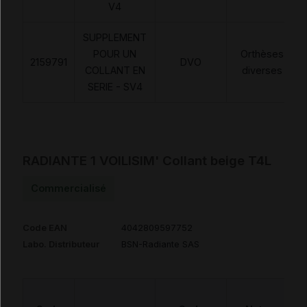
V4
SUPPLEMENT
POUR UN
Orthèses
2159791
DVO
COLLANT EN
diverses
SERIE - SV4
RADIANTE 1 VOILISIM' Collant beige T4L
Commercialisé
Code EAN
4042809597752
Labo. Distributeur
BSN-Radiante SAS