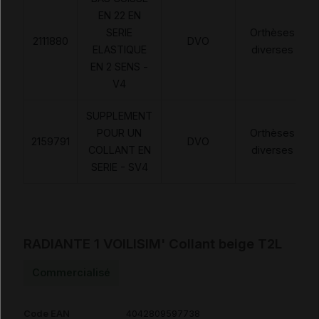
EN 22 EN
SERIE
Orthèses
2111880
DVO
ELASTIQUE
diverses
EN 2 SENS -
V4
SUPPLEMENT
POUR UN
Orthèses
2159791
DVO
COLLANT EN
diverses
SERIE - SV4
RADIANTE 1 VOILISIM' Collant beige T2L
Commercialisé
Code EAN
4042809597738