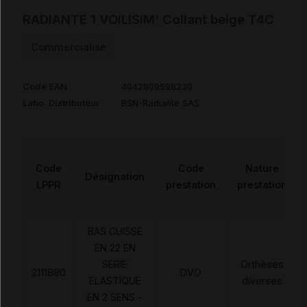
RADIANTE 1 VOILISIM' Collant beige T4C
Commercialisé
Code EAN
4042809598230
Labo. Distributeur
BSN-Radiante SAS
Code
Code
Nature
Désignation
LPPR
prestation
prestation
BAS CUISSE
EN 22 EN
SERIE
Orthèses
2111880
DVO
ELASTIQUE
diverses
EN 2 SENS -