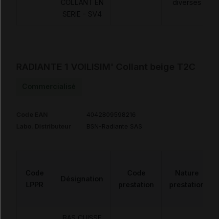
COLLANT EN
diverses
SERIE - SV4
RADIANTE 1 VOILISIM' Collant beige T2C
Commercialisé
Code EAN
4042809598216
Labo. Distributeur
BSN-Radiante SAS
Code
Code
Nature
Désignation
LPPR
prestation
prestation
BAS CUISSE