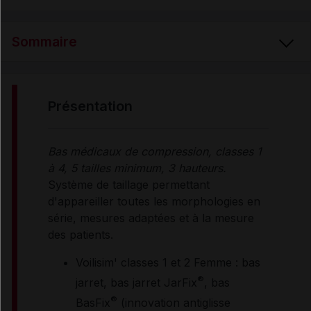
Sommaire
PRÉSENTATION
présentation
PROPRIÉTÉS
Bas médicaux de compression, classes 1
à 4, 5 tailles minimum, 3 hauteurs.
INDICATIONS
Système de taillage permettant
d'appareiller toutes les morphologies en
série, mesures adaptées et à la mesure
RENSEIGNEMENTS ADMINISTRATIFS
des patients.
Voilisim' classes 1 et 2 Femme : bas
Données administratives
®
jarret, bas jarret JarFix
, bas
®
BasFix
(innovation antiglisse