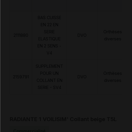
BAS CUISSE
EN 22 EN
SERIE
Orthèses
2111880
DVO
ELASTIQUE
diverses
EN 2 SENS -
V4
SUPPLEMENT
POUR UN
Orthèses
2159791
DVO
COLLANT EN
diverses
SERIE - SV4
RADIANTE 1 VOILISIM' Collant beige T5L
Commercialisé