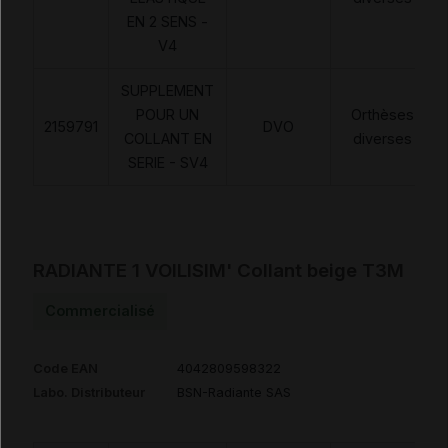
EN 2 SENS -
V4
SUPPLEMENT
POUR UN
Orthèses
2159791
DVO
COLLANT EN
diverses
SERIE - SV4
RADIANTE 1 VOILISIM' Collant beige T3M
Commercialisé
Code EAN
4042809598322
Labo. Distributeur
BSN-Radiante SAS