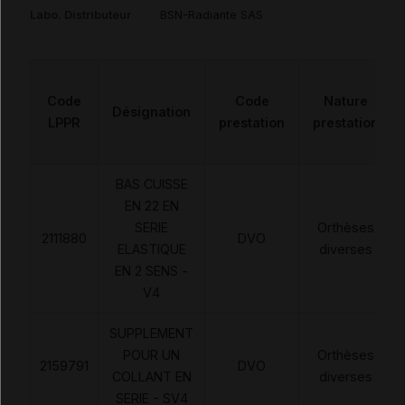
Labo. Distributeur
BSN-Radiante SAS
Code
Code
Nature
Désignation
LPPR
prestation
prestation
BAS CUISSE
EN 22 EN
SERIE
Orthèses
2111880
DVO
ELASTIQUE
diverses
EN 2 SENS -
V4
SUPPLEMENT
POUR UN
Orthèses
2159791
DVO
COLLANT EN
diverses
SERIE - SV4