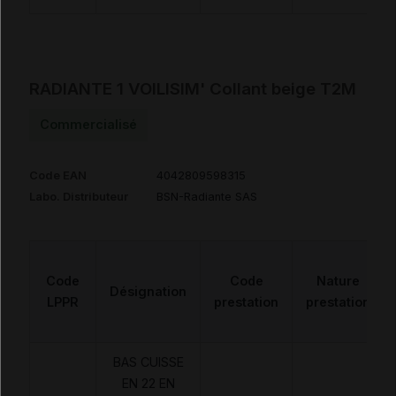
RADIANTE 1 VOILISIM' Collant beige T2M
Commercialisé
Code EAN
4042809598315
Labo. Distributeur
BSN-Radiante SAS
Code
Code
Nature
Désignation
LPPR
prestation
prestation
BAS CUISSE
EN 22 EN