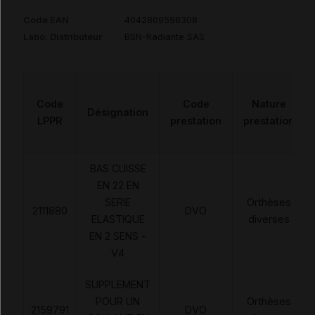
Code EAN
4042809598308
Labo. Distributeur
BSN-Radiante SAS
Code
Code
Nature
Désignation
LPPR
prestation
prestation
BAS CUISSE
EN 22 EN
SERIE
Orthèses
2111880
DVO
ELASTIQUE
diverses
EN 2 SENS -
V4
SUPPLEMENT
POUR UN
Orthèses
2159791
DVO