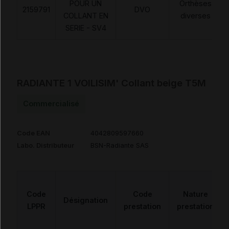
POUR UN
Orthèses
2159791
DVO
COLLANT EN
diverses
SERIE - SV4
RADIANTE 1 VOILISIM' Collant beige T5M
Commercialisé
Code EAN
4042809597660
Labo. Distributeur
BSN-Radiante SAS
Code
Code
Nature
Désignation
LPPR
prestation
prestation