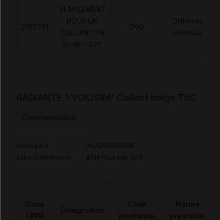
SUPPLEMENT
POUR UN
Orthèses
2159791
DVO
COLLANT EN
diverses
SERIE - SV4
RADIANTE 1 VOILISIM' Collant beige T5C
Commercialisé
Code EAN
4042809598247
Labo. Distributeur
BSN-Radiante SAS
Code
Code
Nature
Désignation
LPPR
prestation
prestation