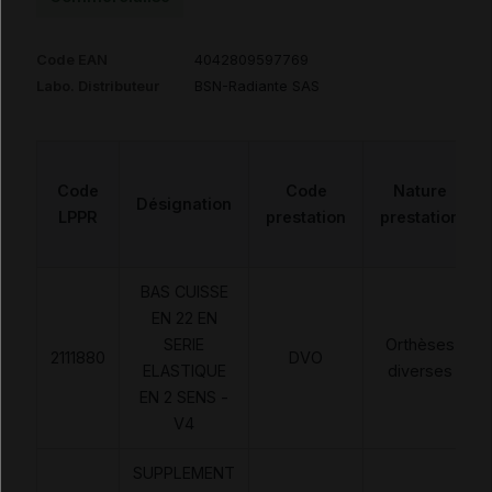
Code EAN
4042809597769
Labo. Distributeur
BSN-Radiante SAS
Code
Code
Nature
Désignation
LPPR
prestation
prestation
BAS CUISSE
EN 22 EN
SERIE
Orthèses
2111880
DVO
ELASTIQUE
diverses
EN 2 SENS -
V4
SUPPLEMENT