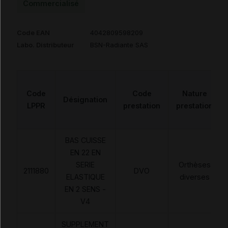
Commercialisé
Code EAN
4042809598209
Labo. Distributeur
BSN-Radiante SAS
Code
Code
Nature
Désignation
LPPR
prestation
prestation
BAS CUISSE
EN 22 EN
SERIE
Orthèses
2111880
DVO
ELASTIQUE
diverses
EN 2 SENS -
V4
SUPPLEMENT