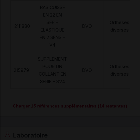
BAS CUISSE
EN 22 EN
SERIE
Orthèses
2111880
DVO
ELASTIQUE
diverses
EN 2 SENS -
V4
SUPPLEMENT
POUR UN
Orthèses
2159791
DVO
COLLANT EN
diverses
SERIE - SV4
Charger 15 références supplémentaires (14 restantes)
Laboratoire