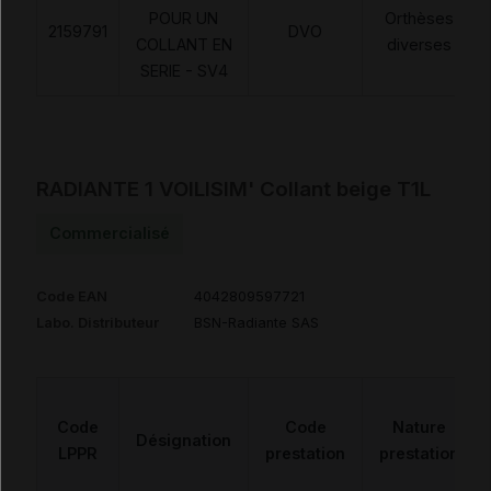
POUR UN
Orthèses
2159791
DVO
COLLANT EN
diverses
SERIE - SV4
RADIANTE 1 VOILISIM' Collant beige T1L
Commercialisé
Code EAN
4042809597721
Labo. Distributeur
BSN-Radiante SAS
Code
Code
Nature
Désignation
LPPR
prestation
prestation