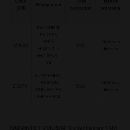
Code
Code
Nature
Désignation
LPPR
prestation
prestation
BAS CUISSE
EN 22 EN
SERIE
Orthèses
2111880
DVO
ELASTIQUE
diverses
EN 2 SENS -
V4
SUPPLEMENT
POUR UN
Orthèses
2159791
DVO
COLLANT EN
diverses
SERIE - SV4
RADIANTE 1 VOILISIM' Collant beige T4M