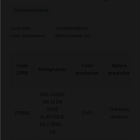
Commercialisé
Code EAN
4042809598339
Labo. Distributeur
BSN-Radiante SAS
Code
Code
Nature
Désignation
LPPR
prestation
prestation
BAS CUISSE
EN 22 EN
SERIE
Orthèses
2111880
DVO
ELASTIQUE
diverses
EN 2 SENS -
V4