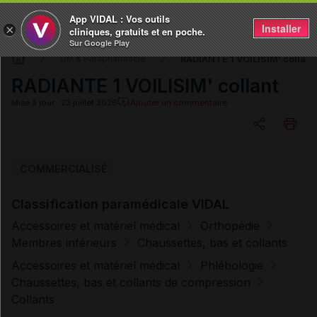
App VIDAL : Vos outils
Installer
×
cliniques, gratuits et en poche.
Sur Google Play
RADIANTE 1 VOILISIM' collant
DM & Parapharmacie
RADIANTE 1 VOILISIM' collant
Mise à jour : 23 juillet 2026
Ajouter un commentaire
Copier l'url
COMMERCIALISÉ
Classification paramédicale VIDAL
Email
Accessoires et matériel médical
Orthopédie
Membres inférieurs
Chaussettes, bas et collants
Accessoires et matériel médical
Phlébologie
Chaussettes, bas et collants de compression
Collants