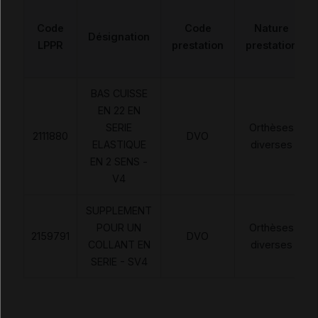
Code
Code
Nature
Désignation
LPPR
prestation
prestation
BAS CUISSE
EN 22 EN
SERIE
Orthèses
2111880
DVO
ELASTIQUE
diverses
EN 2 SENS -
V4
SUPPLEMENT
POUR UN
Orthèses
2159791
DVO
COLLANT EN
diverses
SERIE - SV4