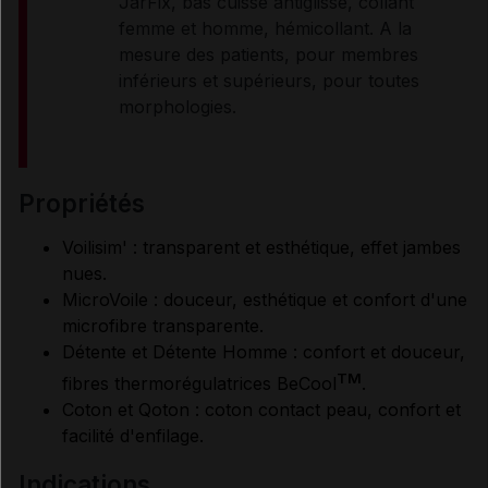
JarFix, bas cuisse antiglisse, collant
femme et homme, hémicollant. A la
mesure des patients, pour membres
inférieurs et supérieurs, pour toutes
morphologies.
propriétés
Voilisim' : transparent et esthétique, effet jambes
nues.
MicroVoile : douceur, esthétique et confort d'une
microfibre transparente.
Détente et Détente Homme : confort et douceur,
TM
fibres thermorégulatrices BeCool
.
Coton et Qoton : coton contact peau, confort et
facilité d'enfilage.
indications