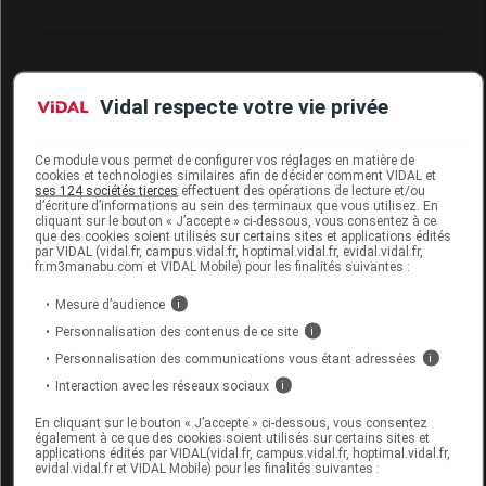
Code
Code
Nature
Désignation
Vidal respecte votre vie privée
LPPR
prestation
prestation
Ce module vous permet de configurer vos réglages en matière de
cookies et technologies similaires afin de décider comment VIDAL et
BAS CUISSE
ses 124 sociétés tierces
effectuent des opérations de lecture et/ou
d’écriture d’informations au sein des terminaux que vous utilisez. En
EN 22 EN
cliquant sur le bouton « J’accepte » ci-dessous, vous consentez à ce
SERIE
Orthèses
que des cookies soient utilisés sur certains sites et applications édités
2111880
DVO
par VIDAL (vidal.fr, campus.vidal.fr, hoptimal.vidal.fr, evidal.vidal.fr,
ELASTIQUE
diverses
fr.m3manabu.com et VIDAL Mobile) pour les finalités suivantes :
EN 2 SENS -
Mesure d’audience
i
V4
Personnalisation des contenus de ce site
i
Personnalisation des communications vous étant adressées
i
SUPPLEMENT
POUR UN
Orthèses
Interaction avec les réseaux sociaux
i
2159791
DVO
COLLANT EN
diverses
En cliquant sur le bouton « J’accepte » ci-dessous, vous consentez
SERIE - SV4
également à ce que des cookies soient utilisés sur certains sites et
applications édités par VIDAL(vidal.fr, campus.vidal.fr, hoptimal.vidal.fr,
evidal.vidal.fr et VIDAL Mobile) pour les finalités suivantes :