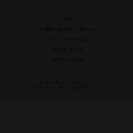
Presse
-
CGU
-
Conditions générales de vente
-
Données personnelles
-
Politique cookies
-
Mentions légales
Fréquentation certifiée par
l'ACPM/OJD
|
Copyright 2026 Vidal