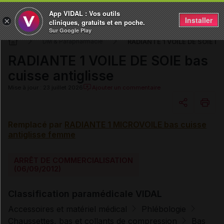
App VIDAL : Vos outils
Installer
×
cliniques, gratuits et en poche.
Sur Google Play
RADIANTE 1 VOILE DE SOIE bas
DM & Parapharmacie
RADIANTE 1 VOILE DE SOIE bas
cuisse antiglisse
Mise à jour : 23 juillet 2026
Ajouter un commentaire
Remplacé par
RADIANTE 1 MICROVOILE bas cuisse
Copier l'url
antiglisse femme
Email
ARRÊT DE COMMERCIALISATION
(06/09/2012)
Classification paramédicale VIDAL
Accessoires et matériel médical
Phlébologie
Chaussettes, bas et collants de compression
Bas