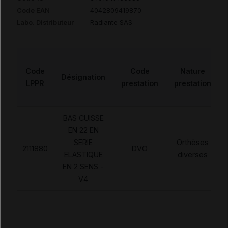
Code EAN
4042809419870
Labo. Distributeur
Radiante SAS
Code
Code
Nature
Désignation
LPPR
prestation
prestation
BAS CUISSE
EN 22 EN
SERIE
Orthèses
2111880
DVO
ELASTIQUE
diverses
EN 2 SENS -
V4