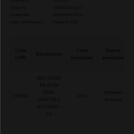
Code ACL
4713323
Code 13
3401047133237
Code EAN
4042809420012
Labo. Distributeur
Radiante SAS
Code
Code
Nature
Désignation
LPPR
prestation
prestation
BAS CUISSE
EN 22 EN
SERIE
Orthèses
2111880
DVO
ELASTIQUE
diverses
EN 2 SENS -
V4