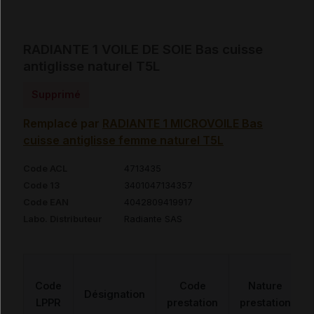
RADIANTE 1 VOILE DE SOIE Bas cuisse
antiglisse naturel T5L
Supprimé
Remplacé par
RADIANTE 1 MICROVOILE Bas
cuisse antiglisse femme naturel T5L
Code ACL
4713435
Code 13
3401047134357
Code EAN
4042809419917
Labo. Distributeur
Radiante SAS
Code
Code
Nature
Désignation
LPPR
prestation
prestation