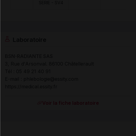
SERIE - SV4
Laboratoire
BSN-RADIANTE SAS
3, Rue d'Arsonval. 86100 Châtellerault
Tél : 05 49 21 40 91
E-mail : phlebologie@essity.com
https://medical.essity.fr
Voir la fiche laboratoire