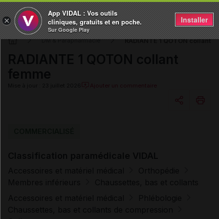
App VIDAL : Vos outils
Installer
×
cliniques, gratuits et en poche.
Sur Google Play
RADIANTE 1 QOTON collant 
DM & Parapharmacie
RADIANTE 1 QOTON collant
femme
Mise à jour : 23 juillet 2026
Ajouter un commentaire
Copier l'url
COMMERCIALISÉ
Classification paramédicale VIDAL
Email
Accessoires et matériel médical
Orthopédie
Membres inférieurs
Chaussettes, bas et collants
Accessoires et matériel médical
Phlébologie
Chaussettes, bas et collants de compression