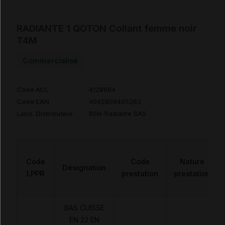
RADIANTE 1 QOTON Collant femme noir
T4M
Commercialisé
Code ACL
4128984
Code EAN
4042809495263
Labo. Distributeur
BSN-Radiante SAS
Code
Code
Nature
Désignation
LPPR
prestation
prestation
BAS CUISSE
EN 22 EN