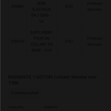
SERIE
Orthèses
2111880
DVO
ELASTIQUE
diverses
EN 2 SENS -
V4
SUPPLEMENT
POUR UN
Orthèses
2159791
DVO
COLLANT EN
diverses
SERIE - SV4
RADIANTE 1 QOTON Collant femme noir
T5M
Commercialisé
Code ACL
4128978