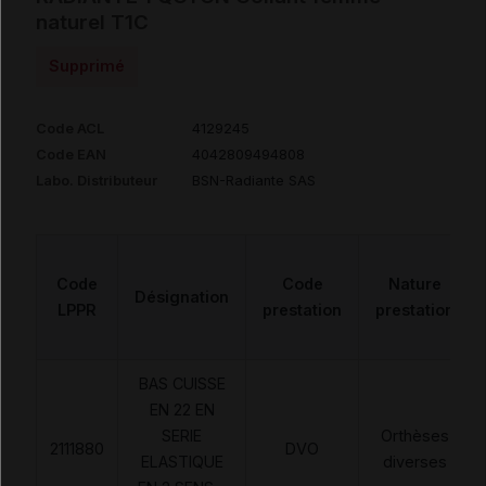
naturel T1C
Supprimé
Code ACL
4129245
Code EAN
4042809494808
Labo. Distributeur
BSN-Radiante SAS
Code
Code
Nature
Désignation
LPPR
prestation
prestation
BAS CUISSE
EN 22 EN
SERIE
Orthèses
2111880
DVO
ELASTIQUE
diverses