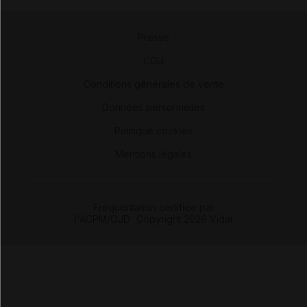
Presse
-
CGU
-
Conditions générales de vente
-
Données personnelles
-
Politique cookies
-
Mentions légales
Fréquentation certifiée par
l'ACPM/OJD
|
Copyright 2026 Vidal