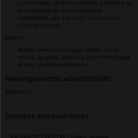
sclérothérapie, tendance modérée à l'œdème ou
au lymphœdème, thrombophlébites
superficielles, aide à prévenir la récurrence
d'ulcères veineux.
Classe 4 :
Maladie veineuse chronique sévère, ulcère
veineux de jambe, syndrome post-thrombotique
sévère, lymphœdème sévère.
renseignements administratifs
Classe CE I.
Données administratives
RADIANTE 1 QOTON Collant femme