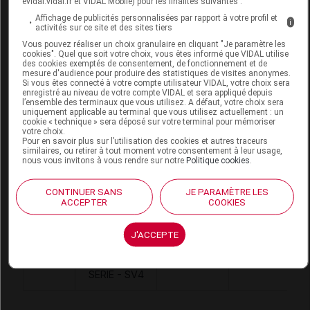
evidal.vidal.fr et VIDAL Mobile) pour les finalités suivantes :
Affichage de publicités personnalisées par rapport à votre profil et
i
activités sur ce site et des sites tiers
Vous pouvez réaliser un choix granulaire en cliquant "Je paramètre les
Code
Code
Nature
cookies". Quel que soit votre choix, vous êtes informé que VIDAL utilise
Désignation
LPPR
prestation
prestation
des cookies exemptés de consentement, de fonctionnement et de
mesure d'audience pour produire des statistiques de visites anonymes.
Si vous êtes connecté à votre compte utilisateur VIDAL, votre choix sera
enregistré au niveau de votre compte VIDAL et sera appliqué depuis
l’ensemble des terminaux que vous utilisez. A défaut, votre choix sera
BAS CUISSE
uniquement applicable au terminal que vous utilisez actuellement : un
cookie « technique » sera déposé sur votre terminal pour mémoriser
EN 22 EN
votre choix.
Pour en savoir plus sur l’utilisation des cookies et autres traceurs
SERIE
Orthèses
similaires, ou retirer à tout moment votre consentement à leur usage,
2111880
DVO
ELASTIQUE
diverses
nous vous invitons à vous rendre sur notre
Politique cookies
.
EN 2 SENS -
CONTINUER SANS
JE PARAMÈTRE LES
V4
ACCEPTER
COOKIES
SUPPLEMENT
J'ACCEPTE
POUR UN
Orthèses
2159791
DVO
COLLANT EN
diverses
SERIE - SV4