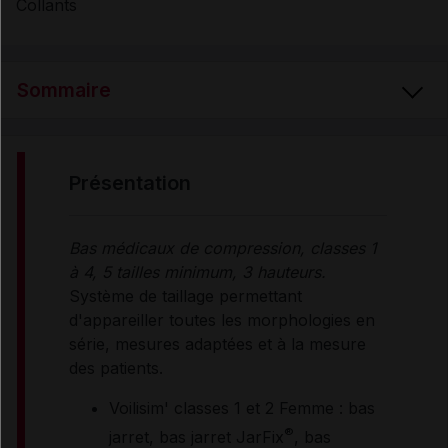
Collants
Sommaire
PRÉSENTATION
présentation
PROPRIÉTÉS
Bas médicaux de compression, classes 1
à 4, 5 tailles minimum, 3 hauteurs.
INDICATIONS
Système de taillage permettant
d'appareiller toutes les morphologies en
série, mesures adaptées et à la mesure
RENSEIGNEMENTS ADMINISTRATIFS
des patients.
Voilisim' classes 1 et 2 Femme : bas
Données administratives
®
jarret, bas jarret JarFix
, bas