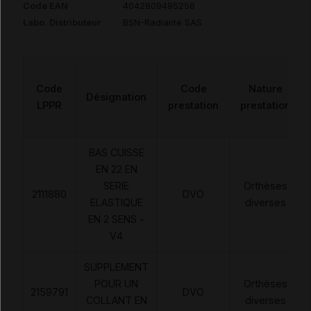
Code EAN
4042809495256
Labo. Distributeur
BSN-Radiante SAS
Code
Code
Nature
Désignation
LPPR
prestation
prestation
BAS CUISSE
EN 22 EN
SERIE
Orthèses
2111880
DVO
ELASTIQUE
diverses
EN 2 SENS -
V4
SUPPLEMENT
POUR UN
Orthèses
2159791
DVO
COLLANT EN
diverses