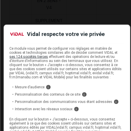
EN 2 SENS -
V4
SUPPLEMENT
POUR UN
Orthèses
2159791
DVO
Vidal respecte votre vie privée
COLLANT EN
diverses
SERIE - SV4
Ce module vous permet de configurer vos réglages en matière de
cookies et technologies similaires afin de décider comment VIDAL et
ses 124 sociétés tierces
effectuent des opérations de lecture et/ou
d’écriture d’informations au sein des terminaux que vous utilisez. En
cliquant sur le bouton « J’accepte » ci-dessous, vous consentez à ce
que des cookies soient utilisés sur certains sites et applications édités
RADIANTE 1 QOTON Collant femme noir
par VIDAL (vidal.fr, campus.vidal.fr, hoptimal.vidal.fr, evidal.vidal.fr,
fr.m3manabu.com et VIDAL Mobile) pour les finalités suivantes :
T3M
Mesure d’audience
i
Commercialisé
Personnalisation des contenus de ce site
i
Personnalisation des communications vous étant adressées
i
Code ACL
4128990
Interaction avec les réseaux sociaux
i
Code EAN
4042809495270
En cliquant sur le bouton « J’accepte » ci-dessous, vous consentez
Labo. Distributeur
BSN-Radiante SAS
également à ce que des cookies soient utilisés sur certains sites et
applications édités par VIDAL(vidal.fr, campus.vidal.fr, hoptimal.vidal.fr,