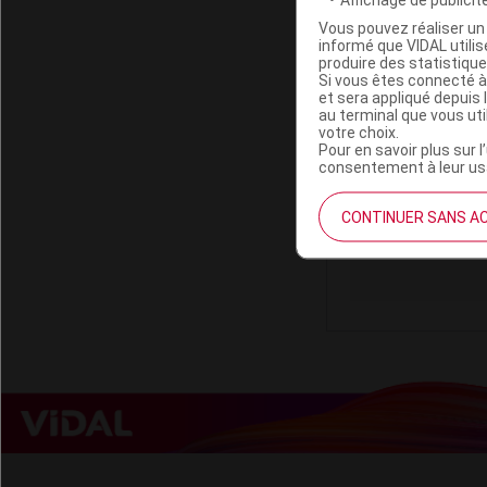
Vous pouvez réaliser un 
informé que VIDAL util
produire des statistiqu
Si vous êtes connecté à
et sera appliqué depuis 
QUINOGEL Gel
au terminal que vous ut
votre choix.
Pour en savoir plus sur l
consentement à leur usa
Code ACL
Code 13
CONTINUER SANS A
Labo. Distributeu
Remboursement