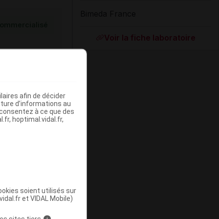
Bimeda France
ommercialisé
Voir la fiche laboratoire
aires afin de décider
iture d’informations au
s consentez à ce que des
fr, hoptimal.vidal.fr,
ommercialisé
okies soient utilisés sur
vidal.fr et VIDAL Mobile)
es sites tiers
i