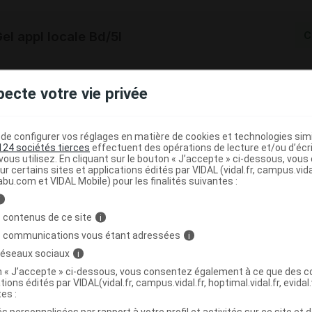
l appl locale Bd/5l
C
4741673
pecte votre vie privée
3401147416735
r
Bimeda France
NR
e configurer vos réglages en matière de cookies et technologies simil
124 sociétés tierces
effectuent des opérations de lecture et/ou d’écr
ous utilisez. En cliquant sur le bouton « J’accepte » ci-dessous, vou
ur certains sites et applications édités par VIDAL (vidal.fr, campus.vidal.
abu.com et VIDAL Mobile) pour les finalités suivantes :
i
l appl locale Fl pompe/500ml
C
 contenus de ce site
i
s communications vous étant adressées
i
7554204
 réseaux sociaux
i
3401175542048
on « J’accepte » ci-dessous, vous consentez également à ce que des co
tions édités par VIDAL(vidal.fr, campus.vidal.fr, hoptimal.vidal.fr, evidal.
r
Bimeda France
tes :
NR
s personnalisées par rapport à votre profil et activités sur ce site et d