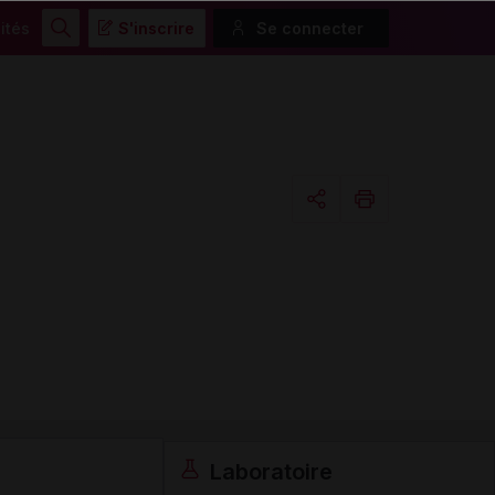
ités
S'inscrire
Se connecter
Rechercher
Copier l'url
Email
Laboratoire