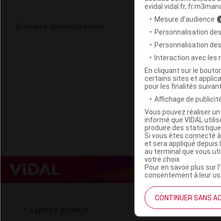
evidal.vidal.fr, fr.m3man
Mesure d’audience
PURESSENTIE
Données administratives
Personnalisation des
thujanol Fl/
Personnalisation de
Interaction avec les
Code EAN
En cliquant sur le bout
certains sites et applica
Labo. Distributeu
pour les finalités suivan
Remboursement
Affichage de publicité
Vous pouvez réaliser un 
informé que VIDAL util
produire des statistiqu
Si vous êtes connecté à
et sera appliqué depuis 
au terminal que vous ut
votre choix.
Pour en savoir plus sur l
consentement à leur usa
CONTINUER SANS A
Espace produit
Espace 