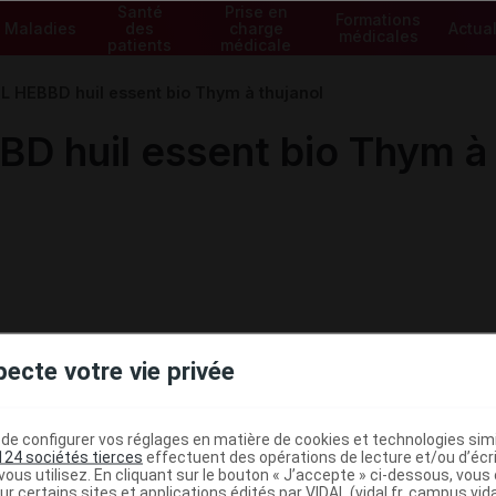
Santé
Prise en
Formations
Maladies
des
charge
Actual
médicales
patients
médicale
 HEBBD huil essent bio Thym à thujanol
 huil essent bio Thym à 
pecte votre vie privée
e configurer vos réglages en matière de cookies et technologies simil
124 sociétés tierces
effectuent des opérations de lecture et/ou d’écr
ministratives
ous utilisez. En cliquant sur le bouton « J’accepte » ci-dessous, vou
ur certains sites et applications édités par VIDAL (vidal.fr, campus.vidal.