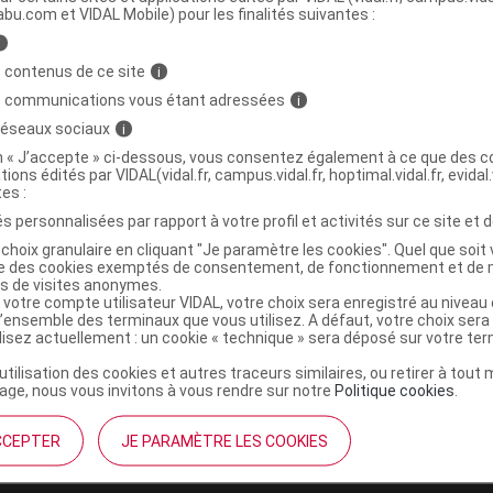
abu.com et VIDAL Mobile) pour les finalités suivantes :
i
L HEBBD Huile essentielle bio Thym à
C
 contenus de ce site
i
5ml
s communications vous étant adressées
i
 réseaux sociaux
i
3701056800664
on « J’accepte » ci-dessous, vous consentez également à ce que des co
tions édités par VIDAL(vidal.fr, campus.vidal.fr, hoptimal.vidal.fr, evidal.
r
Puressentiel France
tes :
NR
s personnalisées par rapport à votre profil et activités sur ce site et d
choix granulaire en cliquant "Je paramètre les cookies". Quel que soit 
ise des cookies exemptés de consentement, de fonctionnement et de 
es de visites anonymes.
 votre compte utilisateur VIDAL, votre choix sera enregistré au nivea
l’ensemble des terminaux que vous utilisez. A défaut, votre choix ser
ilisez actuellement : un cookie « technique » sera déposé sur votre te
’utilisation des cookies et autres traceurs similaires, ou retirer à tou
ge, nous vous invitons à vous rendre sur notre
Politique cookies
.
CCEPTER
JE PARAMÈTRE LES COOKIES
institutionnel
Espace pa