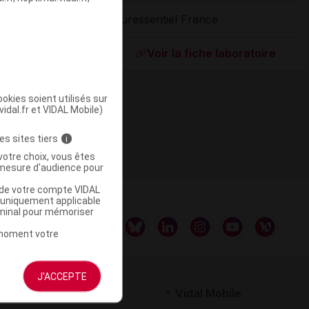
Puressentiel France
ommercialisé
Voir la fiche laboratoire
okies soient utilisés sur
vidal.fr et VIDAL Mobile)
es sites tiers
i
votre choix, vous êtes
mesure d'audience pour
u de votre compte VIDAL
a uniquement applicable
rminal pour mémoriser
t moment votre
J'ACCEPTE
rtenaires
Vidal Mobile