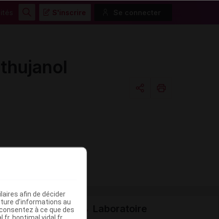
ités
S'inscrire
Se connecter
Rechercher
thujanol
Copier l'url
Email
aires afin de décider
iture d’informations au
Laboratoire
s consentez à ce que des
fr, hoptimal.vidal.fr,