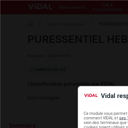
DM &
Médicaments
Parapharmacie
PURESSENTIEL
DM & Parapharmacie
PURESSENTIEL HEBBD
Mise à jour : 23 juillet 2026
COMMERCIALISÉ
Classification paramédicale VIDAL
Vidal res
Non renseigné
Ce module vous permet d
comment VIDAL et
ses 
Données ad
sein des terminaux que v
Sommaire
cookies soient utilisés s