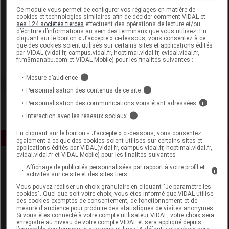
Laboratoire
Ce module vous permet de configurer vos réglages en matière de
cookies et technologies similaires afin de décider comment VIDAL et
ses 124 sociétés tierces
effectuent des opérations de lecture et/ou
d’écriture d’informations au sein des terminaux que vous utilisez. En
Puressentiel France
cliquant sur le bouton « J’accepte » ci-dessous, vous consentez à ce
que des cookies soient utilisés sur certains sites et applications édités
par VIDAL (vidal.fr, campus.vidal.fr, hoptimal.vidal.fr, evidal.vidal.fr,
Voir la fiche laboratoire
fr.m3manabu.com et VIDAL Mobile) pour les finalités suivantes :
Mesure d’audience
i
Personnalisation des contenus de ce site
i
Personnalisation des communications vous étant adressées
i
Interaction avec les réseaux sociaux
i
En cliquant sur le bouton « J’accepte » ci-dessous, vous consentez
également à ce que des cookies soient utilisés sur certains sites et
applications édités par VIDAL(vidal.fr, campus.vidal.fr, hoptimal.vidal.fr,
evidal.vidal.fr et VIDAL Mobile) pour les finalités suivantes :
Affichage de publicités personnalisées par rapport à votre profil et
i
activités sur ce site et des sites tiers
Vous pouvez réaliser un choix granulaire en cliquant "Je paramètre les
cookies". Quel que soit votre choix, vous êtes informé que VIDAL utilise
des cookies exemptés de consentement, de fonctionnement et de
mesure d'audience pour produire des statistiques de visites anonymes.
Espace produit
Si vous êtes connecté à votre compte utilisateur VIDAL, votre choix sera
enregistré au niveau de votre compte VIDAL et sera appliqué depuis