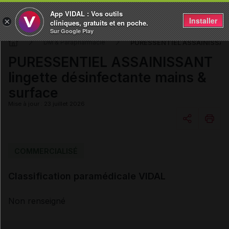
App VIDAL : Vos outils
Installer
×
cliniques, gratuits et en poche.
Sur Google Play
PURESSENTIEL ASSAINISSANT l
DM & Parapharmacie
PURESSENTIEL ASSAINISSANT
lingette désinfectante mains &
surface
Mise à jour : 23 juillet 2026
Copier l'url
COMMERCIALISÉ
Classification paramédicale VIDAL
Email
Non renseigné