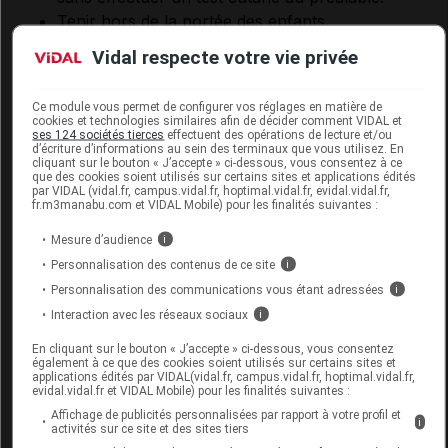
Tenir hors de la portée des enfants.
Usage externe.
Vidal respecte votre vie privée
renseignements administratifs
Ce module vous permet de configurer vos réglages en matière de
cookies et technologies similaires afin de décider comment VIDAL et
Dispositif médical de classe I. Marquage CE.
ses 124 sociétés tierces
effectuent des opérations de lecture et/ou
d’écriture d’informations au sein des terminaux que vous utilisez. En
cliquant sur le bouton « J’accepte » ci-dessous, vous consentez à ce
que des cookies soient utilisés sur certains sites et applications édités
par VIDAL (vidal.fr, campus.vidal.fr, hoptimal.vidal.fr, evidal.vidal.fr,
fr.m3manabu.com et VIDAL Mobile) pour les finalités suivantes :
Données administratives
Mesure d’audience
i
Personnalisation des contenus de ce site
i
PURESSENTIEL ARTICULATIONS ET
Personnalisation des communications vous étant adressées
i
MUSCLES Gel 14 huiles essentielles
Interaction avec les réseaux sociaux
i
2T/60ml
En cliquant sur le bouton « J’accepte » ci-dessous, vous consentez
également à ce que des cookies soient utilisés sur certains sites et
Supprimé
applications édités par VIDAL(vidal.fr, campus.vidal.fr, hoptimal.vidal.fr,
evidal.vidal.fr et VIDAL Mobile) pour les finalités suivantes :
Affichage de publicités personnalisées par rapport à votre profil et
i
Code ACL
2657514
activités sur ce site et des sites tiers