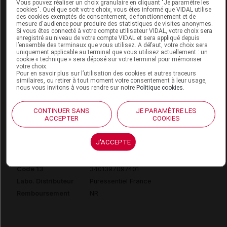
Code 13
3401326575147
Vous pouvez réaliser un choix granulaire en cliquant "Je paramètre les
cookies". Quel que soit votre choix, vous êtes informé que VIDAL utilise
Labo. Distributeur
Puressentiel France
des cookies exemptés de consentement, de fonctionnement et de
mesure d'audience pour produire des statistiques de visites anonymes.
Remboursement
NR
Si vous êtes connecté à votre compte utilisateur VIDAL, votre choix sera
enregistré au niveau de votre compte VIDAL et sera appliqué depuis
l’ensemble des terminaux que vous utilisez. A défaut, votre choix sera
uniquement applicable au terminal que vous utilisez actuellement : un
cookie « technique » sera déposé sur votre terminal pour mémoriser
votre choix.
Pour en savoir plus sur l’utilisation des cookies et autres traceurs
similaires, ou retirer à tout moment votre consentement à leur usage,
PURESSENTIEL ARTICULATIONS ET
nous vous invitons à vous rendre sur notre
Politique cookies
.
MUSCLES Gel 14 huiles essentielles
T/60ml
CONTINUER SANS
JE PARAMÈTRE LES
ACCEPTER
COOKIES
Commercialisé
J'ACCEPTE
Code ACL
9709740
Code 13
3401397097401
Labo. Distributeur
Puressentiel France
Remboursement
NR