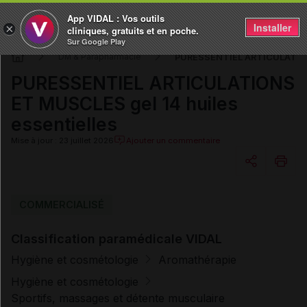
App VIDAL : Vos outils
Installer
×
cliniques, gratuits et en poche.
Sur Google Play
PURESSENTIEL ARTICULATIONS
DM & Parapharmacie
PURESSENTIEL ARTICULATIONS
ET MUSCLES gel 14 huiles
essentielles
Mise à jour : 23 juillet 2026
Ajouter un commentaire
Copier l'url
COMMERCIALISÉ
Classification paramédicale VIDAL
Email
Hygiène et cosmétologie
Aromathérapie
Hygiène et cosmétologie
Sportifs, massages et détente musculaire