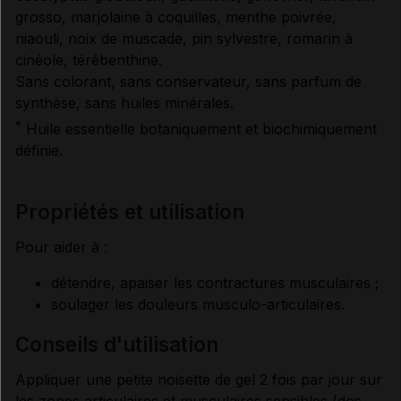
grosso, marjolaine à coquilles, menthe poivrée,
RENSEIGNEMENTS ADMINISTRATIFS
niaouli, noix de muscade, pin sylvestre, romarin à
cinéole, térébenthine.
Sans colorant, sans conservateur, sans parfum de
Données administratives
synthèse, sans huiles minérales.
*
Huile essentielle botaniquement et biochimiquement
définie.
propriétés et utilisation
Pour aider à :
détendre, apaiser les contractures musculaires ;
soulager les douleurs musculo-articulaires.
conseils d'utilisation
Appliquer une petite noisette de gel 2 fois par jour sur