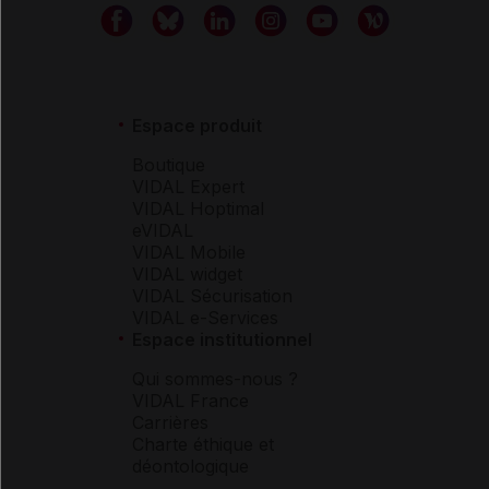
Espace produit
Boutique
VIDAL Expert
VIDAL Hoptimal
eVIDAL
VIDAL Mobile
VIDAL widget
VIDAL Sécurisation
VIDAL e-Services
Espace institutionnel
Qui sommes-nous ?
VIDAL France
Carrières
Charte éthique et
déontologique