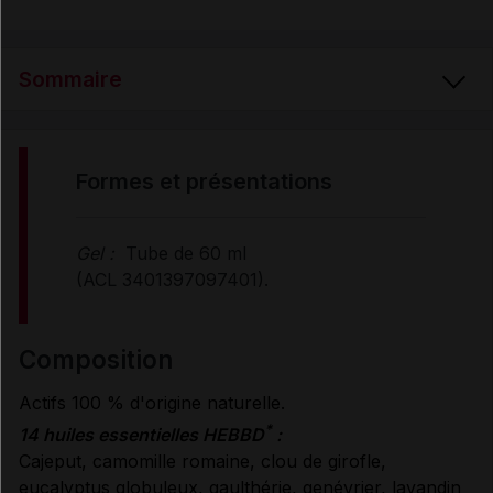
Sommaire
FORMES et PRÉSENTATIONS
formes et présentations
COMPOSITION
Gel :
Tube de 60 ml
(ACL 3401397097401).
PROPRIÉTÉS et UTILISATION
composition
CONSEILS D'UTILISATION
Actifs 100 % d'origine naturelle.
*
14 huiles essentielles HEBBD
:
PRÉCAUTIONS D'EMPLOI
Cajeput, camomille romaine, clou de girofle,
eucalyptus globuleux, gaulthérie, genévrier, lavandin