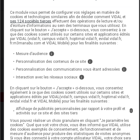
Ce module vous permet de configurer vos réglages en matière de
cookies et technologies similaires afin de décider comment VIDAL et
Laboratoire
ses 124 sociétés tierces
effectuent des opérations de lecture et/ou
d’écriture d’informations au sein des terminaux que vous utilisez. En
cliquant sur le bouton « J’accepte » ci-dessous, vous consentez à ce
Puressentiel France
que des cookies soient utilisés sur certains sites et applications édités
par VIDAL (vidal.fr, campus.vidal.fr, hoptimal.vidal.fr, evidal.vidal.fr,
fr.m3manabu.com et VIDAL Mobile) pour les finalités suivantes :
Voir la fiche laboratoire
Mesure d’audience
i
Personnalisation des contenus de ce site
i
Personnalisation des communications vous étant adressées
i
Interaction avec les réseaux sociaux
i
En cliquant sur le bouton « J’accepte » ci-dessous, vous consentez
également à ce que des cookies soient utilisés sur certains sites et
applications édités par VIDAL(vidal.fr, campus.vidal.fr, hoptimal.vidal.fr,
evidal.vidal.fr et VIDAL Mobile) pour les finalités suivantes :
Affichage de publicités personnalisées par rapport à votre profil et
i
activités sur ce site et des sites tiers
Vous pouvez réaliser un choix granulaire en cliquant "Je paramètre les
cookies". Quel que soit votre choix, vous êtes informé que VIDAL utilise
des cookies exemptés de consentement, de fonctionnement et de
mesure d'audience pour produire des statistiques de visites anonymes.
Si vous êtes connecté à votre compte utilisateur VIDAL, votre choix sera