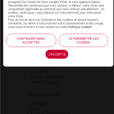
Espace produit
enregistré au niveau de votre compte VIDAL et sera appliqué depuis
l’ensemble des terminaux que vous utilisez. A défaut, votre choix sera
uniquement applicable au terminal que vous utilisez actuellement : un
Boutique
cookie « technique » sera déposé sur votre terminal pour mémoriser
VIDAL Expert
votre choix.
Pour en savoir plus sur l’utilisation des cookies et autres traceurs
VIDAL Hoptimal
similaires, ou retirer à tout moment votre consentement à leur usage,
eVIDAL
nous vous invitons à vous rendre sur notre
Politique cookies
.
VIDAL Mobile
VIDAL widget
CONTINUER SANS
JE PARAMÈTRE LES
VIDAL Sécurisation
ACCEPTER
COOKIES
VIDAL e-Services
Espace institutionnel
J'ACCEPTE
Qui sommes-nous ?
VIDAL France
Carrières
Charte éthique et
déontologique
Service client
Contact
Aide
Espace partenaires