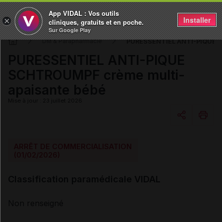
App VIDAL : Vos outils
Installer
×
cliniques, gratuits et en poche.
Sur Google Play
PURESSENTIEL ANTI-PIQUE S
DM & Parapharmacie
PURESSENTIEL ANTI-PIQUE
SCHTROUMPF crème multi-
apaisante bébé
Mise à jour : 23 juillet 2026
Copier l'url
ARRÊT DE COMMERCIALISATION
(01/02/2026)
Email
Classification paramédicale VIDAL
Non renseigné