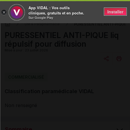
App VIDAL : Vos outils
Installer
×
cliniques, gratuits et en poche.
Sur Google Play
PURESSENTIEL ANTI-PIQUE liq 
DM & Parapharmacie
PURESSENTIEL ANTI-PIQUE liq
répulsif pour diffusion
Mise à jour : 23 juillet 2026
Copier l'url
COMMERCIALISÉ
Classification paramédicale VIDAL
Email
Non renseigné
Sommaire