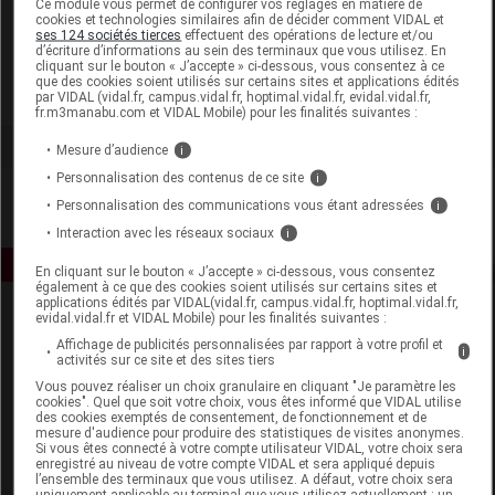
Ce module vous permet de configurer vos réglages en matière de
cookies et technologies similaires afin de décider comment VIDAL et
ses 124 sociétés tierces
effectuent des opérations de lecture et/ou
Puressentiel France
d’écriture d’informations au sein des terminaux que vous utilisez. En
cliquant sur le bouton « J’accepte » ci-dessous, vous consentez à ce
que des cookies soient utilisés sur certains sites et applications édités
Voir la fiche laboratoire
par VIDAL (vidal.fr, campus.vidal.fr, hoptimal.vidal.fr, evidal.vidal.fr,
fr.m3manabu.com et VIDAL Mobile) pour les finalités suivantes :
Mesure d’audience
i
Personnalisation des contenus de ce site
i
Personnalisation des communications vous étant adressées
i
Interaction avec les réseaux sociaux
i
En cliquant sur le bouton « J’accepte » ci-dessous, vous consentez
également à ce que des cookies soient utilisés sur certains sites et
applications édités par VIDAL(vidal.fr, campus.vidal.fr, hoptimal.vidal.fr,
evidal.vidal.fr et VIDAL Mobile) pour les finalités suivantes :
Affichage de publicités personnalisées par rapport à votre profil et
i
activités sur ce site et des sites tiers
Vous pouvez réaliser un choix granulaire en cliquant "Je paramètre les
cookies". Quel que soit votre choix, vous êtes informé que VIDAL utilise
des cookies exemptés de consentement, de fonctionnement et de
Espace produit
mesure d'audience pour produire des statistiques de visites anonymes.
Si vous êtes connecté à votre compte utilisateur VIDAL, votre choix sera
enregistré au niveau de votre compte VIDAL et sera appliqué depuis
Boutique
l’ensemble des terminaux que vous utilisez. A défaut, votre choix sera
VIDAL Expert
uniquement applicable au terminal que vous utilisez actuellement : un