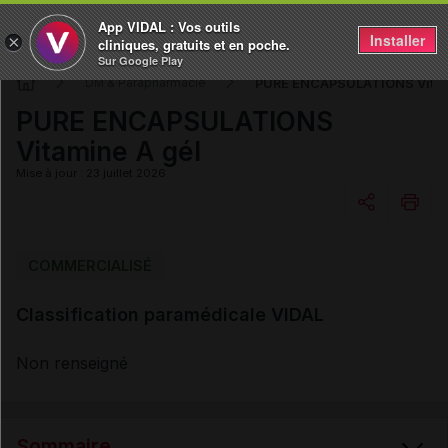
App VIDAL : Vos outils
Installer
×
cliniques, gratuits et en poche.
Sur Google Play
PURE ENCAPSULATIONS Vitam
DM & Parapharmacie
PURE ENCAPSULATIONS
Vitamine A gél
Mise à jour : 23 juillet 2026
Copier l'url
COMMERCIALISÉ
Classification paramédicale VIDAL
Email
Non renseigné
Sommaire