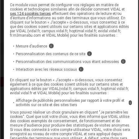
Laboratoire
Ce module vous permet de configurer vos réglages en matière de
cookies et technologies similaires afin de décider comment VIDAL et
ses 124 sociétés tierces
effectuent des opérations de lecture et/ou
d’écriture d’informations au sein des terminaux que vous utilisez. En
Nestlé Health Science France
cliquant sur le bouton « J’accepte » ci-dessous, vous consentez à ce
que des cookies soient utilisés sur certains sites et applications édités
par VIDAL (vidal.fr, campus.vidal.fr, hoptimal.vidal.fr, evidal.vidal.fr,
Voir la fiche laboratoire
fr.m3manabu.com et VIDAL Mobile) pour les finalités suivantes :
Mesure d’audience
i
Personnalisation des contenus de ce site
i
Personnalisation des communications vous étant adressées
i
Interaction avec les réseaux sociaux
i
En cliquant sur le bouton « J’accepte » ci-dessous, vous consentez
également à ce que des cookies soient utilisés sur certains sites et
applications édités par VIDAL(vidal.fr, campus.vidal.fr, hoptimal.vidal.fr,
evidal.vidal.fr et VIDAL Mobile) pour les finalités suivantes :
Affichage de publicités personnalisées par rapport à votre profil et
i
activités sur ce site et des sites tiers
Vous pouvez réaliser un choix granulaire en cliquant "Je paramètre les
cookies". Quel que soit votre choix, vous êtes informé que VIDAL utilise
des cookies exemptés de consentement, de fonctionnement et de
mesure d'audience pour produire des statistiques de visites anonymes.
Espace produit
Si vous êtes connecté à votre compte utilisateur VIDAL, votre choix sera
enregistré au niveau de votre compte VIDAL et sera appliqué depuis
Boutique
l’ensemble des terminaux que vous utilisez. A défaut, votre choix sera