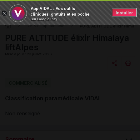
App VIDAL : Vos outils
Installer
×
cliniques, gratuits et en poche.
Sur Google Play
PURE ALTITUDE élixir Himalaya
DM & Parapharmacie
PURE ALTITUDE élixir Himalaya
liftAlpes
Mise à jour : 23 juillet 2026
Copier l'url
COMMERCIALISÉ
Classification paramédicale VIDAL
Email
Non renseigné
Sommaire