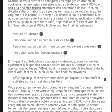
Ce module vous permet de configurer vos réglages en matière de
cookies et technologies similaires afin de décider comment VIDAL et
ses 124 sociétés tierces
effectuent des opérations de lecture et/ou
Pure Altitude
d’écriture d’informations au sein des terminaux que vous utilisez. En
cliquant sur le bouton « J’accepte » ci-dessous, vous consentez à ce
que des cookies soient utilisés sur certains sites et applications édités
Voir la fiche laboratoire
par VIDAL (vidal.fr, campus.vidal.fr, hoptimal.vidal.fr, evidal.vidal.fr,
fr.m3manabu.com et VIDAL Mobile) pour les finalités suivantes :
Mesure d’audience
i
Personnalisation des contenus de ce site
i
Personnalisation des communications vous étant adressées
i
Interaction avec les réseaux sociaux
i
En cliquant sur le bouton « J’accepte » ci-dessous, vous consentez
également à ce que des cookies soient utilisés sur certains sites et
applications édités par VIDAL(vidal.fr, campus.vidal.fr, hoptimal.vidal.fr,
evidal.vidal.fr et VIDAL Mobile) pour les finalités suivantes :
Affichage de publicités personnalisées par rapport à votre profil et
i
activités sur ce site et des sites tiers
Vous pouvez réaliser un choix granulaire en cliquant "Je paramètre les
cookies". Quel que soit votre choix, vous êtes informé que VIDAL utilise
des cookies exemptés de consentement, de fonctionnement et de
Espace produit
mesure d'audience pour produire des statistiques de visites anonymes.
Si vous êtes connecté à votre compte utilisateur VIDAL, votre choix sera
enregistré au niveau de votre compte VIDAL et sera appliqué depuis
Boutique
l’ensemble des terminaux que vous utilisez. A défaut, votre choix sera
VIDAL Expert
uniquement applicable au terminal que vous utilisez actuellement : un