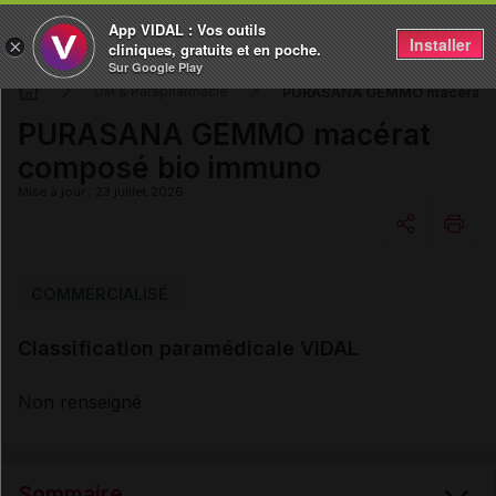
App VIDAL : Vos outils
Installer
×
cliniques, gratuits et en poche.
Sur Google Play
PURASANA GEMMO macérat c
DM & Parapharmacie
PURASANA GEMMO macérat
composé bio immuno
Mise à jour : 23 juillet 2026
Copier l'url
COMMERCIALISÉ
Classification paramédicale VIDAL
Email
Non renseigné
Sommaire