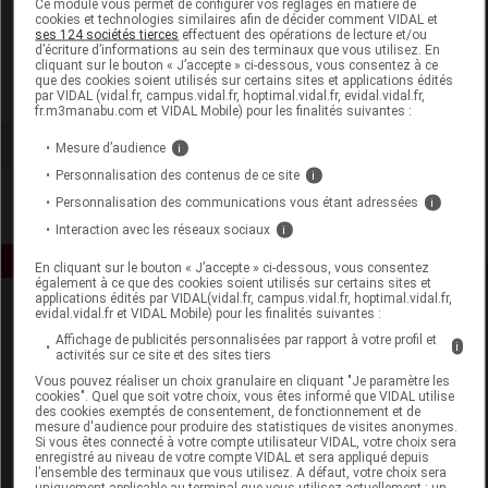
Ce module vous permet de configurer vos réglages en matière de
cookies et technologies similaires afin de décider comment VIDAL et
ses 124 sociétés tierces
effectuent des opérations de lecture et/ou
La Source
d’écriture d’informations au sein des terminaux que vous utilisez. En
cliquant sur le bouton « J’accepte » ci-dessous, vous consentez à ce
que des cookies soient utilisés sur certains sites et applications édités
Voir la fiche laboratoire
par VIDAL (vidal.fr, campus.vidal.fr, hoptimal.vidal.fr, evidal.vidal.fr,
fr.m3manabu.com et VIDAL Mobile) pour les finalités suivantes :
Mesure d’audience
i
Personnalisation des contenus de ce site
i
Personnalisation des communications vous étant adressées
i
Interaction avec les réseaux sociaux
i
En cliquant sur le bouton « J’accepte » ci-dessous, vous consentez
également à ce que des cookies soient utilisés sur certains sites et
applications édités par VIDAL(vidal.fr, campus.vidal.fr, hoptimal.vidal.fr,
evidal.vidal.fr et VIDAL Mobile) pour les finalités suivantes :
Affichage de publicités personnalisées par rapport à votre profil et
i
activités sur ce site et des sites tiers
Vous pouvez réaliser un choix granulaire en cliquant "Je paramètre les
cookies". Quel que soit votre choix, vous êtes informé que VIDAL utilise
des cookies exemptés de consentement, de fonctionnement et de
Espace produit
mesure d'audience pour produire des statistiques de visites anonymes.
Si vous êtes connecté à votre compte utilisateur VIDAL, votre choix sera
enregistré au niveau de votre compte VIDAL et sera appliqué depuis
Boutique
l’ensemble des terminaux que vous utilisez. A défaut, votre choix sera
VIDAL Expert
uniquement applicable au terminal que vous utilisez actuellement : un