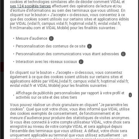
cookies et technologies similaires afin de décider comment VIDAL et
Ciel d'Azur Labs
ses 124 sociétés tierces
effectuent des opérations de lecture et/ou
d’écriture d’informations au sein des terminaux que vous utilisez. En
cliquant sur le bouton « J’accepte » ci-dessous, vous consentez à ce
que des cookies soient utilisés sur certains sites et applications édités
Voir la fiche laboratoire
par VIDAL (vidal.fr, campus.vidal.fr, hoptimal.vidal.fr, evidal.vidal.fr,
fr.m3manabu.com et VIDAL Mobile) pour les finalités suivantes :
Mesure d’audience
i
Personnalisation des contenus de ce site
i
Personnalisation des communications vous étant adressées
i
Interaction avec les réseaux sociaux
i
En cliquant sur le bouton « J’accepte » ci-dessous, vous consentez
également à ce que des cookies soient utilisés sur certains sites et
applications édités par VIDAL(vidal.fr, campus.vidal.fr, hoptimal.vidal.fr,
evidal.vidal.fr et VIDAL Mobile) pour les finalités suivantes :
Affichage de publicités personnalisées par rapport à votre profil et
i
activités sur ce site et des sites tiers
Vous pouvez réaliser un choix granulaire en cliquant "Je paramètre les
cookies". Quel que soit votre choix, vous êtes informé que VIDAL utilise
Espace produit
des cookies exemptés de consentement, de fonctionnement et de
mesure d'audience pour produire des statistiques de visites anonymes.
Si vous êtes connecté à votre compte utilisateur VIDAL, votre choix sera
Boutique
enregistré au niveau de votre compte VIDAL et sera appliqué depuis
VIDAL Expert
l’ensemble des terminaux que vous utilisez. A défaut, votre choix sera
uniquement applicable au terminal que vous utilisez actuellement : un
VIDAL Hoptimal