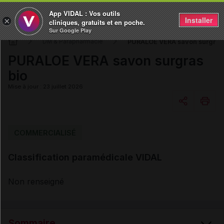
App VIDAL : Vos outils
Installer
×
cliniques, gratuits et en poche.
Sur Google Play
PURALOE VERA savon surgras 
DM & Parapharmacie
PURALOE VERA savon surgras
bio
Mise à jour : 23 juillet 2026
Copier l'url
COMMERCIALISÉ
Classification paramédicale VIDAL
Email
Non renseigné
Sommaire