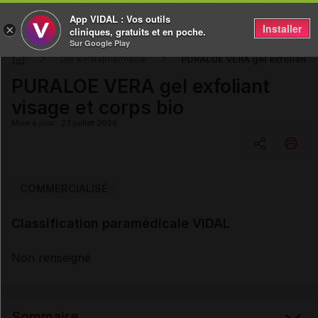
App VIDAL : Vos outils
Installer
×
cliniques, gratuits et en poche.
Sur Google Play
PURALOE VERA gel exfoliant vi
DM & Parapharmacie
PURALOE VERA gel exfoliant
visage et corps bio
Mise à jour : 23 juillet 2026
Copier l'url
COMMERCIALISÉ
Classification paramédicale VIDAL
Email
Non renseigné
Sommaire