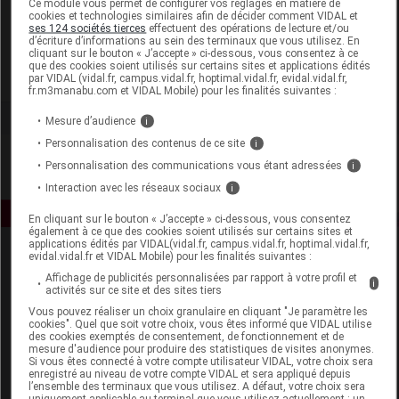
Ce module vous permet de configurer vos réglages en matière de
cookies et technologies similaires afin de décider comment VIDAL et
ses 124 sociétés tierces
effectuent des opérations de lecture et/ou
Ciel d'Azur Labs
d’écriture d’informations au sein des terminaux que vous utilisez. En
cliquant sur le bouton « J’accepte » ci-dessous, vous consentez à ce
que des cookies soient utilisés sur certains sites et applications édités
Voir la fiche laboratoire
par VIDAL (vidal.fr, campus.vidal.fr, hoptimal.vidal.fr, evidal.vidal.fr,
fr.m3manabu.com et VIDAL Mobile) pour les finalités suivantes :
Mesure d’audience
i
Personnalisation des contenus de ce site
i
Personnalisation des communications vous étant adressées
i
Interaction avec les réseaux sociaux
i
En cliquant sur le bouton « J’accepte » ci-dessous, vous consentez
également à ce que des cookies soient utilisés sur certains sites et
applications édités par VIDAL(vidal.fr, campus.vidal.fr, hoptimal.vidal.fr,
evidal.vidal.fr et VIDAL Mobile) pour les finalités suivantes :
Affichage de publicités personnalisées par rapport à votre profil et
i
activités sur ce site et des sites tiers
Vous pouvez réaliser un choix granulaire en cliquant "Je paramètre les
cookies". Quel que soit votre choix, vous êtes informé que VIDAL utilise
des cookies exemptés de consentement, de fonctionnement et de
Espace produit
mesure d'audience pour produire des statistiques de visites anonymes.
Si vous êtes connecté à votre compte utilisateur VIDAL, votre choix sera
enregistré au niveau de votre compte VIDAL et sera appliqué depuis
Boutique
l’ensemble des terminaux que vous utilisez. A défaut, votre choix sera
VIDAL Expert
uniquement applicable au terminal que vous utilisez actuellement : un