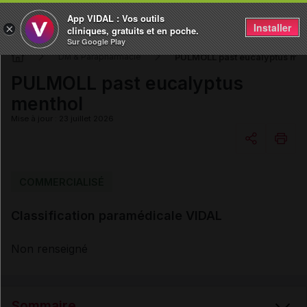
App VIDAL : Vos outils
Installer
×
cliniques, gratuits et en poche.
Sur Google Play
PULMOLL past eucalyptus men
DM & Parapharmacie
PULMOLL past eucalyptus
menthol
Mise à jour : 23 juillet 2026
Copier l'url
COMMERCIALISÉ
Classification paramédicale VIDAL
Email
Non renseigné
Sommaire