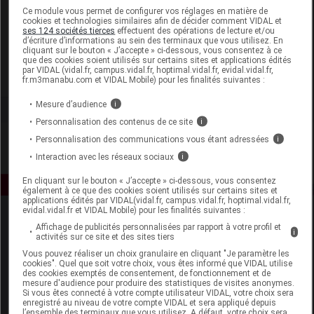
Laboratoire
Ce module vous permet de configurer vos réglages en matière de
cookies et technologies similaires afin de décider comment VIDAL et
ses 124 sociétés tierces
effectuent des opérations de lecture et/ou
d’écriture d’informations au sein des terminaux que vous utilisez. En
OTC Concept
cliquant sur le bouton « J’accepte » ci-dessous, vous consentez à ce
que des cookies soient utilisés sur certains sites et applications édités
par VIDAL (vidal.fr, campus.vidal.fr, hoptimal.vidal.fr, evidal.vidal.fr,
Voir la fiche laboratoire
fr.m3manabu.com et VIDAL Mobile) pour les finalités suivantes :
Mesure d’audience
i
Personnalisation des contenus de ce site
i
Personnalisation des communications vous étant adressées
i
Interaction avec les réseaux sociaux
i
En cliquant sur le bouton « J’accepte » ci-dessous, vous consentez
également à ce que des cookies soient utilisés sur certains sites et
applications édités par VIDAL(vidal.fr, campus.vidal.fr, hoptimal.vidal.fr,
evidal.vidal.fr et VIDAL Mobile) pour les finalités suivantes :
Affichage de publicités personnalisées par rapport à votre profil et
i
activités sur ce site et des sites tiers
Vous pouvez réaliser un choix granulaire en cliquant "Je paramètre les
cookies". Quel que soit votre choix, vous êtes informé que VIDAL utilise
des cookies exemptés de consentement, de fonctionnement et de
mesure d'audience pour produire des statistiques de visites anonymes.
Espace produit
Si vous êtes connecté à votre compte utilisateur VIDAL, votre choix sera
enregistré au niveau de votre compte VIDAL et sera appliqué depuis
Boutique
l’ensemble des terminaux que vous utilisez. A défaut, votre choix sera