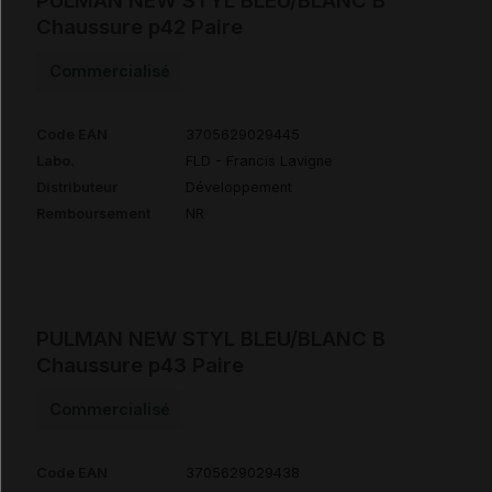
PULMAN NEW STYL BLEU/BLANC B
Chaussure p42 Paire
Commercialisé
Code EAN
3705629029445
Labo.
FLD - Francis Lavigne
Distributeur
Développement
Remboursement
NR
PULMAN NEW STYL BLEU/BLANC B
Chaussure p43 Paire
Commercialisé
Code EAN
3705629029438