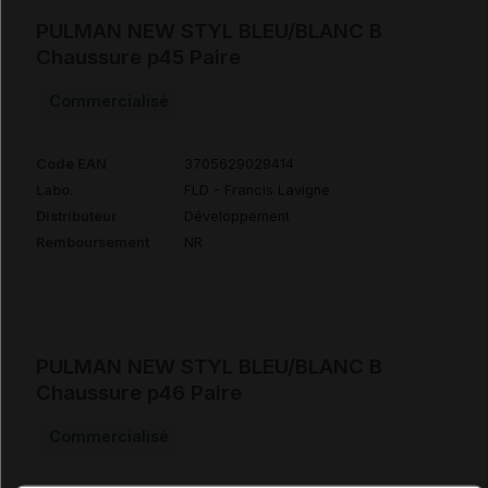
PULMAN NEW STYL BLEU/BLANC B
Chaussure p45 Paire
Commercialisé
Code EAN
3705629029414
Labo.
FLD - Francis Lavigne
Distributeur
Développement
Remboursement
NR
PULMAN NEW STYL BLEU/BLANC B
Chaussure p46 Paire
Commercialisé