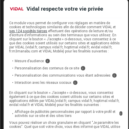
Code EAN
3705629029407
Vidal respecte votre vie privée
Labo.
FLD - Francis Lavigne
Distributeur
Développement
Ce module vous permet de configurer vos réglages en matière de
Remboursement
NR
cookies et technologies similaires afin de décider comment VIDAL et
ses 124 sociétés tierces
effectuent des opérations de lecture et/ou
d’écriture d’informations au sein des terminaux que vous utilisez. En
cliquant sur le bouton « J’accepte » ci-dessous, vous consentez à ce
que des cookies soient utilisés sur certains sites et applications édités
par VIDAL (vidal.fr, campus.vidal.fr, hoptimal.vidal.fr, evidal.vidal.fr,
fr.m3manabu.com et VIDAL Mobile) pour les finalités suivantes :
PULMAN NEW STYL BLEU/BLANC B
Mesure d’audience
i
Chaussure p47 Paire
Personnalisation des contenus de ce site
i
Commercialisé
Personnalisation des communications vous étant adressées
i
Interaction avec les réseaux sociaux
i
Code EAN
3705629029391
En cliquant sur le bouton « J’accepte » ci-dessous, vous consentez
également à ce que des cookies soient utilisés sur certains sites et
Labo.
FLD - Francis Lavigne
applications édités par VIDAL(vidal.fr, campus.vidal.fr, hoptimal.vidal.fr,
evidal.vidal.fr et VIDAL Mobile) pour les finalités suivantes :
Distributeur
Développement
Affichage de publicités personnalisées par rapport à votre profil et
Remboursement
NR
i
activités sur ce site et des sites tiers
Vous pouvez réaliser un choix granulaire en cliquant "Je paramètre les
cookies". Quel que soit votre choix, vous êtes informé que VIDAL utilise