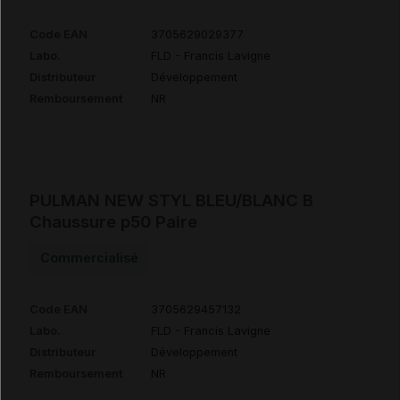
Code EAN
3705629029377
Labo.
FLD - Francis Lavigne
Distributeur
Développement
Remboursement
NR
PULMAN NEW STYL BLEU/BLANC B
Chaussure p50 Paire
Commercialisé
Code EAN
3705629457132
Labo.
FLD - Francis Lavigne
Distributeur
Développement
Remboursement
NR