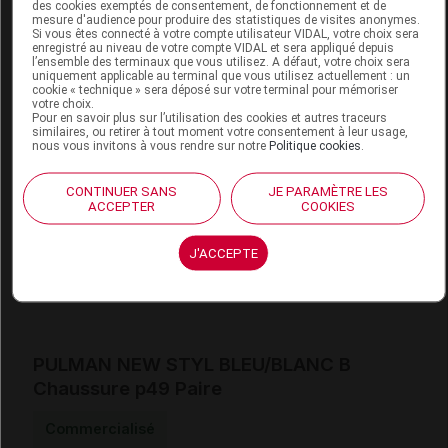
des cookies exemptés de consentement, de fonctionnement et de
mesure d'audience pour produire des statistiques de visites anonymes.
Si vous êtes connecté à votre compte utilisateur VIDAL, votre choix sera
enregistré au niveau de votre compte VIDAL et sera appliqué depuis
PULMAN NEW STYL BLEU/BLANC B
l’ensemble des terminaux que vous utilisez. A défaut, votre choix sera
uniquement applicable au terminal que vous utilisez actuellement : un
Chaussure p48 Paire
cookie « technique » sera déposé sur votre terminal pour mémoriser
votre choix.
Pour en savoir plus sur l’utilisation des cookies et autres traceurs
Commercialisé
similaires, ou retirer à tout moment votre consentement à leur usage,
nous vous invitons à vous rendre sur notre
Politique cookies
.
Code EAN
3705629029384
CONTINUER SANS
JE PARAMÈTRE LES
Labo.
FLD - Francis Lavigne
ACCEPTER
COOKIES
Distributeur
Développement
Remboursement
NR
J'ACCEPTE
PULMAN NEW STYL BLEU/BLANC B
Chaussure p49 Paire
Commercialisé