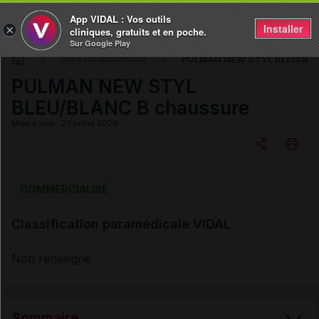
App VIDAL : Vos outils
Installer
×
cliniques, gratuits et en poche.
Sur Google Play
PULMAN NEW STYL BLEU/BLA
DM & Parapharmacie
PULMAN NEW STYL
BLEU/BLANC B chaussure
Mise à jour : 23 juillet 2026
Copier l'url
COMMERCIALISÉ
Classification paramédicale VIDAL
Email
Non renseigné
Sommaire