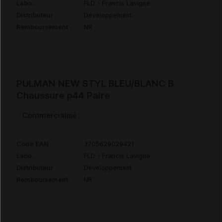
Labo.
FLD - Francis Lavigne
Distributeur
Développement
Remboursement
NR
PULMAN NEW STYL BLEU/BLANC B
Chaussure p44 Paire
Commercialisé
Code EAN
3705629029421
Labo.
FLD - Francis Lavigne
Distributeur
Développement
Remboursement
NR