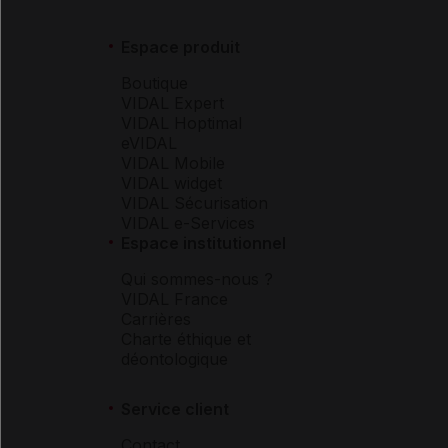
Espace produit
Boutique
VIDAL Expert
VIDAL Hoptimal
eVIDAL
VIDAL Mobile
VIDAL widget
VIDAL Sécurisation
VIDAL e-Services
Espace institutionnel
Qui sommes-nous ?
VIDAL France
Carrières
Charte éthique et
déontologique
Service client
Contact