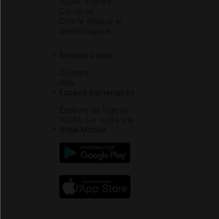
VIDAL France
Carrières
Charte éthique et
déontologique
Service client
Contact
Aide
Espace partenaires
Éditeurs de logiciel
VIDAL sur votre site
Vidal Mobile