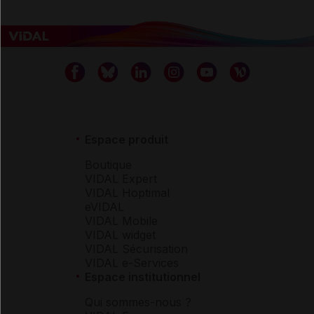
Espace produit
Boutique
VIDAL Expert
VIDAL Hoptimal
eVIDAL
VIDAL Mobile
VIDAL widget
VIDAL Sécurisation
VIDAL e-Services
Espace institutionnel
Qui sommes-nous ?