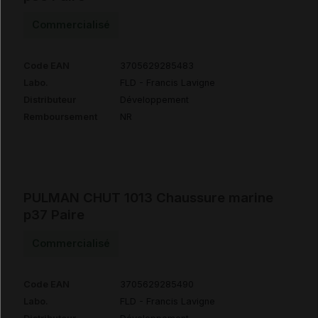
Commercialisé
Code EAN
3705629285483
Labo.
FLD - Francis Lavigne
Distributeur
Développement
Remboursement
NR
PULMAN CHUT 1013 Chaussure marine
p37 Paire
Commercialisé
Code EAN
3705629285490
Labo.
FLD - Francis Lavigne