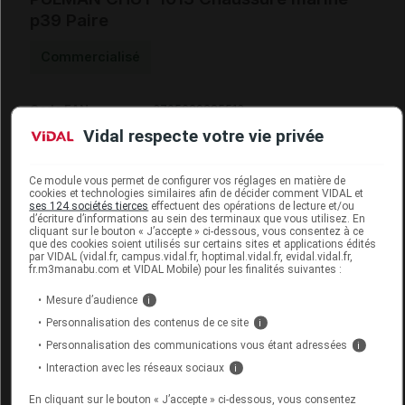
p39 Paire
Commercialisé
Code EAN
3705629285513
Labo.
FLD - Francis Lavigne
Vidal respecte votre vie privée
Distributeur
Développement
Remboursement
NR
Ce module vous permet de configurer vos réglages en matière de
cookies et technologies similaires afin de décider comment VIDAL et
ses 124 sociétés tierces
effectuent des opérations de lecture et/ou
d’écriture d’informations au sein des terminaux que vous utilisez. En
cliquant sur le bouton « J’accepte » ci-dessous, vous consentez à ce
que des cookies soient utilisés sur certains sites et applications édités
par VIDAL (vidal.fr, campus.vidal.fr, hoptimal.vidal.fr, evidal.vidal.fr,
fr.m3manabu.com et VIDAL Mobile) pour les finalités suivantes :
PULMAN CHUT 1013 Chaussure marine
p40 Paire
Mesure d’audience
i
Personnalisation des contenus de ce site
i
Commercialisé
Personnalisation des communications vous étant adressées
i
Interaction avec les réseaux sociaux
i
Code EAN
3705629285520
En cliquant sur le bouton « J’accepte » ci-dessous, vous consentez