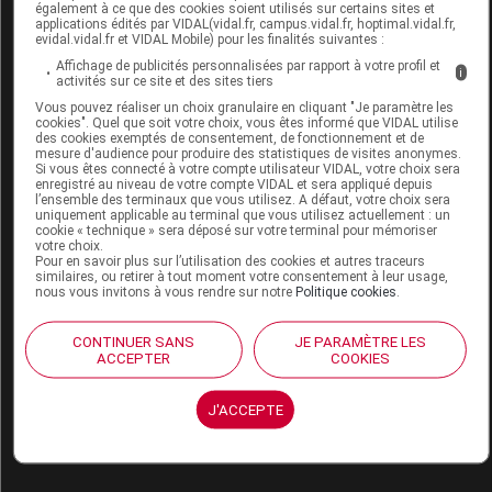
Labo.
FLD - Francis Lavigne
également à ce que des cookies soient utilisés sur certains sites et
applications édités par VIDAL(vidal.fr, campus.vidal.fr, hoptimal.vidal.fr,
Distributeur
Développement
evidal.vidal.fr et VIDAL Mobile) pour les finalités suivantes :
Remboursement
NR
Affichage de publicités personnalisées par rapport à votre profil et
i
activités sur ce site et des sites tiers
Vous pouvez réaliser un choix granulaire en cliquant "Je paramètre les
cookies". Quel que soit votre choix, vous êtes informé que VIDAL utilise
des cookies exemptés de consentement, de fonctionnement et de
mesure d'audience pour produire des statistiques de visites anonymes.
Si vous êtes connecté à votre compte utilisateur VIDAL, votre choix sera
PULMAN CHUT 1013 Chaussure marine
enregistré au niveau de votre compte VIDAL et sera appliqué depuis
l’ensemble des terminaux que vous utilisez. A défaut, votre choix sera
p41 Paire
uniquement applicable au terminal que vous utilisez actuellement : un
cookie « technique » sera déposé sur votre terminal pour mémoriser
votre choix.
Commercialisé
Pour en savoir plus sur l’utilisation des cookies et autres traceurs
similaires, ou retirer à tout moment votre consentement à leur usage,
nous vous invitons à vous rendre sur notre
Politique cookies
.
Code EAN
3705629285537
CONTINUER SANS
JE PARAMÈTRE LES
Labo.
FLD - Francis Lavigne
ACCEPTER
COOKIES
Distributeur
Développement
Remboursement
NR
J'ACCEPTE