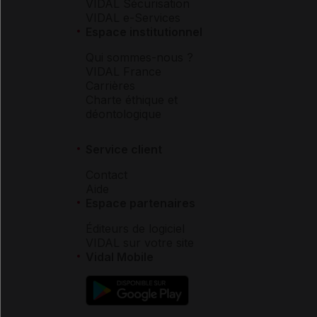
VIDAL Sécurisation
VIDAL e-Services
Espace institutionnel
Qui sommes-nous ?
VIDAL France
Carrières
Charte éthique et
déontologique
Service client
Contact
Aide
Espace partenaires
Éditeurs de logiciel
VIDAL sur votre site
Vidal Mobile