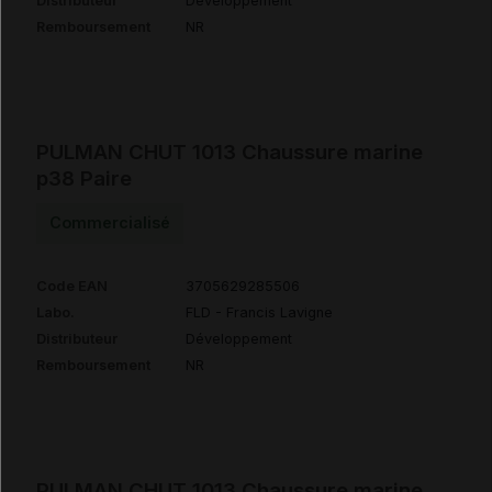
Distributeur
Développement
Remboursement
NR
PULMAN CHUT 1013 Chaussure marine
p38 Paire
Commercialisé
Code EAN
3705629285506
Labo.
FLD - Francis Lavigne
Distributeur
Développement
Remboursement
NR
PULMAN CHUT 1013 Chaussure marine