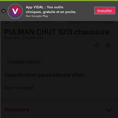
App VIDAL : Vos outils
Installer
×
cliniques, gratuits et en poche.
Sur Google Play
PULMAN CHUT 1013 chaussu
DM & Parapharmacie
PULMAN CHUT 1013 chaussure
Mise à jour : 23 juillet 2026
Copier l'url
COMMERCIALISÉ
Classification paramédicale VIDAL
Email
Non renseigné
Sommaire