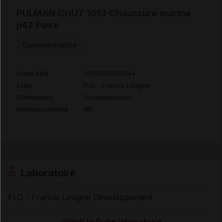
PULMAN CHUT 1013 Chaussure marine
p42 Paire
Commercialisé
Code EAN
3705629285544
Labo.
FLD - Francis Lavigne
Distributeur
Développement
Remboursement
NR
Laboratoire
FLD - Francis Lavigne Développement
Voir la fiche laboratoire