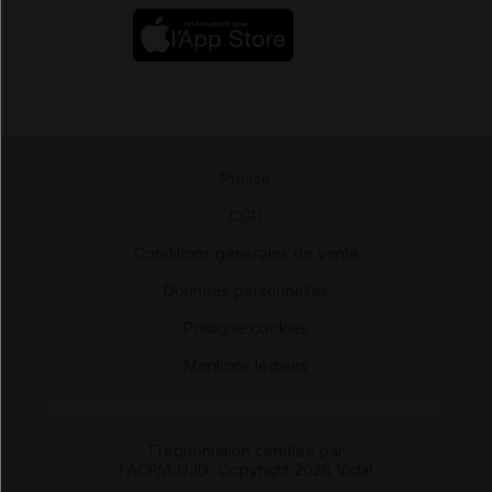
Presse
-
CGU
-
Conditions générales de vente
-
Données personnelles
-
Politique cookies
-
Mentions légales
Fréquentation certifiée par
l'ACPM/OJD
|
Copyright 2026 Vidal