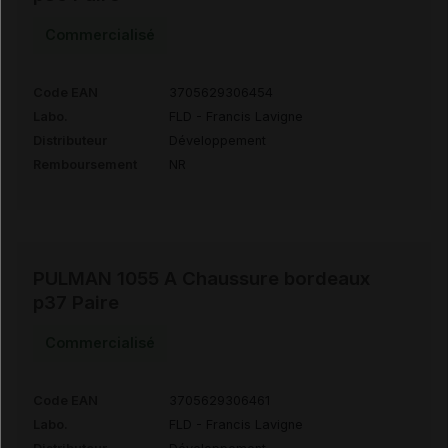
Commercialisé
Code EAN
3705629306454
Labo.
FLD - Francis Lavigne
Distributeur
Développement
Remboursement
NR
PULMAN 1055 A Chaussure bordeaux
p37 Paire
Commercialisé
Code EAN
3705629306461
Labo.
FLD - Francis Lavigne