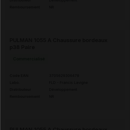
Distributeur
Développement
Remboursement
NR
PULMAN 1055 A Chaussure bordeaux
p38 Paire
Commercialisé
Code EAN
3705629306478
Labo.
FLD - Francis Lavigne
Distributeur
Développement
Remboursement
NR
PULMAN 1055 A Chaussure bordeaux