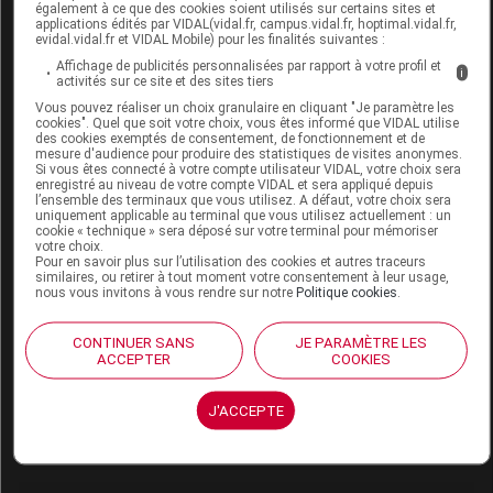
Labo.
FLD - Francis Lavigne
également à ce que des cookies soient utilisés sur certains sites et
applications édités par VIDAL(vidal.fr, campus.vidal.fr, hoptimal.vidal.fr,
Distributeur
Développement
evidal.vidal.fr et VIDAL Mobile) pour les finalités suivantes :
Remboursement
NR
Affichage de publicités personnalisées par rapport à votre profil et
i
activités sur ce site et des sites tiers
Vous pouvez réaliser un choix granulaire en cliquant "Je paramètre les
cookies". Quel que soit votre choix, vous êtes informé que VIDAL utilise
des cookies exemptés de consentement, de fonctionnement et de
mesure d'audience pour produire des statistiques de visites anonymes.
Si vous êtes connecté à votre compte utilisateur VIDAL, votre choix sera
PULMAN 1055 A Chaussure bordeaux p41
enregistré au niveau de votre compte VIDAL et sera appliqué depuis
l’ensemble des terminaux que vous utilisez. A défaut, votre choix sera
Paire
uniquement applicable au terminal que vous utilisez actuellement : un
cookie « technique » sera déposé sur votre terminal pour mémoriser
votre choix.
Commercialisé
Pour en savoir plus sur l’utilisation des cookies et autres traceurs
similaires, ou retirer à tout moment votre consentement à leur usage,
nous vous invitons à vous rendre sur notre
Politique cookies
.
Code EAN
3705629306508
CONTINUER SANS
JE PARAMÈTRE LES
Labo.
FLD - Francis Lavigne
ACCEPTER
COOKIES
Distributeur
Développement
Remboursement
NR
J'ACCEPTE