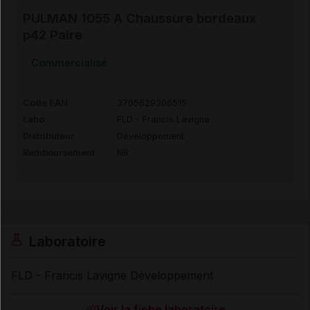
PULMAN 1055 A Chaussure bordeaux
p42 Paire
Commercialisé
Code EAN
3705629306515
Labo.
FLD - Francis Lavigne
Distributeur
Développement
Remboursement
NR
Laboratoire
FLD - Francis Lavigne Développement
Voir la fiche laboratoire