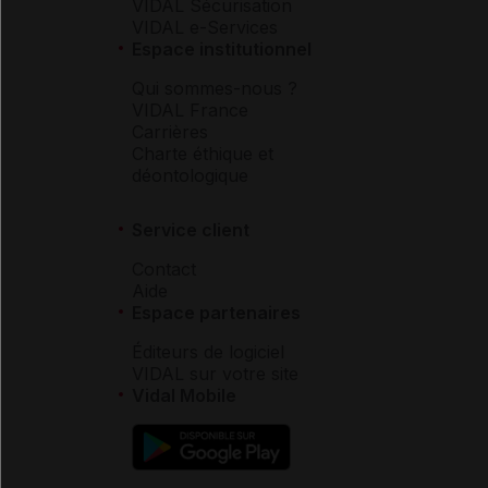
VIDAL Sécurisation
VIDAL e-Services
Espace institutionnel
Qui sommes-nous ?
VIDAL France
Carrières
Charte éthique et
déontologique
Service client
Contact
Aide
Espace partenaires
Éditeurs de logiciel
VIDAL sur votre site
Vidal Mobile