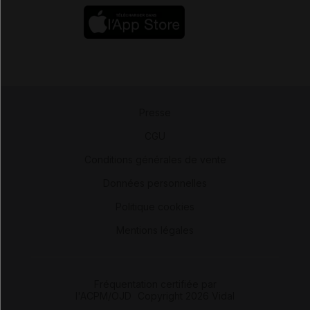
Presse
-
CGU
-
Conditions générales de vente
-
Données personnelles
-
Politique cookies
-
Mentions légales
Fréquentation certifiée par
l'ACPM/OJD
|
Copyright 2026 Vidal