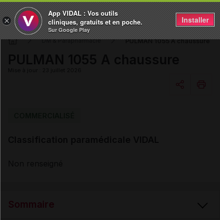
App VIDAL : Vos outils
Installer
×
cliniques, gratuits et en poche.
Sur Google Play
PULMAN 1055 A chaussure
DM & Parapharmacie
PULMAN 1055 A chaussure
Mise à jour : 23 juillet 2026
Copier l'url
COMMERCIALISÉ
Classification paramédicale VIDAL
Email
Non renseigné
Sommaire