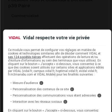
p39 Paire
Commercialisé
Code EAN
3705629306485
Labo.
FLD - Francis Lavigne
Vidal respecte votre vie privée
Distributeur
Développement
Remboursement
NR
Ce module vous permet de configurer vos réglages en matière de
cookies et technologies similaires afin de décider comment VIDAL et
ses 124 sociétés tierces
effectuent des opérations de lecture et/ou
d’écriture d’informations au sein des terminaux que vous utilisez. En
cliquant sur le bouton « J’accepte » ci-dessous, vous consentez à ce
que des cookies soient utilisés sur certains sites et applications édités
par VIDAL (vidal.fr, campus.vidal.fr, hoptimal.vidal.fr, evidal.vidal.fr,
fr.m3manabu.com et VIDAL Mobile) pour les finalités suivantes :
PULMAN 1055 A Chaussure bordeaux
p40 Paire
Mesure d’audience
i
Personnalisation des contenus de ce site
i
Commercialisé
Personnalisation des communications vous étant adressées
i
Interaction avec les réseaux sociaux
i
Code EAN
3705629306492
En cliquant sur le bouton « J’accepte » ci-dessous, vous consentez