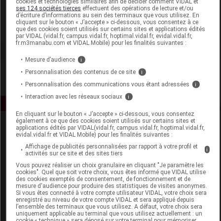
cookies et technologies similaires afin de décider comment VIDAL et
Noreva Laboratoire Dermatologique
ses 124 sociétés tierces
effectuent des opérations de lecture et/ou
d’écriture d’informations au sein des terminaux que vous utilisez. En
cliquant sur le bouton « J’accepte » ci-dessous, vous consentez à ce
Voir la fiche laboratoire
que des cookies soient utilisés sur certains sites et applications édités
par VIDAL (vidal.fr, campus.vidal.fr, hoptimal.vidal.fr, evidal.vidal.fr,
fr.m3manabu.com et VIDAL Mobile) pour les finalités suivantes :
Mesure d’audience
i
Personnalisation des contenus de ce site
i
Personnalisation des communications vous étant adressées
i
Interaction avec les réseaux sociaux
i
En cliquant sur le bouton « J’accepte » ci-dessous, vous consentez
également à ce que des cookies soient utilisés sur certains sites et
applications édités par VIDAL(vidal.fr, campus.vidal.fr, hoptimal.vidal.fr,
evidal.vidal.fr et VIDAL Mobile) pour les finalités suivantes :
Affichage de publicités personnalisées par rapport à votre profil et
i
activités sur ce site et des sites tiers
Vous pouvez réaliser un choix granulaire en cliquant "Je paramètre les
cookies". Quel que soit votre choix, vous êtes informé que VIDAL utilise
Espace produit
des cookies exemptés de consentement, de fonctionnement et de
mesure d'audience pour produire des statistiques de visites anonymes.
Boutique
Si vous êtes connecté à votre compte utilisateur VIDAL, votre choix sera
enregistré au niveau de votre compte VIDAL et sera appliqué depuis
VIDAL Expert
l’ensemble des terminaux que vous utilisez. A défaut, votre choix sera
VIDAL Hoptimal
uniquement applicable au terminal que vous utilisez actuellement : un
cookie « technique » sera déposé sur votre terminal pour mémoriser