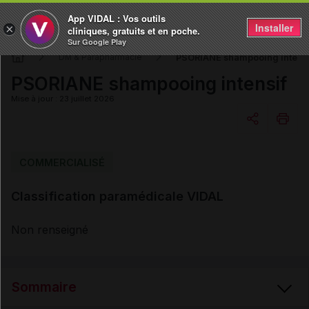
App VIDAL : Vos outils
Installer
×
cliniques, gratuits et en poche.
Sur Google Play
PSORIANE shampooing intensi
DM & Parapharmacie
PSORIANE shampooing intensif
Mise à jour : 23 juillet 2026
Copier l'url
COMMERCIALISÉ
Classification paramédicale VIDAL
Email
Non renseigné
Sommaire