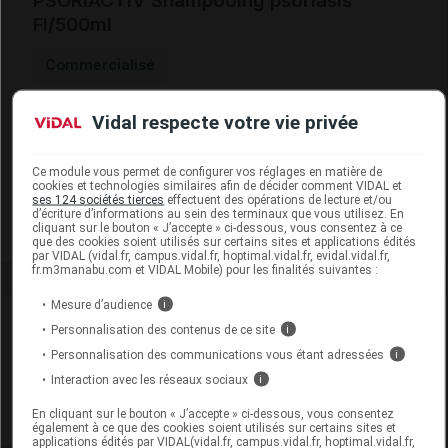
PSORIACTIV Shampooing psoriasis
Fl/500ml
Commercialisé
Vidal respecte votre vie privée
Code ACL
9647878
Code 13
3401396478782
Labo. Distributeur
Dermexel
Ce module vous permet de configurer vos réglages en matière de
cookies et technologies similaires afin de décider comment VIDAL et
Remboursement
NR
ses 124 sociétés tierces
effectuent des opérations de lecture et/ou
d’écriture d’informations au sein des terminaux que vous utilisez. En
cliquant sur le bouton « J’accepte » ci-dessous, vous consentez à ce
que des cookies soient utilisés sur certains sites et applications édités
par VIDAL (vidal.fr, campus.vidal.fr, hoptimal.vidal.fr, evidal.vidal.fr,
fr.m3manabu.com et VIDAL Mobile) pour les finalités suivantes :
Mesure d’audience
i
Laboratoire
Personnalisation des contenus de ce site
i
Personnalisation des communications vous étant adressées
i
Dermexel
Interaction avec les réseaux sociaux
i
En cliquant sur le bouton « J’accepte » ci-dessous, vous consentez
Voir la fiche laboratoire
également à ce que des cookies soient utilisés sur certains sites et
applications édités par VIDAL(vidal.fr, campus.vidal.fr, hoptimal.vidal.fr,