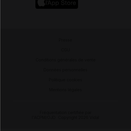
Presse
-
CGU
-
Conditions générales de vente
-
Données personnelles
-
Politique cookies
-
Mentions légales
Fréquentation certifiée par
l'ACPM/OJD
|
Copyright 2026 Vidal