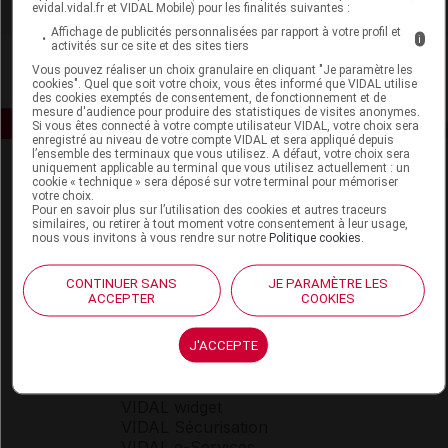
evidal.vidal.fr et VIDAL Mobile) pour les finalités suivantes :
Affichage de publicités personnalisées par rapport à votre profil et
i
activités sur ce site et des sites tiers
Vous pouvez réaliser un choix granulaire en cliquant "Je paramètre les
cookies". Quel que soit votre choix, vous êtes informé que VIDAL utilise
des cookies exemptés de consentement, de fonctionnement et de
mesure d'audience pour produire des statistiques de visites anonymes.
Si vous êtes connecté à votre compte utilisateur VIDAL, votre choix sera
enregistré au niveau de votre compte VIDAL et sera appliqué depuis
l’ensemble des terminaux que vous utilisez. A défaut, votre choix sera
uniquement applicable au terminal que vous utilisez actuellement : un
cookie « technique » sera déposé sur votre terminal pour mémoriser
votre choix.
Pour en savoir plus sur l’utilisation des cookies et autres traceurs
similaires, ou retirer à tout moment votre consentement à leur usage,
nous vous invitons à vous rendre sur notre
Politique cookies
.
Espace produit
CONTINUER SANS
JE PARAMÈTRE LES
ACCEPTER
COOKIES
Boutique
VIDAL Expert
VIDAL Hoptimal
J'ACCEPTE
eVIDAL
VIDAL Mobile
VIDAL widget
VIDAL Sécurisation
VIDAL e-Services