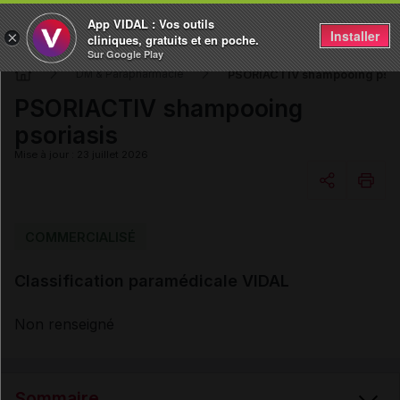
App VIDAL : Vos outils
Installer
×
cliniques, gratuits et en poche.
Sur Google Play
PSORIACTIV shampooing psor
DM & Parapharmacie
PSORIACTIV shampooing
psoriasis
Mise à jour : 23 juillet 2026
Copier l'url
COMMERCIALISÉ
Classification paramédicale VIDAL
Email
Non renseigné
Sommaire