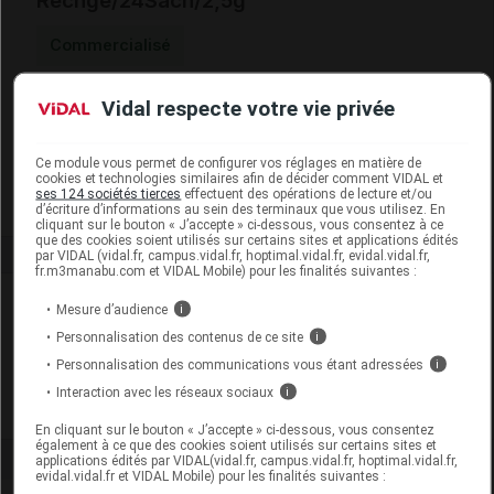
Rechge/24Sach/2,5g
Commercialisé
Vidal respecte votre vie privée
Code EAN
3554740400585
Labo. Distributeur
Araquelle
Remboursement
NR
Ce module vous permet de configurer vos réglages en matière de
cookies et technologies similaires afin de décider comment VIDAL et
ses 124 sociétés tierces
effectuent des opérations de lecture et/ou
d’écriture d’informations au sein des terminaux que vous utilisez. En
cliquant sur le bouton « J’accepte » ci-dessous, vous consentez à ce
que des cookies soient utilisés sur certains sites et applications édités
par VIDAL (vidal.fr, campus.vidal.fr, hoptimal.vidal.fr, evidal.vidal.fr,
fr.m3manabu.com et VIDAL Mobile) pour les finalités suivantes :
Laboratoire
Mesure d’audience
i
Personnalisation des contenus de ce site
i
Araquelle
Personnalisation des communications vous étant adressées
i
Interaction avec les réseaux sociaux
i
Voir la fiche laboratoire
En cliquant sur le bouton « J’accepte » ci-dessous, vous consentez
également à ce que des cookies soient utilisés sur certains sites et
applications édités par VIDAL(vidal.fr, campus.vidal.fr, hoptimal.vidal.fr,
evidal.vidal.fr et VIDAL Mobile) pour les finalités suivantes :