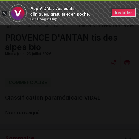
App VIDAL : Vos outils
Installer
×
cliniques, gratuits et en poche.
Sur Google Play
PROVENCE D'ANTAN tis des al
DM & Parapharmacie
PROVENCE D'ANTAN tis des
alpes bio
Mise à jour : 23 juillet 2026
Copier l'url
COMMERCIALISÉ
Classification paramédicale VIDAL
Email
Non renseigné
Sommaire