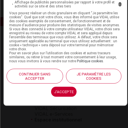
Affichage de publicités personnalisées par rapport à votre profil et
i
activités sur ce site et des sites tiers
Vous pouvez réaliser un choix granulaire en cliquant "Je paramètre les
cookies". Quel que soit votre choix, vous êtes informé que VIDAL utilise
des cookies exemptés de consentement, de fonctionnement et de
mesure d'audience pour produire des statistiques de visites anonymes.
Si vous êtes connecté à votre compte utilisateur VIDAL, votre choix sera
enregistré au niveau de votre compte VIDAL et sera appliqué depuis
l’ensemble des terminaux que vous utilisez. A défaut, votre choix sera
uniquement applicable au terminal que vous utilisez actuellement : un
cookie « technique » sera déposé sur votre terminal pour mémoriser
votre choix.
Pour en savoir plus sur l’utilisation des cookies et autres traceurs
similaires, ou retirer à tout moment votre consentement à leur usage,
nous vous invitons à vous rendre sur notre
Politique cookies
.
Espace produit
Boutique
CONTINUER SANS
JE PARAMÈTRE LES
ACCEPTER
COOKIES
VIDAL Expert
VIDAL Hoptimal
eVIDAL
J'ACCEPTE
VIDAL Mobile
VIDAL widget
VIDAL Sécurisation
VIDAL e-Services
Espace institutionnel