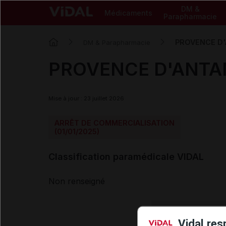
DM &
Médicaments
Parapharmacie
PROVENCE D'A
DM & Parapharmacie
PROVENCE D'ANTAN 
Mise à jour : 23 juillet 2026
ARRÊT DE COMMERCIALISATION
(01/01/2025)
Classification paramédicale VIDAL
Non renseigné
Vidal res