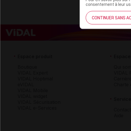
consentement à leur usa
CONTINUER SANS A
Espace produit
Espace 
Boutique
Qui so
VIDAL Expert
VIDAL 
VIDAL Hoptimal
Carrièr
eVIDAL
Charte 
VIDAL Mobile
VIDAL widget
Service
VIDAL Sécurisation
VIDAL e-Services
Contact
Aide