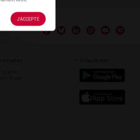
J'ACCEPTE
rtenaires
Vidal Mobile
 logiciel
votre site