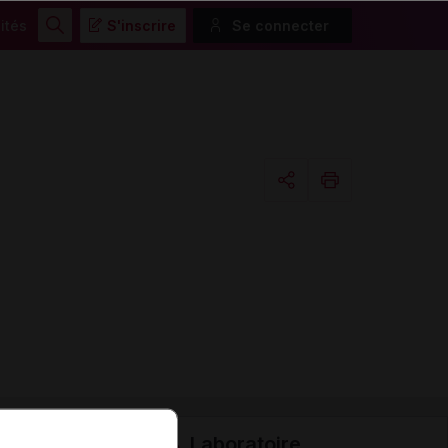
ités
S'inscrire
Se connecter
Rechercher
Copier l'url
Email
Laboratoire