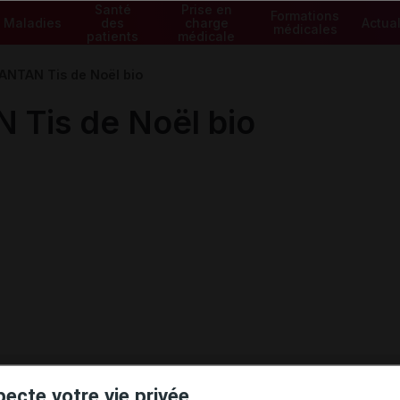
Santé
Prise en
Formations
Maladies
des
charge
Actual
médicales
patients
médicale
NTAN Tis de Noël bio
Tis de Noël bio
pecte votre vie privée