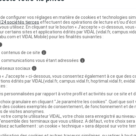
ministratives
e configurer vos réglages en matière de cookies et technologies simil
'ANTAN Tis de Noël bio B métal/24Sach/2,5g
124 sociétés tierces
effectuent des opérations de lecture et/ou d’écr
ous utilisez. En cliquant sur le bouton « J’accepte » ci-dessous, vou
ur certains sites et applications édités par VIDAL (vidal.fr, campus.vidal.
abu.com et VIDAL Mobile) pour les finalités suivantes :
3554740400745
i
r
Araquelle
 contenus de ce site
i
NR
s communications vous étant adressées
i
 réseaux sociaux
i
on « J’accepte » ci-dessous, vous consentez également à ce que des co
tions édités par VIDAL(vidal.fr, campus.vidal.fr, hoptimal.vidal.fr, evidal.
tes :
'ANTAN Tis de Noël bio Rechge/24Sach/2,5g
s personnalisées par rapport à votre profil et activités sur ce site et d
choix granulaire en cliquant "Je paramètre les cookies". Quel que soit 
ise des cookies exemptés de consentement, de fonctionnement et de 
3554740400752
es de visites anonymes.
r
Araquelle
 votre compte utilisateur VIDAL, votre choix sera enregistré au nivea
l’ensemble des terminaux que vous utilisez. A défaut, votre choix ser
NR
ilisez actuellement : un cookie « technique » sera déposé sur votre te
’utilisation des cookies et autres traceurs similaires, ou retirer à tou