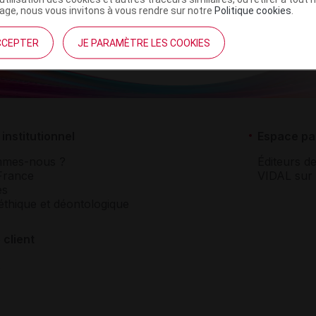
ge, nous vous invitons à vous rendre sur notre
Politique cookies
.
CCEPTER
JE PARAMÈTRE LES COOKIES
institutionnel
Espace pa
mmes-nous ?
Éditeurs de
France
VIDAL sur 
es
éthique et déontologique
 client