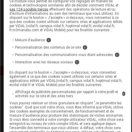
Ce module vous permet de configurer vos réglages en matière de
cookies et technologies similaires afin de décider comment VIDAL et
ses 124 sociétés tierces
effectuent des opérations de lecture et/ou
Protifast
d’écriture d’informations au sein des terminaux que vous utilisez. En
cliquant sur le bouton « J’accepte » ci-dessous, vous consentez à ce
que des cookies soient utilisés sur certains sites et applications édités
Voir la fiche laboratoire
par VIDAL (vidal.fr, campus.vidal.fr, hoptimal.vidal.fr, evidal.vidal.fr,
fr.m3manabu.com et VIDAL Mobile) pour les finalités suivantes :
Mesure d’audience
i
Personnalisation des contenus de ce site
i
Personnalisation des communications vous étant adressées
i
Interaction avec les réseaux sociaux
i
En cliquant sur le bouton « J’accepte » ci-dessous, vous consentez
également à ce que des cookies soient utilisés sur certains sites et
applications édités par VIDAL(vidal.fr, campus.vidal.fr, hoptimal.vidal.fr,
evidal.vidal.fr et VIDAL Mobile) pour les finalités suivantes :
Affichage de publicités personnalisées par rapport à votre profil et
i
activités sur ce site et des sites tiers
Vous pouvez réaliser un choix granulaire en cliquant "Je paramètre les
cookies". Quel que soit votre choix, vous êtes informé que VIDAL utilise
des cookies exemptés de consentement, de fonctionnement et de
Espace produit
mesure d'audience pour produire des statistiques de visites anonymes.
Si vous êtes connecté à votre compte utilisateur VIDAL, votre choix sera
enregistré au niveau de votre compte VIDAL et sera appliqué depuis
Boutique
l’ensemble des terminaux que vous utilisez. A défaut, votre choix sera
VIDAL Expert
uniquement applicable au terminal que vous utilisez actuellement : un