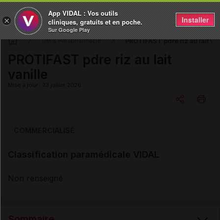
App VIDAL : Vos outils
Installer
×
cliniques, gratuits et en poche.
Sur Google Play
PROTIFAST pdre riz au lait van
DM & Parapharmacie
PROTIFAST pdre riz au lait
vanille
Mise à jour : 23 juillet 2026
Copier l'url
COMMERCIALISÉ
Classification paramédicale VIDAL
Email
Non renseigné
Sommaire