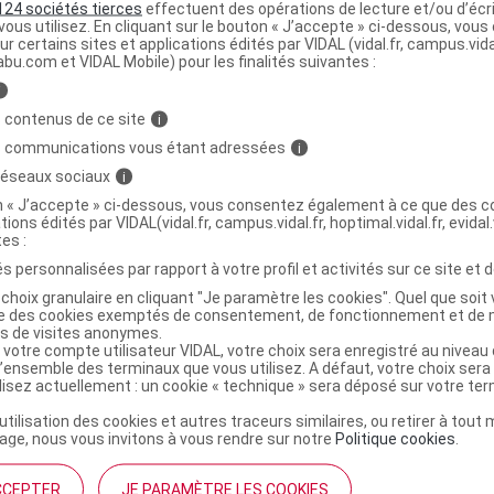
124 sociétés tierces
effectuent des opérations de lecture et/ou d’écr
ous utilisez. En cliquant sur le bouton « J’accepte » ci-dessous, vou
e bas.
ur certains sites et applications édités par VIDAL (vidal.fr, campus.vidal.
abu.com et VIDAL Mobile) pour les finalités suivantes :
 et indications
i
 contenus de ce site
i
re destinée à des fins médicales spéciales (DADFMS). Pour
s communications vous étant adressées
i
 patients adultes en cas de dénutrition.
 réseaux sociaux
i
ients diabétiques. Un index glycémique bas aide au contrôl
on « J’accepte » ci-dessous, vous consentez également à ce que des co
glucides.
tions édités par VIDAL(vidal.fr, campus.vidal.fr, hoptimal.vidal.fr, evidal.
tes :
soit l'état dentaire et adapté au « manger-main ».
s personnalisées par rapport à votre profil et activités sur ce site et d
 utiliser sous contrôle médical, uniquement en complémen
abituelle. Ne convient pas aux enfants de moins de 3 ans.
choix granulaire en cliquant "Je paramètre les cookies". Quel que soit 
ise des cookies exemptés de consentement, de fonctionnement et de 
es de visites anonymes.
'utilisation
 votre compte utilisateur VIDAL, votre choix sera enregistré au nivea
l’ensemble des terminaux que vous utilisez. A défaut, votre choix ser
ilisez actuellement : un cookie « technique » sera déposé sur votre te
our, à adapter selon les recommandations médicales liées à 
’utilisation des cookies et autres traceurs similaires, ou retirer à tou
ge, nous vous invitons à vous rendre sur notre
Politique cookies
.
t du patient.
tibis peuvent être associées à d'autres compléments nutrit
CCEPTER
JE PARAMÈTRE LES COOKIES