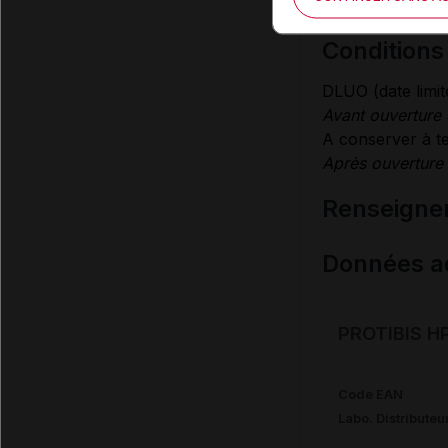
dans une stratégi
condition
DLUO (date limite
Avant ouverture 
A conserver à te
Après ouverture 
renseigne
Données ad
PROTIBIS HP
Code EAN
Labo. Distributeu