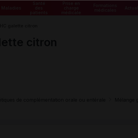
Santé
Prise en
Formations
Maladies
des
charge
Actual
médicales
patients
médicale
C galette citron
tte citron
tétiques de complémentation orale ou entérale
Mélange gl