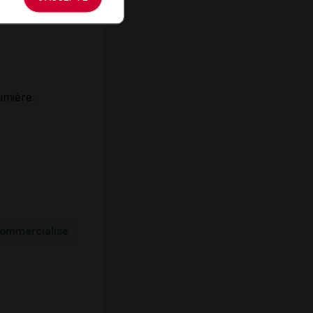
umière.
ommercialisé