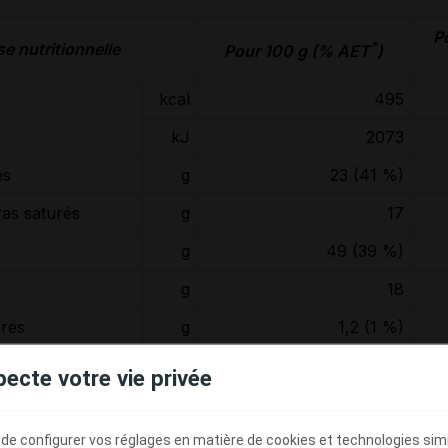
P
*
e nutritionnelle
Pour 100 g (% AET
)
kcal
495
kJ
2073
es
g
23 (41 %)
ras saturés
g
17
g
49 (39 %)
g
18
ires
g
1,2 (1 %)
g
23 (19 %)
pecte votre vie privée
g
0,9
ergétique total.
e configurer vos réglages en matière de cookies et technologies simil