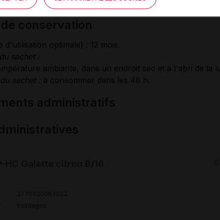
e de renutrition.
s de conservation
 d'utilisation optimale) : 12 mois.
du sachet :
mpérature ambiante, dans un endroit sec et à l'abri de la l
du sachet :
à consommer dans les 48 h.
ments administratifs
ministratives
-HC Galette citron B/16
C
3770020063022
r
Solidages