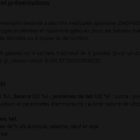
 et présentations
imentaire destinée à des fins médicales spéciales (DADFMS)
 hyperprotéinées et hyperénergétiques pour les besoins nut
ts dénutris ou à risque de dénutrition.
16 galettes en 4 sachets fraîcheur de 4 galettes (pour un po
4 g), saveur citron (EAN 3770020063022).
on
8 %) ;
beurre
(22 %) ;
protéines de lait
(20 %) ; sucre ; po
odium et carbonates d'ammonium) ; arôme naturel de citron
en, lait.
es de fruits à coque, sésame, œuf et soja.
nce.