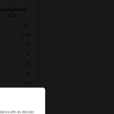
our 8 galettes
52 g
257
1078
12
9
25
9
0,6
12
0,4
aires afin de décider