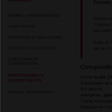
formes
FORMES et PRÉSENTATIONS
Denrée al
Galettes
COMPOSITION
des patien
PROPRIÉTÉS ET INDICATIONS
Boîte de 
net de 10
CONSEILS D'UTILISATION
CONDITIONS DE
CONSERVATION
compositi
RENSEIGNEMENTS
Farine de
blé
(3
ADMINISTRATIFS
(carbonates de s
Pur beurre.
Données administratives
Allergènes :
glut
Traces éventuell
Fabriqué en Fra