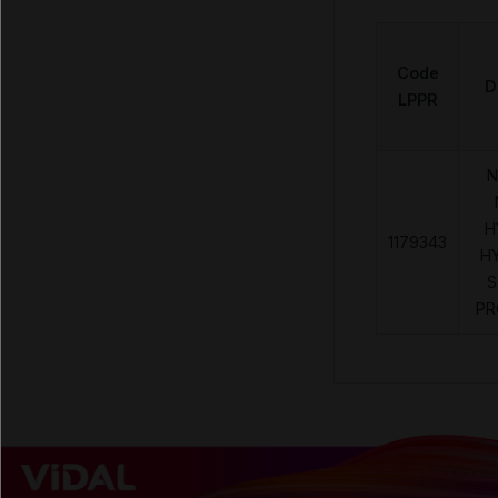
Code
D
LPPR
N
H
1179343
H
S
PR