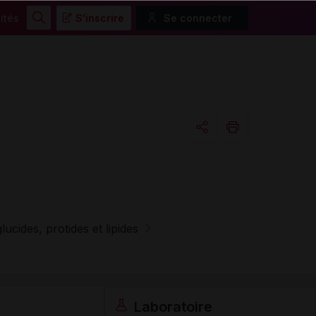
ités
S'inscrire
Se connecter
Rechercher
Copier l'url
Email
ucides, protides et lipides
Laboratoire