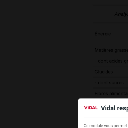
Analys
Énergie
Matières grass
- dont acides g
Glucides
- dont sucres
Fibres alimenta
Protéines
Vidal res
Sel
*
AET : Apport én
Ce module vous permet d