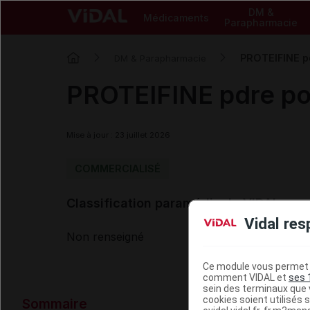
DM &
Médicaments
Parapharmacie
PROTEIFINE p
DM & Parapharmacie
PROTEIFINE pdre po
Mise à jour : 23 juillet 2026
COMMERCIALISÉ
Classification paramédicale VIDAL
Vidal res
Non renseigné
Ce module vous permet d
comment VIDAL et
ses 
sein des terminaux que v
Données ad
cookies soient utilisés s
Sommaire