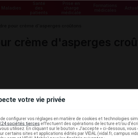
Santé
Prise en
Formations
Maladies
des
charge
Actual
médicales
patients
médicale
dre pour crème d'asperges croûtons
ur crème d'asperges croû
pecte votre vie privée
e configurer vos réglages en matière de cookies et technologies simil
124 sociétés tierces
effectuent des opérations de lecture et/ou d’écr
ous utilisez. En cliquant sur le bouton « J’accepte » ci-dessous, vou
ministratives
ur certains sites et applications édités par VIDAL (vidal.fr, campus.vidal.