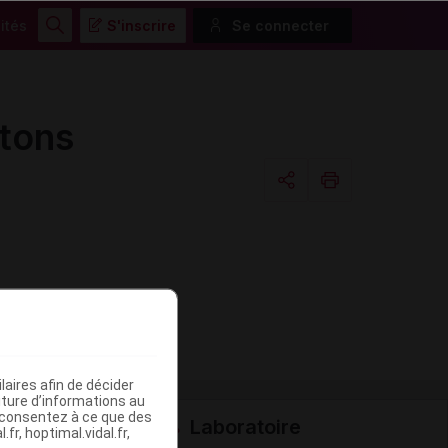
ités
S'inscrire
Se connecter
Rechercher
tons
Copier l'url
Email
aires afin de décider
iture d’informations au
s consentez à ce que des
Laboratoire
fr, hoptimal.vidal.fr,