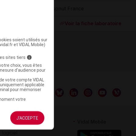
Ysonut France
ommercialisé
Voir la fiche laboratoire
okies soient utilisés sur
vidal.fr et VIDAL Mobile)
es sites tiers
i
votre choix, vous êtes
mesure d'audience pour
u de votre compte VIDAL
a uniquement applicable
rminal pour mémoriser
t moment votre
J'ACCEPTE
rtenaires
Vidal Mobile
 logiciel