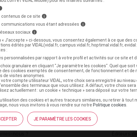
abu.com et VIDAL Mobile) pour les finalités suivantes :
i
Pdr pour crème d'asperges croûtons 5Sach
C
 contenus de ce site
i
s communications vous étant adressées
i
 réseaux sociaux
i
3112541000054
on « J’accepte » ci-dessous, vous consentez également à ce que des co
r
Ysonut France
tions édités par VIDAL(vidal.fr, campus.vidal.fr, hoptimal.vidal.fr, evidal.
NR
tes :
s personnalisées par rapport à votre profil et activités sur ce site et d
choix granulaire en cliquant "Je paramètre les cookies". Quel que soit 
ise des cookies exemptés de consentement, de fonctionnement et de 
es de visites anonymes.
 votre compte utilisateur VIDAL, votre choix sera enregistré au nivea
l’ensemble des terminaux que vous utilisez. A défaut, votre choix ser
ilisez actuellement : un cookie « technique » sera déposé sur votre te
’utilisation des cookies et autres traceurs similaires, ou retirer à tou
ge, nous vous invitons à vous rendre sur notre
Politique cookies
.
CCEPTER
JE PARAMÈTRE LES COOKIES
institutionnel
Espace pa
mmes-nous ?
Éditeurs de