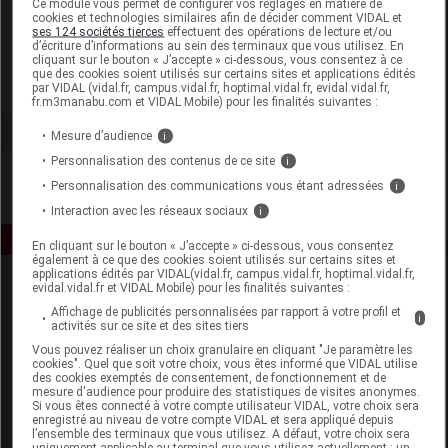
Ce module vous permet de configurer vos réglages en matière de
cookies et technologies similaires afin de décider comment VIDAL et
ses 124 sociétés tierces
effectuent des opérations de lecture et/ou
Ysonut France
d’écriture d’informations au sein des terminaux que vous utilisez. En
cliquant sur le bouton « J’accepte » ci-dessous, vous consentez à ce
que des cookies soient utilisés sur certains sites et applications édités
Voir la fiche laboratoire
par VIDAL (vidal.fr, campus.vidal.fr, hoptimal.vidal.fr, evidal.vidal.fr,
fr.m3manabu.com et VIDAL Mobile) pour les finalités suivantes :
Mesure d’audience
i
Personnalisation des contenus de ce site
i
Personnalisation des communications vous étant adressées
i
Interaction avec les réseaux sociaux
i
En cliquant sur le bouton « J’accepte » ci-dessous, vous consentez
également à ce que des cookies soient utilisés sur certains sites et
applications édités par VIDAL(vidal.fr, campus.vidal.fr, hoptimal.vidal.fr,
evidal.vidal.fr et VIDAL Mobile) pour les finalités suivantes :
Affichage de publicités personnalisées par rapport à votre profil et
i
activités sur ce site et des sites tiers
Vous pouvez réaliser un choix granulaire en cliquant "Je paramètre les
cookies". Quel que soit votre choix, vous êtes informé que VIDAL utilise
des cookies exemptés de consentement, de fonctionnement et de
Espace produit
mesure d'audience pour produire des statistiques de visites anonymes.
Si vous êtes connecté à votre compte utilisateur VIDAL, votre choix sera
enregistré au niveau de votre compte VIDAL et sera appliqué depuis
Boutique
l’ensemble des terminaux que vous utilisez. A défaut, votre choix sera
VIDAL Expert
uniquement applicable au terminal que vous utilisez actuellement : un