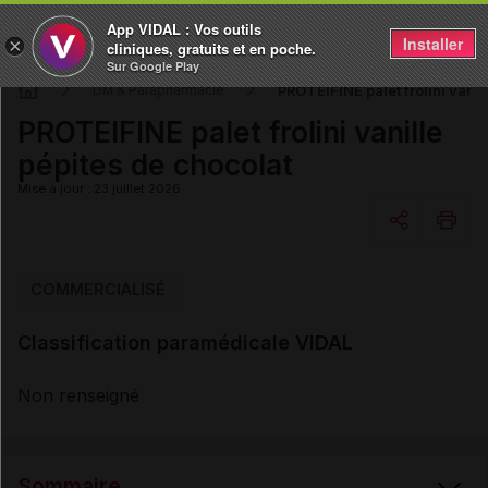
App VIDAL : Vos outils
Installer
×
cliniques, gratuits et en poche.
Sur Google Play
PROTEIFINE palet frolini vanil
DM & Parapharmacie
PROTEIFINE palet frolini vanille
pépites de chocolat
Mise à jour : 23 juillet 2026
Copier l'url
COMMERCIALISÉ
Classification paramédicale VIDAL
Email
Non renseigné
Sommaire