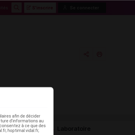
ités
S'inscrire
Se connecter
Rechercher
Copier l'url
Email
aires afin de décider
iture d’informations au
s consentez à ce que des
Laboratoire
fr, hoptimal.vidal.fr,