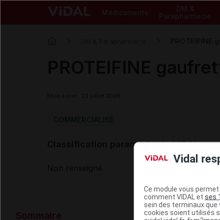
DM &
Médicaments
Parapharmacie
PROTEIFINE g
DM & Parapharmacie
PROTEIFINE gaufret
Mise à jour : 23 juillet 2026
COMMERCIALISÉ
Classification paramédicale VIDAL
Vidal res
Non renseigné
Ce module vous permet d
comment VIDAL et
ses 
sein des terminaux que v
Données ad
cookies soient utilisés s
Sommaire