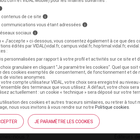
abu.com et VIDAL Mobile) pour les finalités suivantes :
i
 Gaufrette jambon fromage 5Sach/2
C
 contenus de ce site
i
s communications vous étant adressées
i
 réseaux sociaux
i
3420010232159
on « J’accepte » ci-dessous, vous consentez également à ce que des co
r
Ysonut France
tions édités par VIDAL(vidal.fr, campus.vidal.fr, hoptimal.vidal.fr, evidal.
NR
tes :
s personnalisées par rapport à votre profil et activités sur ce site et d
choix granulaire en cliquant "Je paramètre les cookies". Quel que soit 
ise des cookies exemptés de consentement, de fonctionnement et de 
es de visites anonymes.
 votre compte utilisateur VIDAL, votre choix sera enregistré au nivea
l’ensemble des terminaux que vous utilisez. A défaut, votre choix ser
ilisez actuellement : un cookie « technique » sera déposé sur votre te
’utilisation des cookies et autres traceurs similaires, ou retirer à tou
ge, nous vous invitons à vous rendre sur notre
Politique cookies
.
CCEPTER
JE PARAMÈTRE LES COOKIES
institutionnel
Espace pa
mmes-nous ?
Éditeurs de