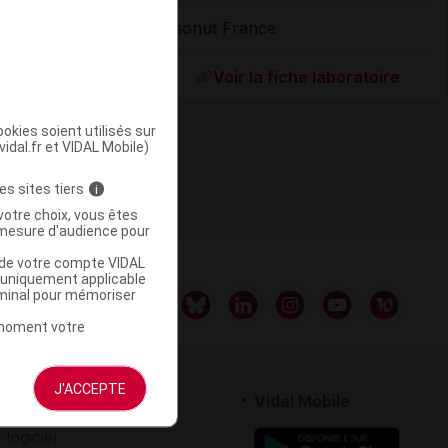
Ysonut France
ommercialisé
Voir la fiche laboratoire
okies soient utilisés sur
vidal.fr et VIDAL Mobile)
es sites tiers
i
votre choix, vous êtes
mesure d'audience pour
u de votre compte VIDAL
a uniquement applicable
rminal pour mémoriser
t moment votre
J'ACCEPTE
rtenaires
Vidal Mobile
 logiciel