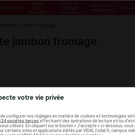
Santé
Prise en
Formations
Maladies
des
charge
Actual
médicales
patients
médicale
aufrette jambon fromage
te jambon fromage
pecte votre vie privée
e configurer vos réglages en matière de cookies et technologies simil
124 sociétés tierces
effectuent des opérations de lecture et/ou d’écr
ous utilisez. En cliquant sur le bouton « J’accepte » ci-dessous, vou
ministratives
ur certains sites et applications édités par VIDAL (vidal.fr, campus.vidal.