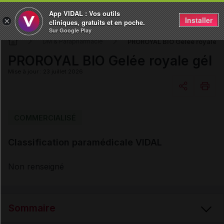
App VIDAL : Vos outils
Installer
×
cliniques, gratuits et en poche.
Sur Google Play
PROROYAL BIO Gelée royale g
DM & Parapharmacie
PROROYAL BIO Gelée royale gél
Mise à jour : 23 juillet 2026
Copier l'url
COMMERCIALISÉ
Classification paramédicale VIDAL
Email
Non renseigné
Sommaire