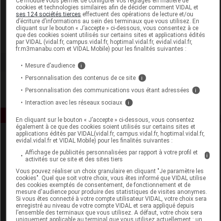
Ce module vous permet de configurer vos réglages en matière de
cookies et technologies similaires afin de décider comment VIDAL et
ses 124 sociétés tierces
effectuent des opérations de lecture et/ou
Phytoceutic
d’écriture d’informations au sein des terminaux que vous utilisez. En
cliquant sur le bouton « J’accepte » ci-dessous, vous consentez à ce
que des cookies soient utilisés sur certains sites et applications édités
Voir la fiche laboratoire
par VIDAL (vidal.fr, campus.vidal.fr, hoptimal.vidal.fr, evidal.vidal.fr,
fr.m3manabu.com et VIDAL Mobile) pour les finalités suivantes :
Mesure d’audience
i
Personnalisation des contenus de ce site
i
Personnalisation des communications vous étant adressées
i
Interaction avec les réseaux sociaux
i
En cliquant sur le bouton « J’accepte » ci-dessous, vous consentez
également à ce que des cookies soient utilisés sur certains sites et
applications édités par VIDAL(vidal.fr, campus.vidal.fr, hoptimal.vidal.fr,
evidal.vidal.fr et VIDAL Mobile) pour les finalités suivantes :
Affichage de publicités personnalisées par rapport à votre profil et
i
activités sur ce site et des sites tiers
Vous pouvez réaliser un choix granulaire en cliquant "Je paramètre les
cookies". Quel que soit votre choix, vous êtes informé que VIDAL utilise
des cookies exemptés de consentement, de fonctionnement et de
Espace produit
mesure d'audience pour produire des statistiques de visites anonymes.
Si vous êtes connecté à votre compte utilisateur VIDAL, votre choix sera
Boutique
enregistré au niveau de votre compte VIDAL et sera appliqué depuis
l’ensemble des terminaux que vous utilisez. A défaut, votre choix sera
VIDAL Expert
uniquement applicable au terminal que vous utilisez actuellement : un