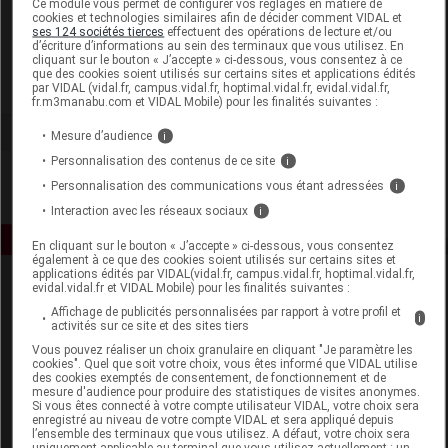
Ce module vous permet de configurer vos réglages en matière de
cookies et technologies similaires afin de décider comment VIDAL et
ses 124 sociétés tierces
effectuent des opérations de lecture et/ou
Propos Nature
d’écriture d’informations au sein des terminaux que vous utilisez. En
cliquant sur le bouton « J’accepte » ci-dessous, vous consentez à ce
que des cookies soient utilisés sur certains sites et applications édités
Voir la fiche laboratoire
par VIDAL (vidal.fr, campus.vidal.fr, hoptimal.vidal.fr, evidal.vidal.fr,
fr.m3manabu.com et VIDAL Mobile) pour les finalités suivantes :
Mesure d’audience
i
Personnalisation des contenus de ce site
i
Personnalisation des communications vous étant adressées
i
Interaction avec les réseaux sociaux
i
En cliquant sur le bouton « J’accepte » ci-dessous, vous consentez
également à ce que des cookies soient utilisés sur certains sites et
applications édités par VIDAL(vidal.fr, campus.vidal.fr, hoptimal.vidal.fr,
evidal.vidal.fr et VIDAL Mobile) pour les finalités suivantes :
Affichage de publicités personnalisées par rapport à votre profil et
i
activités sur ce site et des sites tiers
Vous pouvez réaliser un choix granulaire en cliquant "Je paramètre les
cookies". Quel que soit votre choix, vous êtes informé que VIDAL utilise
des cookies exemptés de consentement, de fonctionnement et de
Espace produit
mesure d'audience pour produire des statistiques de visites anonymes.
Si vous êtes connecté à votre compte utilisateur VIDAL, votre choix sera
enregistré au niveau de votre compte VIDAL et sera appliqué depuis
Boutique
l’ensemble des terminaux que vous utilisez. A défaut, votre choix sera
VIDAL Expert
uniquement applicable au terminal que vous utilisez actuellement : un