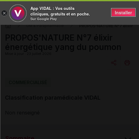
App VIDAL : Vos outils
Installer
×
cliniques, gratuits et en poche.
Sur Google Play
PROPOS'NATURE N°7 élixir é
DM & Parapharmacie
PROPOS'NATURE N°7 élixir
énergétique yang du poumon
Mise à jour : 23 juillet 2026
Copier l'url
COMMERCIALISÉ
Classification paramédicale VIDAL
Email
Non renseigné
Sommaire