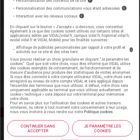
Personnalisation des contenus de ce site
i
Personnalisation des communications vous étant adressées
i
Interaction avec les réseaux sociaux
i
En cliquant sur le bouton « J’accepte » ci-dessous, vous consentez
également à ce que des cookies soient utilisés sur certains sites et
Laboratoire
applications édités par VIDAL(vidal.fr, campus.vidal.fr, hoptimal.vidal.fr,
evidal.vidal.fr et VIDAL Mobile) pour les finalités suivantes :
Affichage de publicités personnalisées par rapport à votre profil et
Propos Nature
i
activités sur ce site et des sites tiers
Vous pouvez réaliser un choix granulaire en cliquant "Je paramètre les
cookies". Quel que soit votre choix, vous êtes informé que VIDAL utilise
Voir la fiche laboratoire
des cookies exemptés de consentement, de fonctionnement et de
mesure d'audience pour produire des statistiques de visites anonymes.
Si vous êtes connecté à votre compte utilisateur VIDAL, votre choix sera
enregistré au niveau de votre compte VIDAL et sera appliqué depuis
l’ensemble des terminaux que vous utilisez. A défaut, votre choix sera
uniquement applicable au terminal que vous utilisez actuellement : un
cookie « technique » sera déposé sur votre terminal pour mémoriser
votre choix.
Pour en savoir plus sur l’utilisation des cookies et autres traceurs
similaires, ou retirer à tout moment votre consentement à leur usage,
nous vous invitons à vous rendre sur notre
Politique cookies
.
CONTINUER SANS
JE PARAMÈTRE LES
ACCEPTER
COOKIES