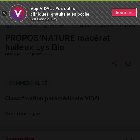
App VIDAL : Vos outils
Installer
×
cliniques, gratuits et en poche.
Sur Google Play
PROPOS'NATURE macérat huil
DM & Parapharmacie
PROPOS'NATURE macérat
huileux Lys Bio
Mise à jour : 23 juillet 2026
Copier l'url
COMMERCIALISÉ
Classification paramédicale VIDAL
Email
Non renseigné
Sommaire