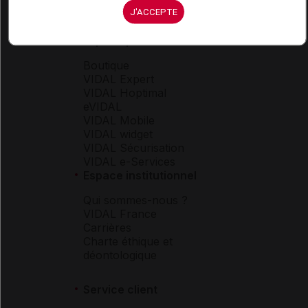
J'ACCEPTE
Espace produit
Boutique
VIDAL Expert
VIDAL Hoptimal
eVIDAL
VIDAL Mobile
VIDAL widget
VIDAL Sécurisation
VIDAL e-Services
Espace institutionnel
Qui sommes-nous ?
VIDAL France
Carrières
Charte éthique et
déontologique
Service client