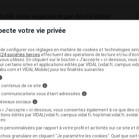
RE Huile végétale Argan Bio Fl/100ml
C
pecte votre vie privée
3760103752110
r
Propos Nature
e configurer vos réglages en matière de cookies et technologies simil
NR
124 sociétés tierces
effectuent des opérations de lecture et/ou d’écr
ous utilisez. En cliquant sur le bouton « J’accepte » ci-dessous, vou
ur certains sites et applications édités par VIDAL (vidal.fr, campus.vidal.
abu.com et VIDAL Mobile) pour les finalités suivantes :
i
RE Huile végétale Argan Bio Fl/500ml
 contenus de ce site
i
s communications vous étant adressées
i
 réseaux sociaux
i
3760103752127
on « J’accepte » ci-dessous, vous consentez également à ce que des co
r
Propos Nature
tions édités par VIDAL(vidal.fr, campus.vidal.fr, hoptimal.vidal.fr, evidal.
NR
tes :
s personnalisées par rapport à votre profil et activités sur ce site et d
choix granulaire en cliquant "Je paramètre les cookies". Quel que soit 