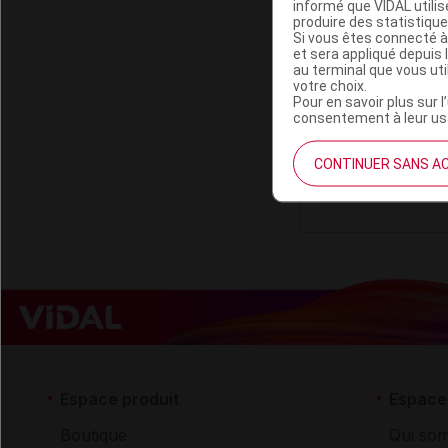
informé que VIDAL util
produire des statistiqu
Si vous êtes connecté à
PROPOS'NATU
et sera appliqué depuis 
au terminal que vous ut
votre choix.
Pour en savoir plus sur l
Code EAN
consentement à leur usa
Labo. Distributeu
Remboursement
CONTINUER SANS A
Espace produit
Espace 
Boutique
Qui so