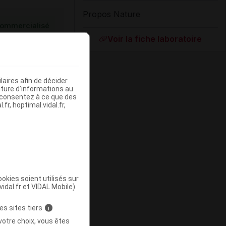
Propos Nature
ommercialisé
Voir la fiche laboratoire
aires afin de décider
iture d’informations au
s consentez à ce que des
fr, hoptimal.vidal.fr,
Supprimé
okies soient utilisés sur
vidal.fr et VIDAL Mobile)
es sites tiers
i
votre choix, vous êtes