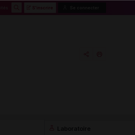
ités
S'inscrire
Se connecter
Rechercher
Copier l'url
Email
Laboratoire