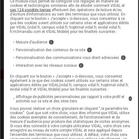
Ce module vous permet de configurer vos réglages en matière de
cookies et technologies similaires afin de décider comment VIDAL et
ses 124 sociétés tierces
effectuent des opérations de lecture et/ou
Propos Nature
d’écriture d’informations au sein des terminaux que vous utilisez. En
cliquant sur le bouton « J’accepte » ci-dessous, vous consentez à ce
que des cookies soient utilisés sur certains sites et applications édités
Voir la fiche laboratoire
par VIDAL (vidal.fr, campus.vidal.fr, hoptimal.vidal.fr, evidal.vidal.fr,
fr.m3manabu.com et VIDAL Mobile) pour les finalités suivantes :
Mesure d’audience
i
Personnalisation des contenus de ce site
i
Personnalisation des communications vous étant adressées
i
Interaction avec les réseaux sociaux
i
En cliquant sur le bouton « J’accepte » ci-dessous, vous consentez
également à ce que des cookies soient utilisés sur certains sites et
applications édités par VIDAL(vidal.fr, campus.vidal.fr, hoptimal.vidal.fr,
evidal.vidal.fr et VIDAL Mobile) pour les finalités suivantes :
Affichage de publicités personnalisées par rapport à votre profil et
i
activités sur ce site et des sites tiers
Vous pouvez réaliser un choix granulaire en cliquant "Je paramètre les
cookies". Quel que soit votre choix, vous êtes informé que VIDAL utilise
des cookies exemptés de consentement, de fonctionnement et de
Espace produit
mesure d'audience pour produire des statistiques de visites anonymes.
Si vous êtes connecté à votre compte utilisateur VIDAL, votre choix sera
enregistré au niveau de votre compte VIDAL et sera appliqué depuis
Boutique
l’ensemble des terminaux que vous utilisez. A défaut, votre choix sera
VIDAL Expert
uniquement applicable au terminal que vous utilisez actuellement : un