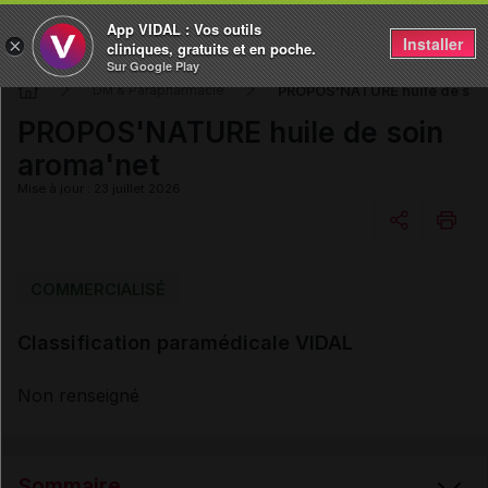
App VIDAL : Vos outils
Installer
×
cliniques, gratuits et en poche.
Sur Google Play
PROPOS'NATURE huile de soin
DM & Parapharmacie
PROPOS'NATURE huile de soin
aroma'net
Mise à jour : 23 juillet 2026
Copier l'url
COMMERCIALISÉ
Classification paramédicale VIDAL
Email
Non renseigné
Sommaire