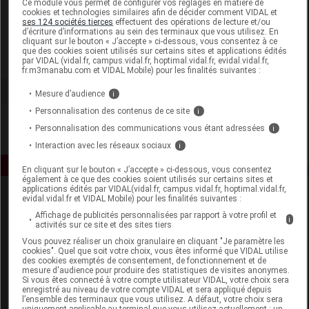
Ce module vous permet de configurer vos réglages en matière de
cookies et technologies similaires afin de décider comment VIDAL et
ses 124 sociétés tierces
effectuent des opérations de lecture et/ou
Propos Nature
d’écriture d’informations au sein des terminaux que vous utilisez. En
cliquant sur le bouton « J’accepte » ci-dessous, vous consentez à ce
que des cookies soient utilisés sur certains sites et applications édités
Voir la fiche laboratoire
par VIDAL (vidal.fr, campus.vidal.fr, hoptimal.vidal.fr, evidal.vidal.fr,
fr.m3manabu.com et VIDAL Mobile) pour les finalités suivantes :
Mesure d’audience
i
Personnalisation des contenus de ce site
i
Personnalisation des communications vous étant adressées
i
Interaction avec les réseaux sociaux
i
En cliquant sur le bouton « J’accepte » ci-dessous, vous consentez
également à ce que des cookies soient utilisés sur certains sites et
applications édités par VIDAL(vidal.fr, campus.vidal.fr, hoptimal.vidal.fr,
evidal.vidal.fr et VIDAL Mobile) pour les finalités suivantes :
Affichage de publicités personnalisées par rapport à votre profil et
i
activités sur ce site et des sites tiers
Vous pouvez réaliser un choix granulaire en cliquant "Je paramètre les
cookies". Quel que soit votre choix, vous êtes informé que VIDAL utilise
des cookies exemptés de consentement, de fonctionnement et de
Espace produit
mesure d'audience pour produire des statistiques de visites anonymes.
Si vous êtes connecté à votre compte utilisateur VIDAL, votre choix sera
enregistré au niveau de votre compte VIDAL et sera appliqué depuis
Boutique
l’ensemble des terminaux que vous utilisez. A défaut, votre choix sera
VIDAL Expert
uniquement applicable au terminal que vous utilisez actuellement : un