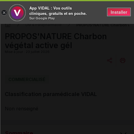
App VIDAL : Vos outils
Installer
×
cliniques, gratuits et en poche.
Sur Google Play
PROPOS'NATURE Charbon végé
DM & Parapharmacie
PROPOS'NATURE Charbon
végétal active gél
Mise à jour : 23 juillet 2026
Copier l'url
COMMERCIALISÉ
Classification paramédicale VIDAL
Email
Non renseigné
Sommaire