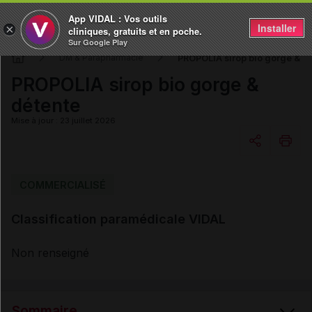
App VIDAL : Vos outils
Installer
×
cliniques, gratuits et en poche.
Sur Google Play
PROPOLIA sirop bio gorge & d
DM & Parapharmacie
PROPOLIA sirop bio gorge &
détente
Mise à jour : 23 juillet 2026
Copier l'url
COMMERCIALISÉ
Classification paramédicale VIDAL
Email
Non renseigné
Sommaire