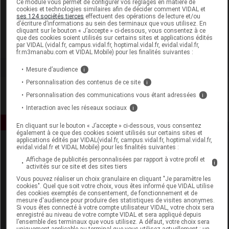
Ce module vous permet de configurer vos réglages en matière de
cookies et technologies similaires afin de décider comment VIDAL et
ses 124 sociétés tierces
effectuent des opérations de lecture et/ou
Apimab
d’écriture d’informations au sein des terminaux que vous utilisez. En
cliquant sur le bouton « J’accepte » ci-dessous, vous consentez à ce
que des cookies soient utilisés sur certains sites et applications édités
Voir la fiche laboratoire
par VIDAL (vidal.fr, campus.vidal.fr, hoptimal.vidal.fr, evidal.vidal.fr,
fr.m3manabu.com et VIDAL Mobile) pour les finalités suivantes :
Mesure d’audience
i
Personnalisation des contenus de ce site
i
Personnalisation des communications vous étant adressées
i
Interaction avec les réseaux sociaux
i
En cliquant sur le bouton « J’accepte » ci-dessous, vous consentez
également à ce que des cookies soient utilisés sur certains sites et
applications édités par VIDAL(vidal.fr, campus.vidal.fr, hoptimal.vidal.fr,
evidal.vidal.fr et VIDAL Mobile) pour les finalités suivantes :
Affichage de publicités personnalisées par rapport à votre profil et
i
activités sur ce site et des sites tiers
Vous pouvez réaliser un choix granulaire en cliquant "Je paramètre les
cookies". Quel que soit votre choix, vous êtes informé que VIDAL utilise
des cookies exemptés de consentement, de fonctionnement et de
Espace produit
mesure d'audience pour produire des statistiques de visites anonymes.
Si vous êtes connecté à votre compte utilisateur VIDAL, votre choix sera
enregistré au niveau de votre compte VIDAL et sera appliqué depuis
Boutique
l’ensemble des terminaux que vous utilisez. A défaut, votre choix sera
VIDAL Expert
uniquement applicable au terminal que vous utilisez actuellement : un